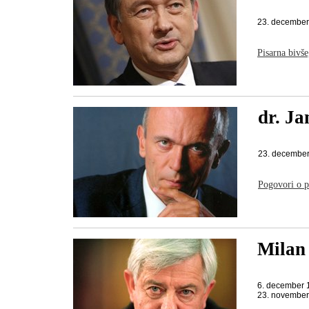
23. decembe
Pisarna bivš
dr. J
23. decembe
Pogovori o p
Milan
6. december 
23. novembe