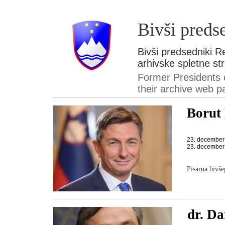
Bivši preds
Bivši predsedniki R
arhivske spletne str
Former Presidents o
their archive web 
Borut
23. december
23. december
Pisarna bivš
dr. Da