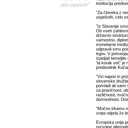
institucija predse
"Za človeka z re
uspešnih, celo ze
"Iz Slovenije smo
Ob vseh zahtevni
državno strukturo
varnostno, diplom
monetarne instituc
odpravili smo po
trgov. V primerjav
izpeljati temeljit
'ta korak več' je
predsednik Kuča
"Vsi napori in pri
slovenske družbe.
pomladi ali sami 
za pravičnost, ob
različnosti, močno
domiselnost. Dos
"Močno trkamo na
vrata odprla že l
Evropska unija 
razvojne alternat