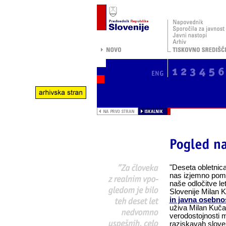
"Deseta obletnica
nas izjemno pome
naše odločitve l
Slovenije Milan K
in javna osebno
uživa Milan Kučan
verodostojnosti 
raziskavah slove