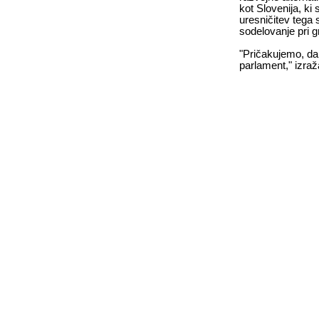
kot Slovenija, ki
uresničitev tega 
sodelovanje pri g
"Pričakujemo, da 
parlament," izra