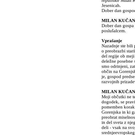
republike Milan K
Jesenicah.
Dober dan gospod
MILAN KUČA
Dober dan gospa 
poslušalcem.
Vprašanje
Nazadnje ste bili p
o preobrazbi star
del regije ob meji 
deležne posebne 
smo odrinjeni, za
občin na Gorenjsk
je, gospod preds
razvojnih prizadev
MILAN KUČA
Moji občutki ne te
dogodek, se pravi
pomemben korak v 
Gorenjska in ki g
preobrat miselnost
in del sveta z nje
deli - vsak na sv
srednjeevropskega