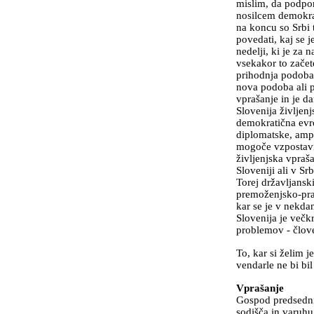
mislim, da podpo
nosilcem demokra
na koncu so Srbi t
povedati, kaj se j
nedelji, ki je za n
vsekakor to zače
prihodnja podoba 
nova podoba ali p
vprašanje in je d
Slovenija življen
demokratična evr
diplomatske, amp
mogoče vzpostavit
življenjska vpraš
Sloveniji ali v Sr
Torej državljanski
premoženjsko-prav
kar se je v nekdan
Slovenija je večk
problemov - človeš
To, kar si želim j
vendarle ne bi bil
Vprašanje
Gospod predsedni
sodišča in varuhu