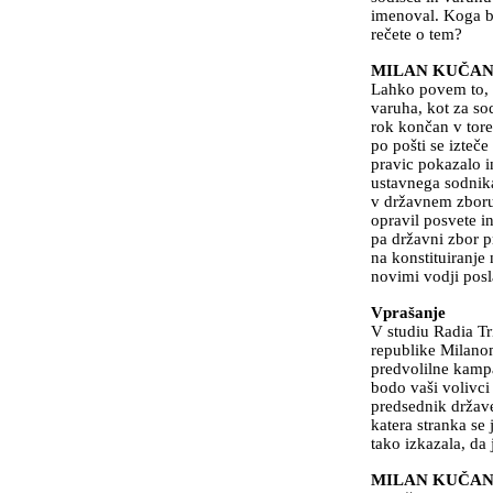
imenoval. Koga b
rečete o tem?
MILAN KUČA
Lahko povem to, k
varuha, kot za sod
rok končan v tore
po pošti se izteč
pravic pokazalo i
ustavnega sodnika
v državnem zboru,
opravil posvete i
pa državni zbor p
na konstituiranje
novimi vodji posl
Vprašanje
V studiu Radia T
republike Milano
predvolilne kampa
bodo vaši volivci
predsednik države
katera stranka s
tako izkazala, da
MILAN KUČA