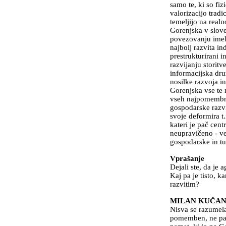
samo te, ki so fi
valorizacijo tradi
temeljijo na real
Gorenjska v slov
povezovanju imela
najbolj razvita ind
prestrukturirani 
razvijanju storit
informacijska dru
nosilke razvoja i
Gorenjska vse te 
vseh najpomembnej
gospodarske razvit
svoje deformira t.i
kateri je pač cent
neupravičeno - vel
gospodarske in tu
Vprašanje
Dejali ste, da je 
Kaj pa je tisto, k
razvitim?
MILAN KUČA
Nisva se razumela
pomemben, ne pa z