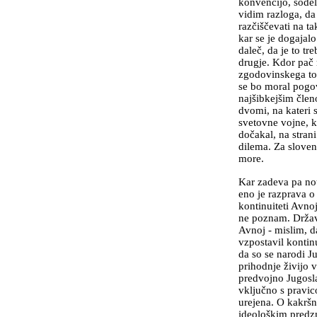
konvencijo, sodel
vidim razloga, da 
razčiščevati na ta
kar se je dogajal
daleč, da je to tr
drugje. Kdor pač m
zgodovinskega to
se bo moral pogo
najšibkejšim členo
dvomi, na kateri s
svetovne vojne, 
dočakal, na stran
dilema. Za sloven
more.
Kar zadeva pa notr
eno je razprava o 
kontinuiteti Avno
ne poznam. Držav
Avnoj - mislim, da
vzpostavil kontin
da so se narodi Ju
prihodnje živijo v
predvojno Jugosla
vključno s pravic
urejena. O kakrš
ideološkim predz