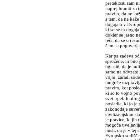
preteklosti sam ni
naprej hraniti za 
pravijo, da ne kaž
s tem, da ne kaže
dogajalo v Evropi 
ki so se tu dogaja
dokler se jasno n
reči, da se o resn
čem se pogovarja
Kar pa zadeva oči
sprožene, ni bilo
oglasiti, da je tu
samo na odvzeto 
vojni, zaradi sode
mogoče razpravlja
pravim, kot posled
ki so to vojno pov
svet trpel. In dru
posledic, ki jo je 
zakonodaje suvere
civilizacijskim st
je pravice, ki jih
mogoče uveljavlja
misli, da je v tej 
Evropsko sodišče 