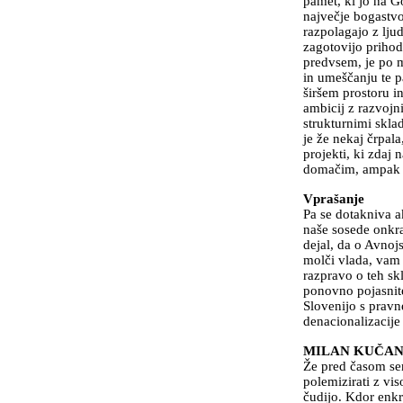
pamet, ki jo na Go
največje bogastvo 
razpolagajo z ljud
zagotovijo prihodn
predvsem, je po 
in umeščanju te p
širšem prostoru i
ambicij z razvojn
strukturnimi sklad
je že nekaj črpala
projekti, ki zdaj
domačim, ampak t
Vprašanje
Pa se dotakniva a
naše sosede onkra
dejal, da o Avnoj
molči vlada, vam p
razpravo o teh sk
ponovno pojasnite
Slovenijo s pravn
denacionalizacije 
MILAN KUČA
Že pred časom se
polemizirati z vi
čudijo. Kdor enkr