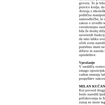
govora. To je bil
pravico kralja, d
Avnoja z ideološki
politična manipul
samoodločbe, ki s
zakon o izvedbi te
verodostojno nasto
bila že doslej drž
suverenih funkcij 
da smo lahko uvel
očeh sveta naredil
potrebno imeti ne
države in naroda 
opredelitve.
Vprašanje
V središču svetovn
zmago opozicijsk
vašem mnenju lah
pospešitev sukcesi
MILAN KUČA
Kot povsod drugje
bodo naredili ljud
pričakovanja in že
zunaj ne more teg