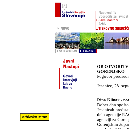
OB OTVORITV
GORENJSKO
Pogovor predsedn
Jesenice
,
28. sep
Rina Klinar - no
Dober dan spoštov
Jesenicah predsta
delo agencije RA
agenciji za Gorenj
Gorenjskim župan