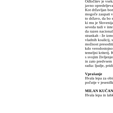
Odločitev je vseka
javno opredeljeva
Kot državljan bom 
mogoče zaupati ve
to državo, da bo 
ki mu je Slovenij
seveda tudi v inte
da razen nacional
strankah - že izmo
vladnih koalicij, 
možnost presoditi
kdo verodostojno 
temeljni kriterij.
s svojim življenj
in zato predvsem 
radia: ljudje, pri
Vprašanje
Hvala lepa za obi
počutje v jesenišk
MILAN KUČA
Hvala lepa in lah