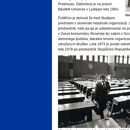
Prekmurju. Diplomiral je na pravni
fakulteti Univerze v Ljubljani leta 1964.
Mil
Politično je deloval že med študijem,
predvsem v slovenski mladinski organizaciji. 
predsednik, nato pa ga je udejstvovanje na po
v Zvezo komunistov Slovenije ter zatem v Soci
delovnega ljudstva, takratne krovne organizacij
združenj in društev. Leta 1973 je postal sekret
leta 1978 pa predsednik Skupščine Republike