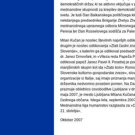
demokratičnih držav, ki se aktivno vključuje v
mednarodne skupnosti za krepitev demokratič
svetu. Je tudi član Balkanskega političnega 
nekdanjega predsednika Bolgarije Zhelyu Zhe
mednarodnega upravnega odbora Mirovnega 
Peresa ter član Russelovega sodišča za Pales
Milan Kučan je nosilec številnih najvišjih odli
drugim je nosilec odlikovanja »Zlati častni 
Slovenije«, s katerim ga je odlikoval predsed
dr. Janez Drnovšek, in »Viteza reda Papeža Pi
odlikoval papež Janez Pavel II. Posebej je po
manjšinskih skupin kot sta »Zlato kolo« Romov
Slovenske kulturno-gospodarske zveze«, slo
organizacije iz Italije, saj imajo priznanja ma
državnika nedvomno poseben pomen. Na Dan
praznuje obletnico osvoboditve Ljubljane v dru
maja 2007, je mesto Ljubljana Milana Kučana
častnega občana. Istega leta, septembra 200
Mednarodna liga humanistov razglasila za »D
21. stoletja«.
Oktober 2007