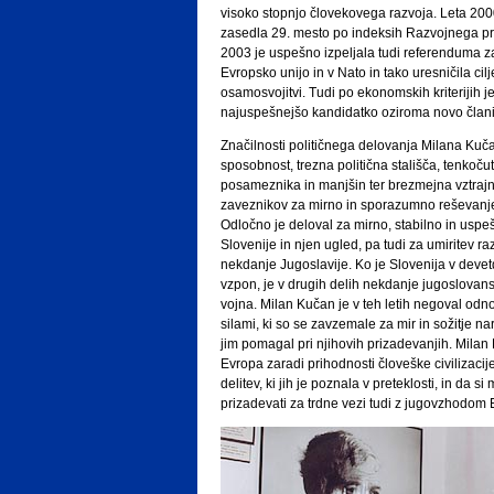
visoko stopnjo človekovega razvoja. Leta 20
zasedla 29. mesto po indeksih Razvojnega 
2003 je uspešno izpeljala tudi referenduma za
Evropsko unijo in v Nato in tako uresničila cilje,
osamosvojitvi. Tudi po ekonomskih kriterijih je
najuspešnejšo kandidatko oziroma novo člani
Značilnosti političnega delovanja Milana Kuč
sposobnost, trezna politična stališča, tenkoč
posameznika in manjšin ter brezmejna vztrajn
zaveznikov za mirno in sporazumno reševanje
Odločno je deloval za mirno, stabilno in usp
Slovenije in njen ugled, pa tudi za umiritev r
nekdanje Jugoslavije. Ko je Slovenija v devetd
vzpon, je v drugih delih nekdanje jugoslovans
vojna. Milan Kučan je v teh letih negoval odno
silami, ki so se zavzemale za mir in sožitje n
jim pomagal pri njihovih prizadevanjih. Milan
Evropa zaradi prihodnosti človeške civilizacij
delitev, ki jih je poznala v preteklosti, in da s
prizadevati za trdne vezi tudi z jugovzhodom 