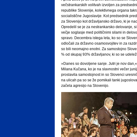
večstrankarskih volitvah izvoljen za predsed
republike Slovenije, kolektivnega organa takr
socialistične Jugoslavije. Kot predsednik pred
za Slovenijo kot državljansko državo, ki je n
Opredelil se je za nestrankarsko delovanje, si
večje soglasje med političnimi silami in delov
spravo. Decembra istega leta, ko so se Slov
odločali za državno osamosvojitev in za razdr
so bili neomajno enotni. Za samostojno Sloven
% od skupaj 93% državljanov, ki so se udelež
»Danes so dovoljene sanje. Jutri je nov dan
Milana Kučana, ko je na slavnostni večer juni
proslavila samostojnost in so Slovenci uresniči
na ulicah pa so se že pomikali tanki jugoslov
začela agresijo na Slovenijo.