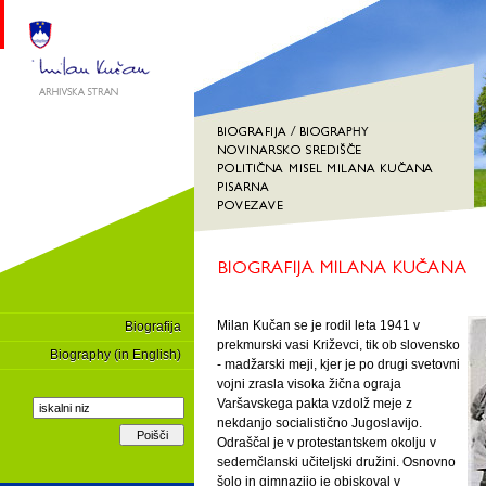
Milan Kučan se je rodil leta 1941 v
Biografija
prekmurski vasi Križevci, tik ob slovensko
Biography (in English)
- madžarski meji, kjer je po drugi svetovni
vojni zrasla visoka žična ograja
Varšavskega pakta vzdolž meje z
nekdanjo socialistično Jugoslavijo.
Odraščal je v protestantskem okolju v
sedemčlanski učiteljski družini. Osnovno
šolo in gimnazijo je obiskoval v