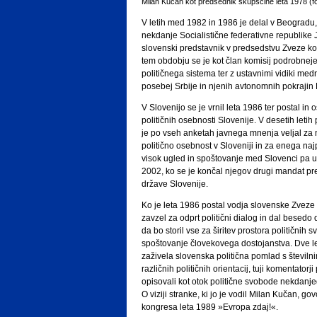
Milan Kučan kot predsednik skupščine leta 1978 (fo
V letih med 1982 in 1986 je delal v Beograd
nekdanje Socialistične federativne republike J
slovenski predstavnik v predsedstvu Zveze ko
tem obdobju se je kot član komisij podrobneje
političnega sistema ter z ustavnimi vidiki me
posebej Srbije in njenih avtonomnih pokrajin
V Slovenijo se je vrnil leta 1986 ter postal in 
političnih osebnosti Slovenije. V desetih letih
je po vseh anketah javnega mnenja veljal za 
politično osebnost v Sloveniji in za enega na
visok ugled in spoštovanje med Slovenci pa 
2002, ko se je končal njegov drugi mandat p
države Slovenije.
Ko je leta 1986 postal vodja slovenske Zveze 
zavzel za odprt politični dialog in dal besedo
da bo storil vse za širitev prostora političnih 
spoštovanje človekovega dostojanstva. Dve let
zaživela slovenska politična pomlad s številn
različnih političnih orientacij, tuji komentatorj
opisovali kot otok politične svobode nekdanj
O viziji stranke, ki jo je vodil Milan Kučan, go
kongresa leta 1989 »Evropa zdaj!«.