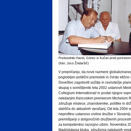
Predsedniki Havel, Gönez in Kučan pred portret
(foto: Joco Žnidaršič)
V prepričanju, da nove razmere globaliziraneg
poglobljen politični premislek in čvrsto etično o
človeštvo zagotoviti sožitje in ravnotežje plan
skupaj s somišljeniki leta 2002 ustanovil Medna
Collegium International/ in postal njegov sop
nekdanjim francoskim premierom Michelom R
združuje mislece, znanstvenike, politike in drž
stališča do aktualnih vprašanj. Od leta 2004 
neprofitno ustanovo civilne družbe v Sloveniji,
premišljanji o dolgoročnih družbenih procesi
za kompetentno razvojno izbiro. Novembra 20
Madridskega kluba, združenja nekdanjih pred