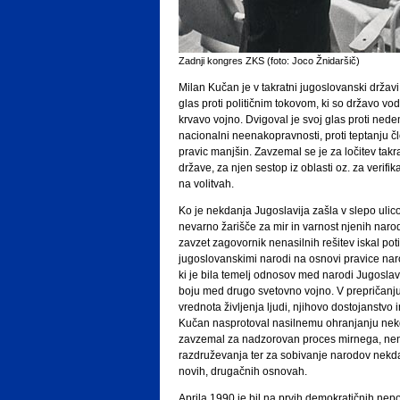
Zadnji kongres ZKS (foto: Joco Žnidaršič)
Milan Kučan je v takratni jugoslovanski državi
glas proti političnim tokovom, ki so državo vodi
krvavo vojno. Dvigoval je svoj glas proti nedem
nacionalni neenakopravnosti, proti teptanju čl
pravic manjšin. Zavzemal se je za ločitev tak
države, za njen sestop iz oblasti oz. za verifik
na volitvah.
Ko je nekdanja Jugoslavija zašla v slepo ulico
nevarno žarišče za mir in varnost njenih narod
zavzet zagovornik nenasilnih rešitev iskal poti
jugoslovanskimi narodi na osnovi pravice n
ki je bila temelj odnosov med narodi Jugosla
boju med drugo svetovno vojno. V prepričanju
vrednota življenja ljudi, njihovo dostojanstvo i
Kučan nasprotoval nasilnemu ohranjanju nekd
zavzemal za nadzorovan proces mirnega, ne
razdruževanja ter za sobivanje narodov nekd
novih, drugačnih osnovah.
Aprila 1990 je bil na prvih demokratičnih nep