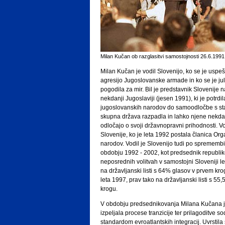
Milan Kučan ob razglasitvi samostojnosti 26.6.1991
Milan Kučan je vodil Slovenijo, ko se je uspe
agresijo Jugoslovanske armade in ko se je jul
pogodila za mir. Bil je predstavnik Slovenije 
nekdanji Jugoslaviji (jesen 1991), ki je potrdi
jugoslovanskih narodov do samoodločbe s sta
skupna država razpadla in lahko njene nekd
odločajo o svoji državnopravni prihodnosti. Vo
Slovenije, ko je leta 1992 postala članica Or
narodov. Vodil je Slovenijo tudi po spremembi
obdobju 1992 - 2002, kot predsednik republik
neposrednih volitvah v samostojni Sloveniji let
na državljanski listi s 64% glasov v prvem k
leta 1997, prav tako na državljanski listi s 5
krogu.
V obdobju predsednikovanja Milana Kučana j
izpeljala procese tranzicije ter prilagoditve
standardom evroatlantskih integracij. Uvrstila