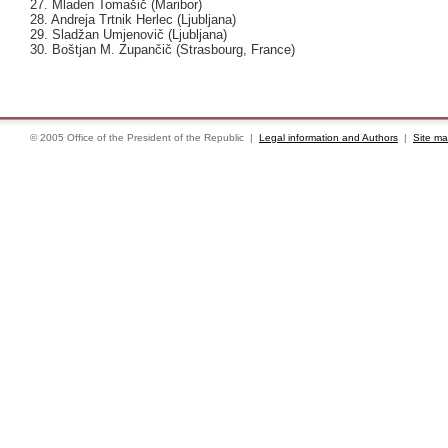
27. Mladen Tomašič (Maribor)
28. Andreja Trtnik Herlec (Ljubljana)
29. Sladžan Umjenovič (Ljubljana)
30. Boštjan M. Zupančič (Strasbourg, France)
© 2005 Office of the President of the Republic |
Legal information and Authors
|
Site m