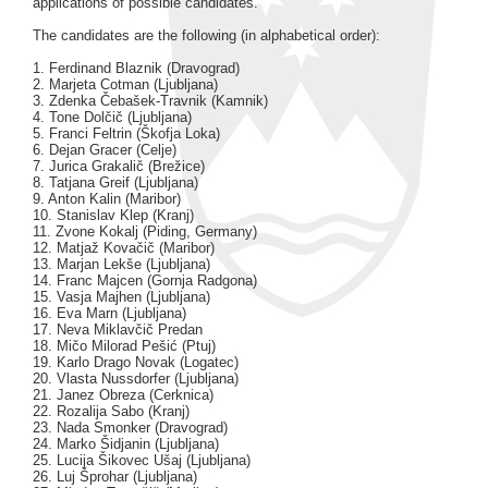
applications of possible candidates.
The candidates are the following (in alphabetical order):
1. Ferdinand Blaznik (Dravograd)
2. Marjeta Cotman (Ljubljana)
3. Zdenka Čebašek-Travnik (Kamnik)
4. Tone Dolčič (Ljubljana)
5. Franci Feltrin (Škofja Loka)
6. Dejan Gracer (Celje)
7. Jurica Grakalič (Brežice)
8. Tatjana Greif (Ljubljana)
9. Anton Kalin (Maribor)
10. Stanislav Klep (Kranj)
11. Zvone Kokalj (Piding, Germany)
12. Matjaž Kovačič (Maribor)
13. Marjan Lekše (Ljubljana)
14. Franc Majcen (Gornja Radgona)
15. Vasja Majhen (Ljubljana)
16. Eva Marn (Ljubljana)
17. Neva Miklavčič Predan
18. Mičo Milorad Pešić (Ptuj)
19. Karlo Drago Novak (Logatec)
20. Vlasta Nussdorfer (Ljubljana)
21. Janez Obreza (Cerknica)
22. Rozalija Sabo (Kranj)
23. Nada Smonker (Dravograd)
24. Marko Šidjanin (Ljubljana)
25. Lucija Šikovec Ušaj (Ljubljana)
26. Luj Šprohar (Ljubljana)