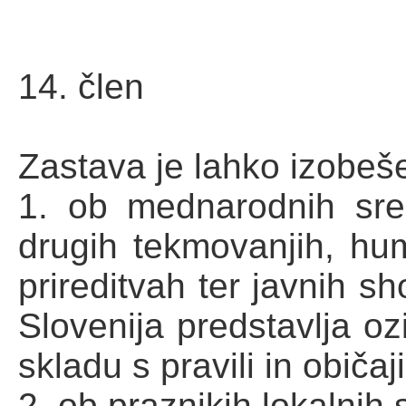
14. člen
Zastava je lahko izobeš
1. ob mednarodnih sreča
drugih tekmovanjih, hum
prireditvah ter javnih s
Slovenija predstavlja oz
skladu s pravili in običa
2. ob praznikih lokalnih 