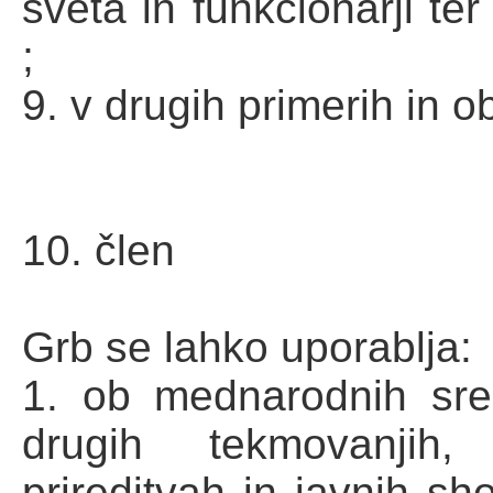
sveta in funkcionarji te
;
9. v drugih primerih in o
10. člen
Grb se lahko uporablja:
1. ob mednarodnih sreča
drugih tekmovanjih,
prireditvah in javnih sh