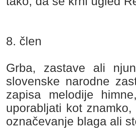
tako, da se krni ugled R
8. člen
Grba, zastave ali nju
slovenske narodne zast
zapisa melodije himne
uporabljati kot znamko,
označevanje blaga ali sto