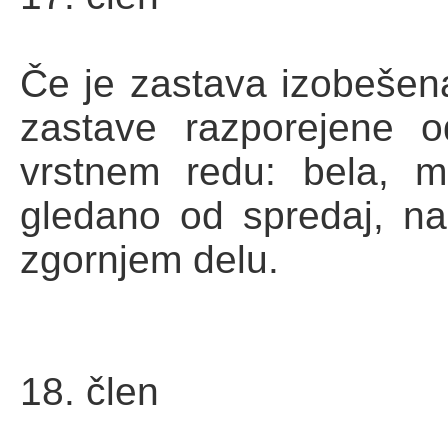
Če je zastava izobešena
zastave razporejene 
vrstnem redu: bela, m
gledano od spredaj, na
zgornjem delu.
18. člen