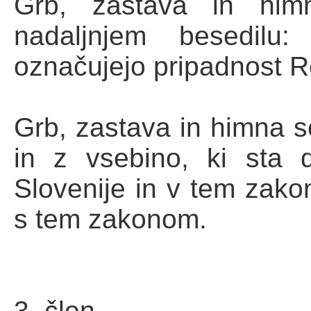
Grb, zastava in himn
nadaljnjem besedilu
označujejo pripadnost Re
Grb, zastava in himna se
in z vsebino, ki sta 
Slovenije in v tem zakon
s tem zakonom.
3. člen