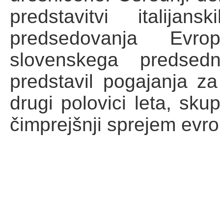
predstavitvi italija
predsedovanja Evr
slovenskega predsedn
predstavil pogajanja z
drugi polovici leta, sku
čimprejšnji sprejem evr