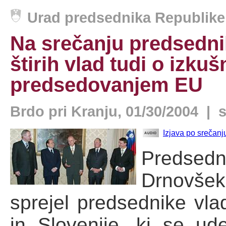
Urad predsednika Republike 
Na srečanju predsedni
štirih vlad tudi o izkušn
predsedovanjem EU
Brdo pri Kranju, 01/30/2004 | 
Izjava po srečanj
Predsed
Drnovše
sprejel predsednike vla
in Slovenije, ki se ude