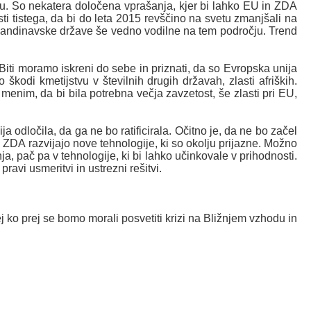
tu. So nekatera določena vprašanja, kjer bi lahko EU in ZDA
sti tistega, da bi do leta 2015 revščino na svetu zmanjšali na
skandinavske države še vedno vodilne na tem področju. Trend
Biti moramo iskreni do sebe in priznati, da so Evropska unija
škodi kmetijstvu v številnih drugih državah, zlasti afriških.
nim, da bi bila potrebna večja zavzetost, še zlasti pri EU,
 odločila, da ga ne bo ratificirala. Očitno je, da ne bo začel
da ZDA razvijajo nove tehnologije, ki so okolju prijazne. Možno
 pač pa v tehnologije, ki bi lahko učinkovale v prihodnosti.
avi usmeritvi in ustrezni rešitvi.
j ko prej se bomo morali posvetiti krizi na Bližnjem vzhodu in