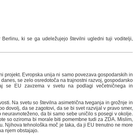
linu, ki se ga udeležujejo številni ugledni tuji voditelji,
lni projekt. Evropska unija ni samo povezava gospodarskih in
o danes, se zelo osredotoča na trajnostni razvoj, gospodarsko
e naj se EU zavzema v svetu na podlagi večetničnega in
osti. Na svetu so številna asimetrična tveganja in grožnje in
o dovolj, da se zagotovi, da se bi svet razvijal v pravo smer,
ako neuravnoteženo, da bi samo sebe uničilo s posegi v okolje.
ote so oziroma bi morale biti pomembne tudi za ZDA. Mislim,
. Njihova tehnološka moč je taka, da ji EU trenutno ne more
na njem obstajajo.