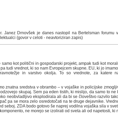
. Janez Drnovšek je danes nastopil na Bertelsman forumu v Ber
ektualci (govor v celoti - neavtoriziran zapis)
 samo kot politični in gospodarski projekt, ampak tudi kot mora
ač pa tudi vrednot, ki so nam Evropejcem skupne. EU, ki jo imam
o ravnotežje in varstvo okolja. To so vrednote, za kater
mo znatna sredstva v obrambo – v vojaške in policijske zmogljiv
odzovejo skupaj. Sem pa eden tistih, ki mislijo, da samo to ne b
hko neobvladljivo eksplodirala ali da bi se človeštvo razvilo t
ač pa se mora zelo osredotočati na te druge dejavnike. Vredn
 seboj. ZDA bodo gotovo še naprej vodilna vojaška sila v svetu
omponento, ne morejo se izolirati od sveta ali od napetosti, ki 