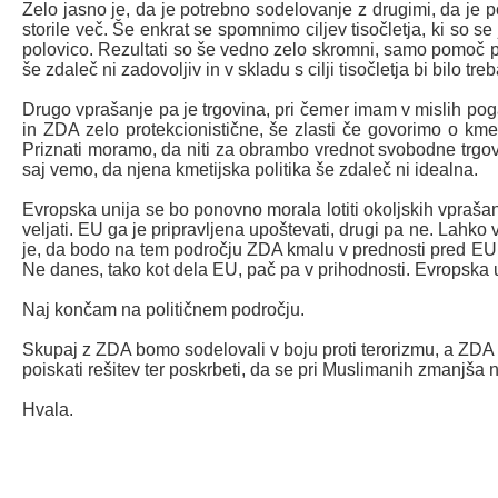
Zelo jasno je, da je potrebno sodelovanje z drugimi, da je
storile več. Še enkrat se spomnimo ciljev tisočletja, ki so s
polovico. Rezultati so še vedno zelo skromni, samo pomoč p
še zdaleč ni zadovoljiv in v skladu s cilji tisočletja bi bilo tr
Drugo vprašanje pa je trgovina, pri čemer imam v mislih poga
in ZDA zelo protekcionistične, še zlasti če govorimo o kmeti
Priznati moramo, da niti za obrambo vrednot svobodne trgov
saj vemo, da njena kmetijska politika še zdaleč ni idealna.
Evropska unija se bo ponovno morala lotiti okoljskih vprašanj
veljati. EU ga je pripravljena upoštevati, drugi pa ne. Lahko 
je, da bodo na tem področju ZDA kmalu v prednosti pred EU. 
Ne danes, tako kot dela EU, pač pa v prihodnosti. Evropska uni
Naj končam na političnem področju.
Skupaj z ZDA bomo sodelovali v boju proti terorizmu, a ZDA in
poiskati rešitev ter poskrbeti, da se pri Muslimanih zmanjša
Hvala.