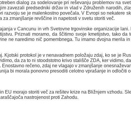
 potreben dialog za sodelovanje pri reševanju problemov na sve
e jim zavezali predsedniki držav in vlad v Združenih narodih, zla
ri razvoju se je malenkostno povečala. V Evropi so nekatere 
eba za zmanjšanje revščine in napetosti v svetu storiti več.
janja v Cancunu in vrh Svetovne trgovinske organizacije lani. 
jstvu. Priznati moramo, da ščitimo svoje kmetijstvo, tako da to 
ine ne naredimo nič pomembnega. Tu imamo dvojna merila in me
. Kjotski protokol je v nenavadnem položaju zdaj, ko se je Rusija
vidimo, da za to ni stoodstotno krivo stališče ZDA, ker vidimo, 
Enostavno rečeno, zdaj ne vlagajo v zmanjšanje onesnaževanja,
ja bi morala ponovno presoditi celotno vprašanje in odločiti o pr
 EU morajo storiti več za rešitev krize na Bližnjem vzhodu. Sle
 naraščajoča nastrojenost proti Zahodu.