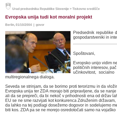
Urad predsednika Republike Slovenije > Tiskovno središče
Evropska unija tudi kot moralni projekt
Berlin, 01/10/2004 | govor
Predsednik republike dr
gospodarstveniki in intel
Spoštovani,
Evropsko unijo vidim ne
političnih interesov, p
učinkovitost, socialn
multiregionalnega dialoga.
Seveda se strinjam, da se borimo proti terorizmu in da vloži
Evropska unija ter ZDA morajo biti pripravljene, da se nanje 
ali da se prepreči, da bi nekoč v prihodnosti ena od držav la
EU se ne sme razvijati kot konkurenca Združenim državam, p
da lahko na tej podlagi dosežemo dogovor in sodelujemo med
biti kos. ZDA pa se ne morejo osredotočati samo na vojaško k