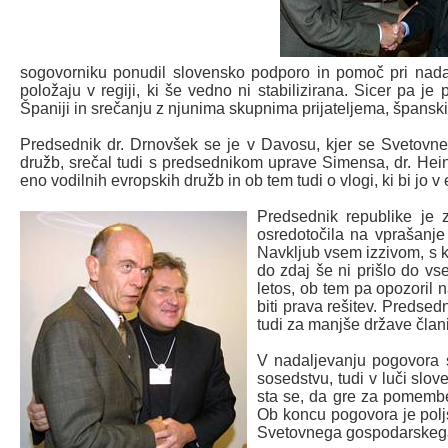
sogovorniku ponudil slovensko podporo in pomoč pri nadal
položaju v regiji, ki še vedno ni stabilizirana. Sicer pa
Španiji in srečanju z njunima skupnima prijateljema, špans
Predsednik dr. Drnovšek se je v Davosu, kjer se Svetovne
družb, srečal tudi s predsednikom uprave Simensa, dr. Hein
eno vodilnih evropskih družb in ob tem tudi o vlogi, ki bi jo
Predsednik republike je
osredotočila na vprašanje
Navkljub vsem izzivom, s k
do zdaj še ni prišlo do vse
letos, ob tem pa opozoril n
biti prava rešitev. Predse
tudi za manjše države član
V nadaljevanju pogovora 
sosedstvu, tudi v luči slo
sta se, da gre za pomembe
Ob koncu pogovora je polj
Svetovnega gospodarskega f