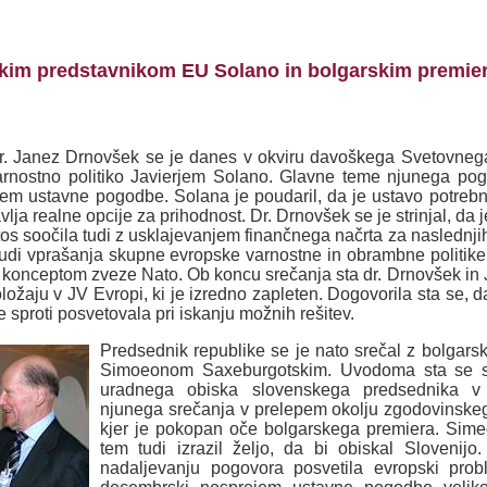
im predstavnikom EU Solano in bolgarskim premierom
dr. Janez Drnovšek se je danes v okviru davoškega Svetovneg
arnostno politiko Javierjem Solano. Glavne teme njunega pog
 ustavne pogodbe. Solana je poudaril, da je ustavo potrebno č
avlja realne opcije za prihodnost. Dr. Drnovšek se je strinjal, d
tos soočila tudi z usklajevanjem finančnega načrta za naslednji
udi vprašanja skupne evropske varnostne in obrambne politike i
s konceptom zveze Nato.
Ob koncu srečanja sta dr. Drnovšek in
ožaju v JV Evropi, ki je izredno zapleten. Dogovorila sta se, 
se sproti posvetovala pri iskanju možnih rešitev.
Predsednik republike se je nato srečal z bolgar
Simoeonom Saxeburgotskim. Uvodoma sta se s
uradnega obiska slovenskega predsednika v 
njunega srečanja v prelepem okolju zgodovinske
kjer je pokopan oče bolgarskega premiera. Sime
tem tudi izrazil željo, da bi obiskal Slovenij
nadaljevanju pogovora posvetila evropski probl