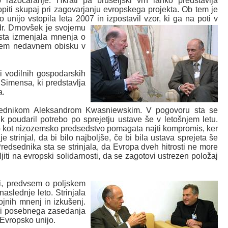
razočaranje. Hkrati pa bruseljski vrh lahko predstavlja
iti skupaj pri zagovarjanju evropskega projekta. Ob tem je
 unijo vstopila leta 2007 in izpostavil vzor, ki ga na poti v
r. Drnovšek je svojemu
 sta izmenjala mnenja o
vojem nedavnem obisku v
i vodilnih gospodarskih
 Simensa, ki predstavlja
a.
edsednikom Aleksandrom Kwasniewskim. V pogovoru sta se
 poudaril potrebo po sprejetju ustave še v letošnjem letu.
ko kot nizozemsko predsedstvo pomagata najti kompromis, ker
 strinjal, da bi bilo najboljše, če bi bila ustava sprejeta še
Predsednika sta se strinjala, da Evropa dveh hitrosti ne more
iti na evropski solidarnosti, da se zagotovi ustrezen položaj
i, predvsem o poljskem
aslednje leto. Strinjala
jnih mnenj in izkušenj.
eži posebnega zasedanja
Evropsko unijo.