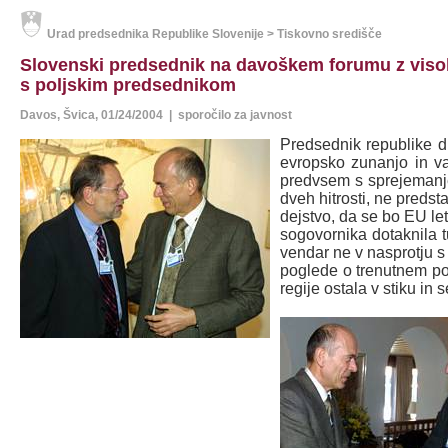
Urad predsednika Republike Slovenije > Tiskovno središče
Slovenski predsednik na davoškem forumu z visok
s poljskim predsednikom
Davos, Švica, 01/24/2004 | sporočilo za javnost
Predsednik republike 
evropsko zunanjo in v
predvsem s sprejemanjem
dveh hitrosti, ne predst
dejstvo, da se bo EU le
sogovornika dotaknila t
vendar ne v nasprotju 
poglede o trenutnem pol
regije ostala v stiku in 