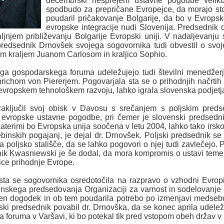
decembrski nesprejem ustavne pogodbe veliko 
spodbudo za prepričane Evropejce, da morajo stop
poudaril pričakovanje Bolgarije, da bo v Evropsko
evropske integracije nudi Slovenija.
Predsednik d
jnjem približevanju Bolgarije Evropski uniji. V nadaljevanju
 je predsednik Drnovšek svojega sogovornika tudi obvestil o s
kim kraljem Juanom Carlosom in kraljico Sophio.
ga gospodarskega foruma udeležujejo tudi številni menedžerj
richom von Piererjem. Pogovarjala sta se o prihodnjih načrtih
 v evropskem tehnološkem razvoju, lahko igrala slovenska podjetj
 zaključil svoj obisk v Davosu s srečanjem s poljskim pr
 evropske ustavne pogodbe, pri čemer je slovenski predsednik
aterimi bo Evropska unija soočena v letu 2004, lahko tako irs
binskih pogajanj, je dejal dr. Drnovšek. Poljski predsednik se je
a poljsko stališče, da se lahko pogovori o njej tudi zavlečejo. 
dnik Kwasniewski je še dodal, da mora kompromis o ustavi temelj
ice prihodnje Evrope.
sta se sogovornika osredotočila na razpravo o vzhodni Evrop
venskega predsedovanja Organizaciji za varnost in sodelovanje n
n dogodek in ob tem poudarila potrebo po izmenjavi medsebo
ski predsednik povabil dr. Drnovška, da se konec aprila udel
oruma v Varšavi, ki bo potekal tik pred vstopom obeh držav v 