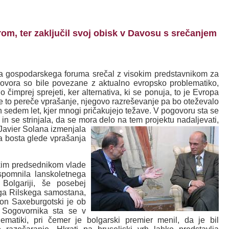
, ter zaključil svoj obisk v Davosu s srečanjem
a gospodarskega foruma srečal z visokim predstavnikom za
ovora so bile povezane z aktualno evropsko problematiko,
imprej sprejeti, ker alternativa, ki se ponuja, to je Evropa
a je to pereče vprašanje, njegovo razreševanje pa bo oteževalo
h sedem let, kjer mnogi pričakujejo težave. V pogovoru sta se
n se strinjala, da se mora delo na tem projektu nadaljevati,
 Javier Solana izmenjala
da bosta glede vprašanja
skim predsednikom vlade
pomnila lanskoletnega
Bolgariji, še posebej
ga Rilskega samostana,
on Saxeburgotski je ob
o. Sogovornika sta se v
ematiki, pri čemer je bolgarski premier menil, da je bil