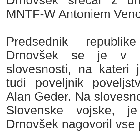
Drnovšek srečal z br
MNTF-W Antoniem Venc
Predsednik republi
Drnovšek se je v P
slovesnosti, na kateri 
tudi poveljnik poveljst
Alan Geder. Na slovesnost
Slovenske vojske, je
Drnovšek nagovoril vse p