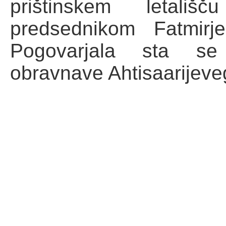
prištinskem letali
predsednikom Fatmirj
Pogovarjala sta s
obravnave Ahtisaarijeve