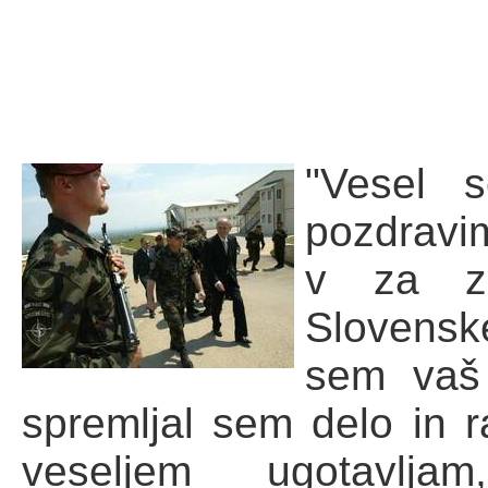
"Vesel 
pozdravi
v za zd
Slovensk
sem vaš 
spremljal sem delo in r
veseljem ugotavlj