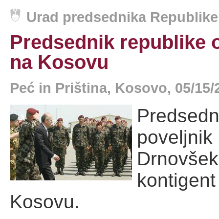
Urad predsednika Republike 
Predsednik republike 
na Kosovu
Peć in Priština, Kosovo, 05/15
Predsed
poveljni
Drnovšek
kontige
Kosovu.