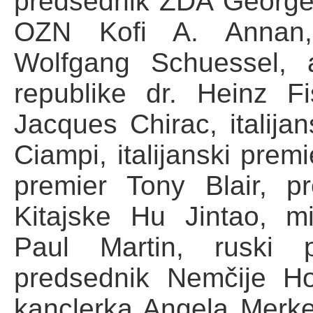
predsednik ZDA George 
OZN Kofi A. Annan, a
Wolfgang Schuessel, a
republike dr. Heinz Fi
Jacques Chirac, italija
Ciampi, italijanski premi
premier Tony Blair, p
Kitajske Hu Jintao, m
Paul Martin, ruski p
predsednik Nemčije H
kanclerka Angela Merkel