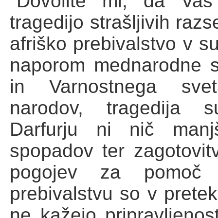
"Dovolite mi, da Vas
tragedijo strašljivih razs
afriško prebivalstvo v su
naporom mednarodne sku
in Varnostnega svet
narodov, tragedija s
Darfurju ni nič manj
spopadov ter zagotovitv
pogojev za pomoč p
prebivalstvu so v pretek
ne kažejo pripravljenos