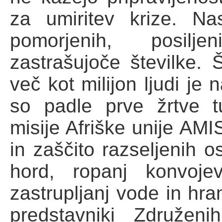
za umiritev krize. Nasi
pomorjenih, posilje
zastrašujoče številke. Š
več kot milijon ljudi je
so padle prve žrtve t
misije Afriške unije AMIS
in zaščito razseljenih o
hord, ropanj konvoje
zastrupljanj vode in hra
predstavniki Združen