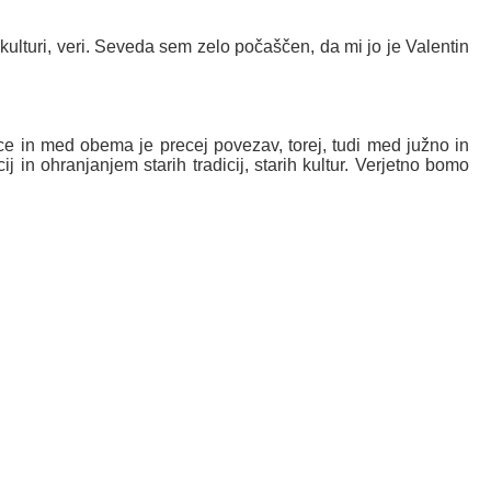
ulturi, veri. Seveda sem zelo počaščen, da mi jo je Valentin
e in med obema je precej povezav, torej, tudi med južno in
j in ohranjanjem starih tradicij, starih kultur. Verjetno bomo