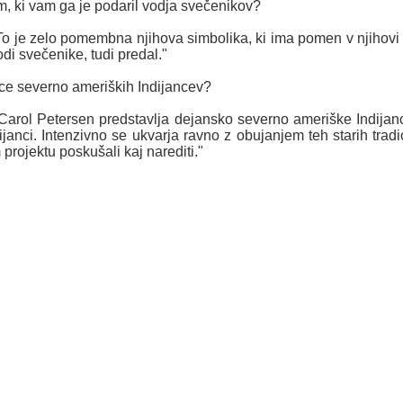
 ki vam ga je podaril vodja svečenikov?
o je zelo pomembna njihova simbolika, ki ima pomen v njihovi k
odi svečenike, tudi predal."
ice severno ameriških Indijancev?
Carol Petersen predstavlja dejansko severno ameriške Indijanc
anci. Intenzivno se ukvarja ravno z obujanjem teh starih tradici
 projektu poskušali kaj narediti."