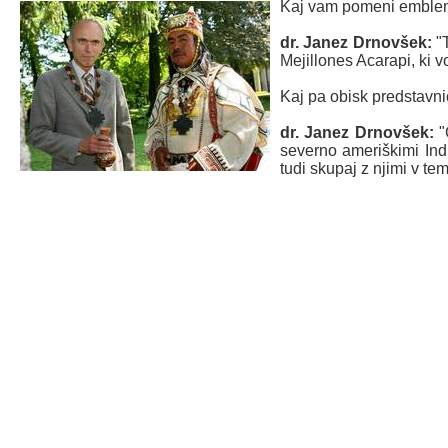
Kaj vam pomeni emblem,
dr. Janez Drnovšek:
"T
Mejillones Acarapi, ki v
Kaj pa obisk predstavn
dr. Janez Drnovšek:
"
severno ameriškimi Indij
tudi skupaj z njimi v tem