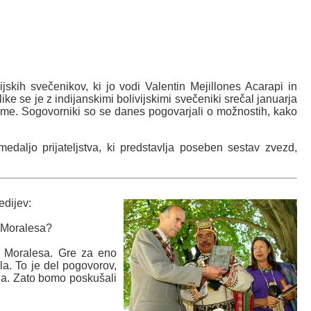
jskih svečenikov, ki jo vodi Valentin Mejillones Acarapi in
e se je z indijanskimi bolivijskimi svečeniki srečal januarja
Aime. Sogovorniki so se danes pogovarjali o možnostih, kako
daljo prijateljstva, ki predstavlja poseben sestav zvezd,
edijev:
ji Moralesa?
ka Moralesa. Gre za eno
la. To je del pogovorov,
ila. Zato bomo poskušali