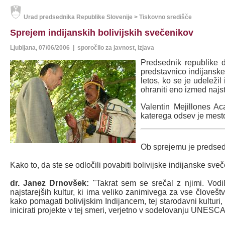
Urad predsednika Republike Slovenije > Tiskovno središče
Sprejem indijanskih bolivijskih svečenikov
Ljubljana, 07/06/2006 | sporočilo za javnost, izjava
Predsednik republike d
predstavnico indijanske
letos, ko se je udelež
ohraniti eno izmed najst
Valentin Mejillones Ac
katerega odsev je mesto
Ob sprejemu je predsedn
Kako to, da ste se odločili povabiti bolivijske indijanske sveč
dr. Janez Drnovšek:
"Takrat sem se srečal z njimi. Vodi
najstarejših kultur, ki ima veliko zanimivega za vse človešt
kako pomagati bolivijskim Indijancem, tej starodavni kulturi,
inicirati projekte v tej smeri, verjetno v sodelovanju UNESCA