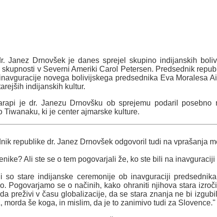
r. Janez Drnovšek je danes sprejel skupino indijanskih bolivi
 skupnosti v Severni Ameriki Carol Petersen. Predsednik republik
il inavguracije novega bolivijskega predsednika Eva Moralesa 
arejših indijanskih kultur.
arapi je dr. Janezu Drnovšku ob sprejemu podaril posebno me
 Tiwanaku, ki je center ajmarske kulture.
ik republike dr. Janez Drnovšek odgovoril tudi na vprašanja m
enike? Ali ste se o tem pogovarjali že, ko ste bili na inavguraci
li so stare indijanske ceremonije ob inavguraciji predsedni
vo. Pogovarjamo se o načinih, kako ohraniti njihova stara izroči
 da preživi v času globalizacije, da se stara znanja ne bi izgub
, morda še koga, in mislim, da je to zanimivo tudi za Slovence."