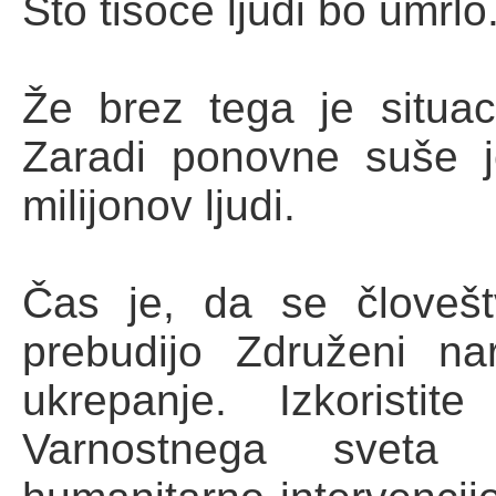
Sto tisoče ljudi bo umrlo
Že brez tega je situaci
Zaradi ponovne suše 
milijonov ljudi.
Čas je, da se človeš
prebudijo Združeni na
ukrepanje. Izkoristi
Varnostnega sveta i