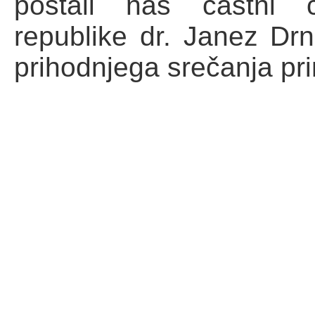
postali naš častni č
republike dr. Janez Dr
prihodnjega srečanja prin