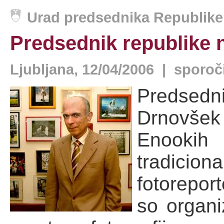
Urad predsednika Republike 
Predsednik republike 
Ljubljana, 12/04/2006 | sporoč
Predsed
Drnovšek
Enooki
tradicion
fotorepor
so organi