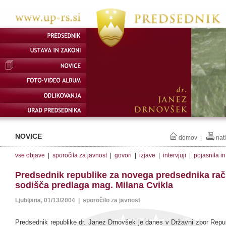
NOVICE
domov
nat
|
vse objave
|
sporočila za javnost
|
govori
|
izjave
|
intervjuji
|
pojasnila i
Predsednik republike za novega predsednika ra
sodišča predlaga mag. Milana Cvikla
Ljubljana, 01/13/2004 | sporočilo za javnost
Predsednik republike dr. Janez Drnovšek je danes v Državni zbor Repub