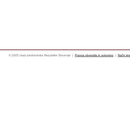
© 2005 Urad predsednika Republike Slovenije |
Pravna obvestila in avtorstvo
|
Načrt str