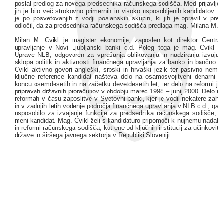
poslal predlog za novega predsednika računskega sodišča. Med prijavlj
jih je bilo več strokovno primernih in visoko usposobljenih kandidatov
je po posvetovanjih z vodji poslanskih skupin, ki jih je opravil v pr
odločil, da za predsednika računskega sodišča predlaga mag. Milana M.
Milan M. Cvikl je magister ekonomije, zaposlen kot direktor Cent
upravljanje v Novi Ljubljanski banki d.d. Poleg tega je mag. Cvikl
Uprave NLB, odgovoren za vprašanja oblikovanja in nadziranja izvaja
sklopa politik in aktivnosti finančnega upravljanja za banko in bančn
Cvikl aktivno govori angleški, srbski in hrvaški jezik ter pasivno ne
ključne reference kandidat našteva delo na osamosvojitveni denarni
koncu osemdesetih in na začetku devetdesetih let, ter delo na reformi j
pripravah državnih proračunov v obdobju marec 1998 – junij 2000. Delo n
reformah v času zaposlitve v Svetovni banki, kjer je vodil nekatere za
in v zadnjih letih vodenje področja finančnega upravljanja v NLB d.d., g
usposobilo za izvajanje funkcije za predsednika računskega sodišče,
meni kandidat. Mag. Cvikl želi s kandidaturo pripomoči k nujnemu nada
in reformi računskega sodišča, kot ene od ključnih institucij za učinkovi
države in širšega javnega sektorja v Republiki Sloveniji.