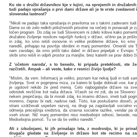
Ko ste v družbi državnikov kje v tujini, na sprejemih in družabnih 
tudi padajo vprašanja o prvi dami države ali je te vrste zvedavost
slovenska lastnost?
"Nikoli ne padajo taka vprašanja in praviloma se s takimi zadevami tud
Dame so ob zelo redkih priložnostih prisotne na večerji in ponavadi je za
ločen program. Do zdaj se tudi Slovencem ni zdelo kdove kako pomem
družabno življenje nosilcev najvišjih funkcij v državi, očitno pa je pri
in zdaj, ko smo rešili osnovne in velike probleme države, ko smo j
naredili, prihajajo na površje obrobni in manj pomembni. Omenili ste 
nam zavidajo, da smo prišli tako daleč in državo pripeljali v Evropo.
skrbi smo rešili in odprli prostor za manjše, brez katerih se prav dobro ži
Z 'očetom naroda', s to besedo, ki pripada preteklosti, ste 
razčistili. Ampak – ali veste, kako v resnici živijo ljudje?
"Mislim, da vem. Informacij je veliko, poznam kar nekaj ljudi in tudi s
življenja. Svet ni pogrnjena miza, za katero bi ljudje dobivali vse, kar p
je ugotovil nekdo že pred menoj. Celo najbogatejše države na sve
odstotek revščine kot naša država. Včasih se mi zdi, da se Slovenci 
nekem prepričanju, da bi morali zdaj, ko imamo državo, imeti tudi pog
moremo, čeprav bi radi, nadvse radi. Tisto, kar poskušamo doseči, je
strani vzdrževali uspešen razvoj, na drugi pa zagotavljali socialno v
odmerja precejšnja sredstva, da izravna socialne razlike, vendar pa d
vseh stvari. Nič manj pomembni niso medsebojni odnosi, besede, nač
Medsebojna pomoč. Tu se da še veliko narediti."
Ali z izkušnjami, ki jih prinašajo leta, z modrostjo, ki jo prina
drugače gledate na življenje in državo kot ste recimo na za