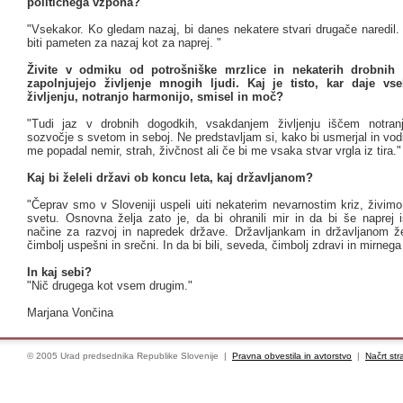
političnega vzpona?
"Vsekakor. Ko gledam nazaj, bi danes nekatere stvari drugače naredil.
biti pameten za nazaj kot za naprej. "
Živite v odmiku od potrošniške mrzlice in nekaterih drobnih
zapolnjujejo življenje mnogih ljudi. Kaj je tisto, kar daje v
življenju, notranjo harmonijo, smisel in moč?
"Tudi jaz v drobnih dogodkih, vsakdanjem življenju iščem notranj
sozvočje s svetom in seboj. Ne predstavljam si, kako bi usmerjal in vodi
me popadal nemir, strah, živčnost ali če bi me vsaka stvar vrgla iz tira."
Kaj bi želeli državi ob koncu leta, kaj državljanom?
"Čeprav smo v Sloveniji uspeli uiti nekaterim nevarnostim kriz, živim
svetu. Osnovna želja zato je, da bi ohranili mir in da bi še naprej i
načine za razvoj in napredek države. Državljankam in državljanom žel
čimbolj uspešni in srečni. In da bi bili, seveda, čimbolj zdravi in mirnega
In kaj sebi?
"Nič drugega kot vsem drugim."
Marjana Vončina
© 2005 Urad predsednika Republike Slovenije |
Pravna obvestila in avtorstvo
|
Načrt str