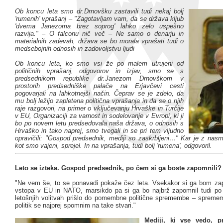
Ob koncu leta smo dr.Drnovšku zastavili tudi nekaj bolj
'rumenih' vprašanj – "Zagotavljam vam, da se država kljub
'dvema Janezoma brez soprog' lahko zelo uspešno
razvija." – O falconu nič več – Ne samo o denarju in
materialnih zadevah, država se bo morala vprašati tudi o
medsebojnih odnosih in zadovoljstvu ljudi
Ob koncu leta, ko smo vsi že po malem utrujeni od
političnih vprašanj, odgovorov in izjav, smo se s
predsednikom republike dr.Janezom Drnovškom v
prostorih predsedniške palače na Erjavčevi cesti
pogovarjali na lahkotnejši način. Čeprav se je zdelo, da
mu bolj ležijo zapletena politična vprašanja in da se o njih
raje razgovori, na primer o vključevanju Hrvaške in Turčije
v EU, Organizaciji za varnost in sodelovanje v Evropi, ki ji
bo po novem letu predsedovala naša država, o odnosih s
Hrvaško in tako naprej, smo tvegali in se pri tem vljudno
opravičili: "Gospod predsednik, mediji so zaskrbljeni…" Kar je z nas
kot smo vajeni, sprejel. In na vprašanja, tudi bolj 'rumena', odgovoril.
Leto se izteka. Gospod predsednik, po čem si ga boste zapomnili?
"Ne vem še, to se ponavadi pokaže čez leta. Vsekakor si ga bom zap
vstopa v EU in NATO, marsikdo pa si ga bo najbrž zapomnil tudi po
letošnjih volitvah prišlo do pomembne politične spremembe – spreme
politik se najprej spomnim na take stvari."
Mediji, ki vse vedo, p