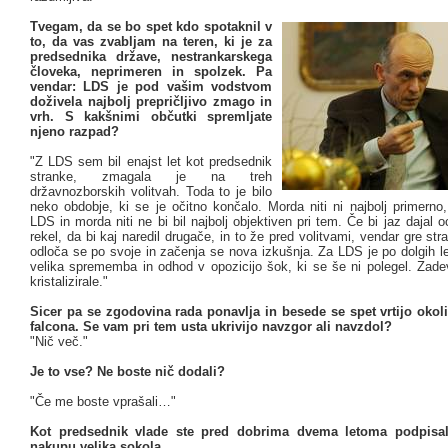
Tvegam, da se bo spet kdo spotaknil v
to, da vas zvabljam na teren, ki je za
predsednika države, nestrankarskega
človeka, neprimeren in spolzek. Pa
vendar: LDS je pod vašim vodstvom
doživela najbolj prepričljivo zmago in
vrh. S kakšnimi občutki spremljate
njeno razpad?
"Z LDS sem bil enajst let kot predsednik
stranke, zmagala je na treh
državnozborskih volitvah. Toda to je bilo
neko obdobje, ki se je očitno končalo. Morda niti ni najbolj primerno
LDS in morda niti ne bi bil najbolj objektiven pri tem. Če bi jaz dajal o
rekel, da bi kaj naredil drugače, in to že pred volitvami, vendar gre str
odloča se po svoje in začenja se nova izkušnja. Za LDS je po dolgih le
velika sprememba in odhod v opozicijo šok, ki se še ni polegel. Zad
kristalizirale."
Sicer pa se zgodovina rada ponavlja in besede se spet vrtijo oko
falcona. Se vam pri tem usta ukrivijo navzgor ali navzdol?
"Nič več."
Je to vse? Ne boste nič dodali?
"Če me boste vprašali…"
Kot predsednik vlade ste pred dobrima dvema letoma podpisa
nakupu velika sokola…