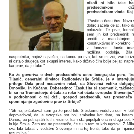
nikoli ni bilo take h
predsednikom d
predsednikom vlade. Kaj 
"Pustimo času čas. Nova vl
dobro začela delati, tako d
pokazalo. Te prve, forma
sem jih kot predsednik r
urediti z mandatarjem,
konstruktivno in korektno. T
z Janezom Janšo ima
različna obdobja. Bil
nasprotnika, najbrž največja, na koncu pa sva, kot se mi zdi, vse to iz
ni ostalo drugega kot skupni interes, kako državo čim bolje peljati naprej
kar prav, da je tako."
Ko že govoriva o dveh predsednikih: ostro beograjsko pero, 'trd
Tijanić, generalni direktor Radiotelevizije Srbije, je v intervj
prilogo Dela pred nedavnim rekel, da Slovenci veliko dolgujejo
Drnovšku in Kučanu. Dobesedno: "Zaslužita si spomenik, takšneg
bi se na Tromostovju držala za roke kot očeta evropske Slovenije
v podrobnosti o tej drži, gospod predsednik, vas preseneča 
spominjanje zgodovine prav iz Srbije?
"Niti ne, pričakoval sem ga že pred leti. Srbskemu vodstvu sem v leti
dopovedoval, da je evropska pot bolj smiselna kot tista, na katero
Danes, po petnajstih letih, vidimo, kam sta pripeljali ena in druga pot, k
in kje Srbija. Zato me ne preseneča, če tu in tam to kdo ugotovi. Z M
sva bila takrat v vodstvu Slovenije in na tej fronti, tako da je Tijani
razumljiva."