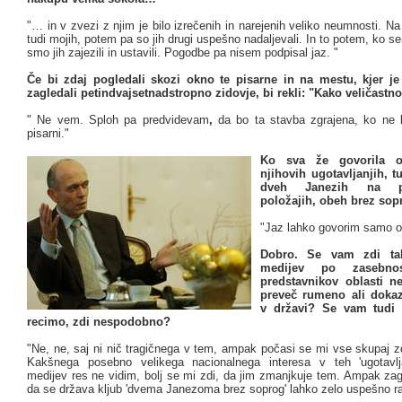
"… in v zvezi z njim je bilo izrečenih in narejenih veliko neumnosti. N
tudi mojih, potem pa so jih drugi uspešno nadaljevali. In to potem, ko se
smo jih zajezili in ustavili. Pogodbe pa nisem podpisal jaz. "
Če bi zdaj pogledali skozi okno te pisarne in na mestu, kjer je 
zagledali petindvajsetnadstropno zidovje, bi rekli: "Kako veličastno
"
Ne vem. Sploh pa predvidevam
,
da bo ta stavba zgrajena, ko ne
pisarni."
Ko sva že govorila o
njihovih ugotavljanjih, t
dveh Janezih na pr
položajih, obeh brez so
"Jaz lahko govorim samo
Dobro. Se vam zdi tak
medijev po zasebnost
predstavnikov oblasti 
preveč rumeno ali doka
v državi? Se vam tudi 
recimo, zdi nespodobno?
"Ne, ne, saj ni nič tragičnega v tem, ampak počasi se mi vse skupaj z
Kakšnega posebno velikega nacionalnega interesa v teh 'ugotavlja
medijev res ne vidim, bolj se mi zdi, da jim zmanjkuje tem. Ampak za
da se država kljub 'dvema Janezoma brez soprog' lahko zelo uspešno ra