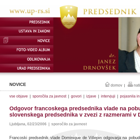
NOVICE
domov
nat
|
vse objave
|
sporočila za javnost
|
govori
|
izjave
|
intervjuji
|
pojasnila i
Odgovor francoskega predsednika vlade na pob
slovenskega predsednika v zvezi z razmerami v 
Ljubljana, 02/23/2006 | sporočilo za javnost
Francoski predsednik vlade Dominique de Villepin odgovarja na pobu