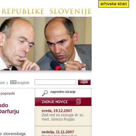
isni
english
|
napredno iskanje
n popravki
udo
Darfurju
sreda, 19.12.2007
Zlati red za zasluge dr. sc.
med. Janezu Ruglju
nedelja, 11.11.2007
do slovenskega