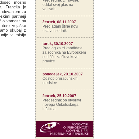
Predsednik Drnovšek
l doseči možno
oddal svoj glas na
. Francija je
volitvah
izadevanjem za
skimi partnerji
ečjo varnost na
četrtek, 08.11.2007
atere vojaške
Predlagani štirje novi
oramo skupaj z
ustavni sodnik
unije v misijo
torek, 30.10.2007
Predlog za tri kandidate
za sodnika na Evropskem
sodišču za človekove
pravice
ponedeljek, 29.10.2007
Odstop proračunskih
sredstev
četrtek, 25.10.2007
Predsednik ob otvoritvi
novega Onkološkega
inštituta