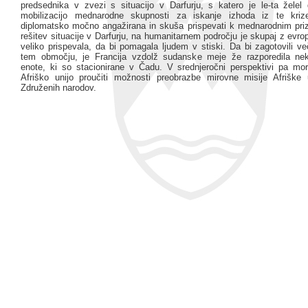
predsednika v zvezi s situacijo v Darfurju, s katero je le-ta žele
mobilizacijo mednarodne skupnosti za iskanje izhoda iz te krize
diplomatsko močno angažirana in skuša prispevati k mednarodnim pr
rešitev situacije v Darfurju, na humanitarnem področju je skupaj z evrop
veliko prispevala, da bi pomagala ljudem v stiski. Da bi zagotovili v
tem območju, je Francija vzdolž sudanske meje že razporedila nek
enote, ki so stacionirane v Čadu. V srednjeročni perspektivi pa m
Afriško unijo proučiti možnosti preobrazbe mirovne misije Afriške 
Združenih narodov.