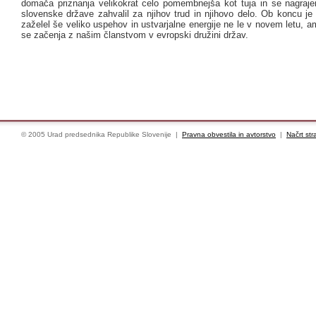
domača priznanja velikokrat celo pomembnejša kot tuja in se nagra
slovenske države zahvalil za njihov trud in njihovo delo. Ob koncu j
zaželel še veliko uspehov in ustvarjalne energije ne le v novem letu, a
se začenja z našim članstvom v evropski družini držav.
© 2005 Urad predsednika Republike Slovenije |
Pravna obvestila in avtorstvo
|
Načrt str