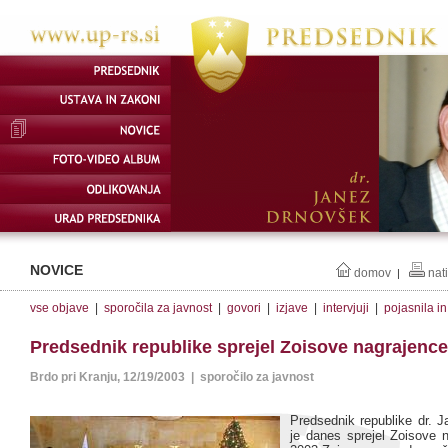
NOVICE
domov
nat
|
vse objave
|
sporočila za javnost
|
govori
|
izjave
|
intervjuji
|
pojasnila i
Predsednik republike sprejel Zoisove nagrajence
Brdo pri Kranju, 12/19/2003 | sporočilo za javnost
Predsednik republike dr. 
je danes sprejel Zoisove n