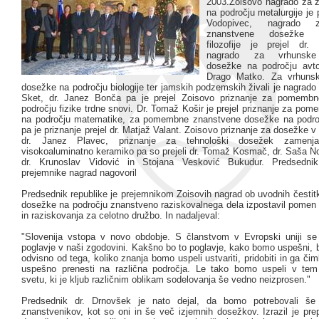
2003.Zoisovo nagrado za ži
na področju metalurgije je p
Vodopivec, nagrado 
znanstvene dosežke 
filozofije je prejel dr
nagrado za vrhunske
dosežke na področju avto
Drago Matko. Za vrhuns
dosežke na področju biologije ter jamskih podzemskih živali je nagrado p
Sket, dr. Janez Bonča pa je prejel Zoisovo priznanje za pomemb
področju fizike trdne snovi. Dr. Tomaž Košir je prejel priznanje za p
na področju matematike, za pomembne znanstvene dosežke na področ
pa je priznanje prejel dr. Matjaž Valant. Zoisovo priznanje za dosežke v k
dr. Janez Plavec, priznanje za tehnološki dosežek zamenja
visokoaluminatno keramiko pa so prejeli dr. Tomaž Kosmač, dr. Saša N
dr. Krunoslav Vidović in Stojana Vesković Bukudur. Predsednik
prejemnike nagrad nagovoril
Predsednik republike je prejemnikom Zoisovih nagrad ob uvodnih čestit
dosežke na področju znanstveno raziskovalnega dela izpostavil pomen 
in raziskovanja za celotno družbo. In nadaljeval:
"Slovenija vstopa v novo obdobje. S članstvom v Evropski uniji s
poglavje v naši zgodovini. Kakšno bo to poglavje, kako bomo uspešni, b
odvisno od tega, koliko znanja bomo uspeli ustvariti, pridobiti in ga čimb
uspešno prenesti na različna področja. Le tako bomo uspeli v te
svetu, ki je kljub različnim oblikam sodelovanja še vedno neizprosen."
Predsednik dr. Drnovšek je nato dejal, da bomo potrebovali še
znanstvenikov, kot so oni in še več izjemnih dosežkov. Izrazil je pre