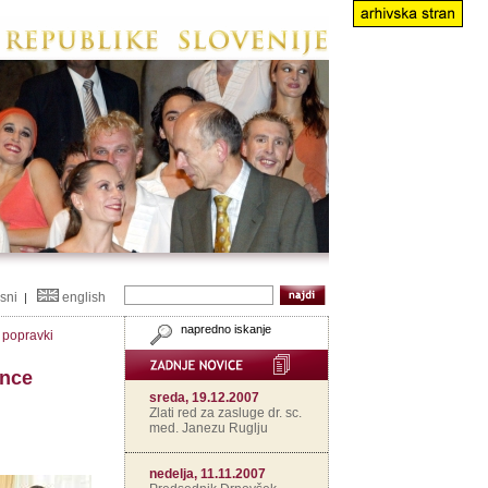
isni
english
|
napredno iskanje
n popravki
ence
sreda, 19.12.2007
Zlati red za zasluge dr. sc.
med. Janezu Ruglju
nedelja, 11.11.2007