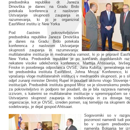
predsednika republike dr. Janeza
Drnovška je danes na Gradu Brdo
potekala konferenca z naslovom
Ustvarjanje skupnosti zaupanja in
razumevanja, ki jo je organiziral
EastWest institu iz New Yorka
Pod častnim pokroviteljstvom
predsednika republike Janeza Drnovška
je danes na Gradu Brdo potekala
konferenca z naslovom Ustvarjanje
skupnosti zaupanja in razumevanja:
multilateralne institucije in mednarodna varnost, ki jo je pripravil EastW
New Yorka. Predsednik republike je po končanih dopoldanskih razp
nekatere visoke udeležence konference, Marttija Ahtisaarija, bivše
Finske in posebnega odposlanca OVSE, Jana Kubiša, generalnega se
ter predsednika instituta EastWest, Johna Mroza. Konferenco, ki
vprašanju vloge multilateralnih institucij v mednarodni skupnosti, je s s
odprl zunanji minister Dimitrij Rupel in poudaril aktivno vlogo Slovenij
institucijah. Predsednik instituta gospod Mroz se je slovenskemu preds
za pokroviteljstvo in podporo ter poudaril, da je bila razprava namen
izzivom, s katerimi se multilateralne institucije v spreminjajočem se
Ustvarjamo skupnost zaupanja in sodelovanja in za dosega teg
organizacije, kot je OVSE, izreden pomen, saj temeljijo na skupnem d
sodelovanju, je dejal gospod Ahtisaari.
Sogovorniki so v razgo
pozornost namenili tudi po
bo v svojem predsedov
namenila Bolgarija ter i