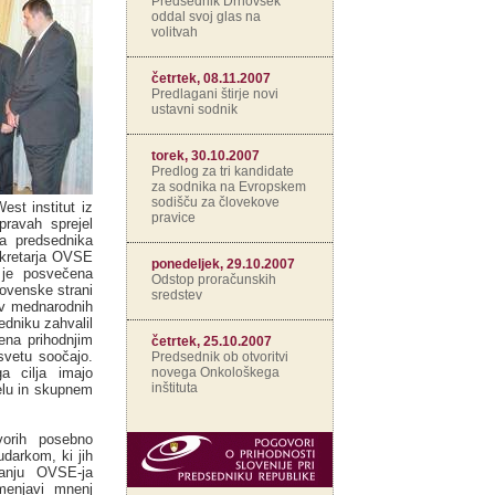
Predsednik Drnovšek
oddal svoj glas na
volitvah
četrtek, 08.11.2007
Predlagani štirje novi
ustavni sodnik
torek, 30.10.2007
Predlog za tri kandidate
za sodnika na Evropskem
sodišču za človekove
est institut iz
pravice
ravah sprejel
ga predsednika
kretarja OVSE
ponedeljek, 29.10.2007
 je posvečena
Odstop proračunskih
lovenske strani
sredstev
e v mednarodnih
edniku zahvalil
jena prihodnjim
četrtek, 25.10.2007
 svetu soočajo.
Predsednik ob otvoritvi
novega Onkološkega
a cilja imajo
inštituta
elu in skupnem
vorih posebno
udarkom, ki jih
anju OVSE-ja
zmenjavi mnenj