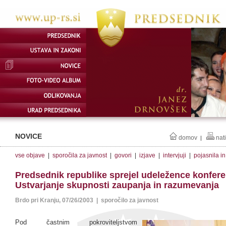
NOVICE
domov
nat
|
vse objave
|
sporočila za javnost
|
govori
|
izjave
|
intervjuji
|
pojasnila i
Predsednik republike sprejel udeležence konfer
Ustvarjanje skupnosti zaupanja in razumevanja
Brdo pri Kranju, 07/26/2003 | sporočilo za javnost
Pod častnim pokroviteljstvom