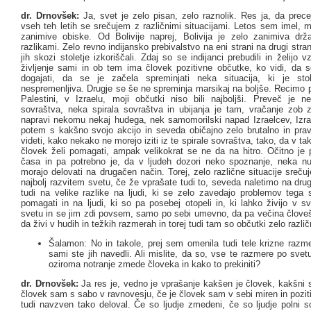
dr. Drnovšek:
Ja, svet je zelo pisan, zelo raznolik. Res ja, da prec
vseh teh letih se srečujem z različnimi situacijami. Letos sem imel, 
zanimive obiske. Od Bolivije naprej, Bolivija je zelo zanimiva drž
razlikami. Zelo revno indijansko prebivalstvo na eni strani na drugi strani
jih skozi stoletje izkoriščali. Zdaj so se indijanci prebudili in želijo v
življenje sami in ob tem ima človek pozitivne občutke, ko vidi, da s
dogajati, da se je začela spreminjati neka situacija, ki je stol
nespremenljiva. Drugje se še ne spreminja marsikaj na boljše. Recimo p
Palestini, v Izraelu, moji občutki niso bili najboljši. Preveč je n
sovraštva, neka spirala sovraštva in ubijanja je tam, vračanje zob
napravi nekomu nekaj hudega, nek samomorilski napad Izraelcev, Izrae
potem s kakšno svojo akcijo in seveda običajno zelo brutalno in prav
videti, kako nekako ne morejo iziti iz te spirale sovraštva, tako, da v ta
človek želi pomagati, ampak velikokrat se ne da na hitro. Očitno je 
časa in pa potrebno je, da v ljudeh dozori neko spoznanje, neka nu
morajo delovati na drugačen način. Torej, zelo različne situacije sreč
najbolj razvitem svetu, če že vprašate tudi to, seveda naletimo na drug
tudi na velike razlike na ljudi, ki se zelo zavedajo problemov tega 
pomagati in na ljudi, ki so pa posebej otopeli in, ki lahko živijo v 
svetu in se jim zdi povsem, samo po sebi umevno, da pa večina človeš
da živi v hudih in težkih razmerah in torej tudi tam so občutki zelo različ
Šalamon: No in takole, prej sem omenila tudi tele krizne razmer
sami ste jih navedli. Ali mislite, da so, vse te razmere po sve
oziroma notranje zmede človeka in kako to prekiniti?
dr. Drnovšek:
Ja res je, vedno je vprašanje kakšen je človek, kakšni s
človek sam s sabo v ravnovesju, če je človek sam v sebi miren in pozi
tudi navzven tako deloval. Če so ljudje zmedeni, če so ljudje polni s