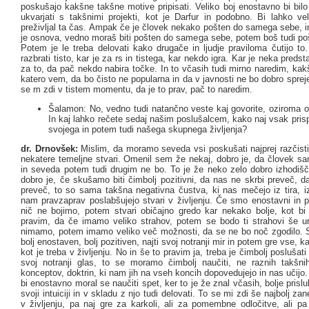
poskušajo kakšne takšne motive pripisati. Veliko boj enostavno bi bil
ukvarjati s takšnimi projekti, kot je Darfur in podobno. Bi lahko vel
preživljal ta čas. Ampak če je človek nekako pošten do samega sebe, i
je osnova, vedno moraš biti pošten do samega sebe, potem boš tudi poš
Potem je le treba delovati kako drugače in ljudje praviloma čutijo to
razbrati tisto, kar je za rs in tistega, kar nekdo igra. Kar je neka preds
za to, da pač nekdo nabira točke. In to včasih tudi mirno naredim, ka
katero vem, da bo čisto ne popularna in da v javnosti ne bo dobro spre
se m zdi v tistem momentu, da je to prav, pač to naredim.
Šalamon: No, vedno tudi natančno veste kaj govorite, oziroma o
In kaj lahko rečete sedaj našim poslušalcem, kako naj vsak prisp
svojega in potem tudi našega skupnega življenja?
dr. Drnovšek:
Mislim, da moramo seveda vsi poskušati najprej razčisti
nekatere temeljne stvari. Omenil sem že nekaj, dobro je, da človek sa
in seveda potem tudi drugim ne bo. To je že neko zelo dobro izhodišč
dobro je, če skušamo biti čimbolj pozitivni, da nas ne skrbi preveč, 
preveč, to so sama takšna negativna čustva, ki nas mečejo iz tira, iz
nam pravzaprav poslabšujejo stvari v življenju. Če smo enostavni in p
nič ne bojimo, potem stvari običajno gredo kar nekako bolje, kot bi 
pravim, da če imamo veliko strahov, potem se bodo ti strahovi še ures
nimamo, potem imamo veliko več možnosti, da se ne bo noč zgodilo. S
bolj enostaven, bolj pozitiven, najti svoj notranji mir in potem gre vse, 
kot je treba v življenju. No in še to pravim ja, treba je čimbolj poslušati 
svoj notranji glas, to se moramo čimbolj naučiti, ne raznih takšni
konceptov, doktrin, ki nam jih na vseh koncih dopovedujejo in nas učij
bi enostavno moral se naučiti spet, ker to je že znal včasih, bolje prislu
svoji intuiciji in v skladu z njo tudi delovati. To se mi zdi še najbolj zan
v življenju, pa naj gre za karkoli, ali za pomembne odločitve, ali pa