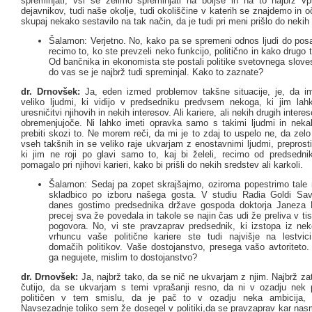
spreminjati, vsi se želimo spreminjati na boljše in na to najbrž vp
dejavnikov, tudi naše okolje, tudi okoliščine v katerih se znajdemo in o
skupaj nekako sestavilo na tak način, da je tudi pri meni prišlo do nek
Šalamon: Verjetno. No, kako pa se spremeni odnos ljudi do po
recimo to, ko ste prevzeli neko funkcijo, politično in kako drugo 
Od bančnika in ekonomista ste postali politike svetovnega slove
do vas se je najbrž tudi spreminjal. Kako to zaznate?
dr. Drnovšek:
Ja, eden izmed problemov takšne situacije, je, da 
veliko ljudmi, ki vidijo v predsedniku predvsem nekoga, ki jim la
uresničitvi njihovih in nekih interesov. Ali kariere, ali nekih drugih interes
obremenjujoče. Ni lahko imeti opravka samo s takimi ljudmi in neka
prebiti skozi to. Ne morem reči, da mi je to zdaj to uspelo ne, da zelo
vseh takšnih in se veliko raje ukvarjam z enostavnimi ljudmi, preprost
ki jim ne roji po glavi samo to, kaj bi želeli, recimo od predsedni
pomagalo pri njihovi karieri, kako bi prišli do nekih sredstev ali karkoli.
Šalamon: Sedaj pa zopet skrajšajmo, oziroma popestrimo tale
skladbico po izboru našega gosta. V studiu Radia Goldi Sav
danes gostimo predsednika države gospoda doktorja Janeza 
precej sva že povedala in takole se najin čas udi že preliva v tist
pogovora. No, vi ste pravzaprav predsednik, ki izstopa iz ne
vrhuncu vaše politične kariere ste tudi najvišje na lestvici p
domačih politikov. Vaše dostojanstvo, presega vašo avtoriteto.
ga negujete, mislim to dostojanstvo?
dr. Drnovšek:
Ja, najbrž tako, da se nič ne ukvarjam z njim. Najbrž zato
čutijo, da se ukvarjam s temi vprašanji resno, da ni v ozadju nek po
političen v tem smislu, da je pač to v ozadju neka ambicija, 
Navsezadnje toliko sem že dosegel v politiki,da se pravzaprav kar nas