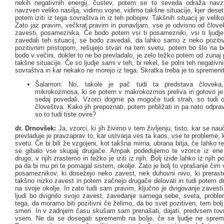
nekih negativnih energij, čustev, potem se to seveda odraža navz
navzven veliko nasilja, vidimo vojne, vidimo takšne situacije, kjer deset
potem iziti iz tega sovraštva in iz teh pobojev. Takšnih situacij je velik
Zato jaz pravim, večkrat pravim in ponavljam, vse je odvisno od člove
zavesti, posameznika. Če bodo potem vsi ti posamezniki, vsi ti ljudje
zavedali teh situacij, se bodo zavedali, da lahko samo z neko pozitiv
pozitivnim pristopom, rešujejo stvari na tem svetu, potem bo šlo na b
bodo v večini, dokler to ne bo prevladalo, je zelo težko potem od zunaj
takšne situacije. Če so ljudje sami v teh, bi rekel, še polni teh negativn
sovraštva in kar nekako ne morejo iz tega. Skratka treba je to spremenit
Šalamon: No, takole je pač tudi ta predstava človeka
mikrokozmosa, ki se potem v makrokozmos preliva in gotovo je t
sedaj povedali. Vzorci dogme pa mogoče tudi strah, so tudi o
človeštva. Kako jih prepoznati, potem približati in pa nato odpravi
so to tudi tiste ovire?
dr. Drnovšek:
Ja, vzorci, ki jih živimo v tem življenju, tisto, kar se nau
prevladuje je pravzaprav to, kar ustvarja ves ta kaos, vse te probleme, 
svetu. Če bi bili že vzgojeni, kot takšna mirna, ubrana bitja, če lahko 
se gibalo vse skupaj drugače. Ampak podedujemo te vzorce iz ene 
drugo, v njih zrastemo in težko je iziti iz njih. Bolj izide lahko iz njih
pa da bi mu pri te pomagal sistem, okolje. Zato je bolj to vprašanje čim 
posameznikov, ki dosežejo neko zavest, nek duhovni nivo, ki prerast
takšno nizko zavest in potem začnejo drugače delovati in tudi potem d
na svoje okolje. In zato tudi sam pravim, ključno je dvigovanje zavesti
ljudi bo dvignilo svojo zavest, zavedanje samega sebe, sveta, proble
tega, da moramo biti pozitivni če želimo, da bo svet pozitiven, tem bolj 
smeri. In v zadnjem času skušam sam prenašati, dajati, predvsem tovr
vsem. Ne da se dosegati sprememb na bolje, če se ljudje ne spreme