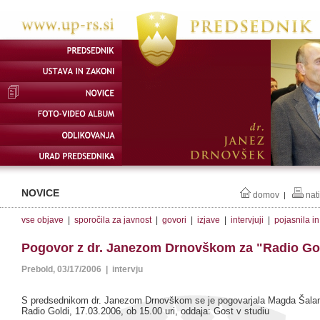
NOVICE
domov
nat
|
vse objave
|
sporočila za javnost
|
govori
|
izjave
|
intervjuji
|
pojasnila i
Pogovor z dr. Janezom Drnovškom za "Radio Go
Prebold, 03/17/2006 | intervju
S predsednikom dr. Janezom Drnovškom se je pogovarjala Magda Šala
Radio Goldi, 17.03.2006, ob 15.00 uri, oddaja: Gost v studiu