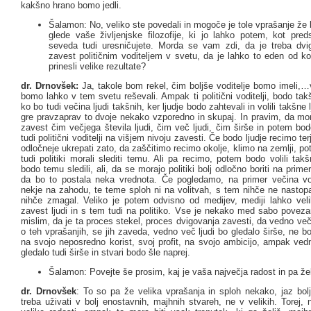
kakšno hrano bomo jedli.
Šalamon: No, veliko ste povedali in mogoče je tole vprašanje že
glede vaše življenjske filozofije, ki jo lahko potem, kot pred
seveda tudi uresničujete. Morda se vam zdi, da je treba dvi
zavest političnim voditeljem v svetu, da je lahko to eden od ko
prinesli velike rezultate?
dr. Drnovšek:
Ja, takole bom rekel, čim boljše voditelje bomo imeli,
bomo lahko v tem svetu reševali. Ampak ti politični voditelji, bodo takš
ko bo tudi večina ljudi takšnih, ker ljudje bodo zahtevali in volili takšne 
gre pravzaprav to dvoje nekako vzporedno in skupaj. In pravim, da mo
zavest čim večjega števila ljudi, čim več ljudi, čim širše in potem bodo
tudi politični voditelji na višjem nivoju zavesti. Če bodo ljudje recimo terj
odločneje ukrepati zato, da zaščitimo recimo okolje, klimo na zemlji, 
tudi politiki morali slediti temu. Ali pa recimo, potem bodo volili takš
bodo temu sledili, ali, da se morajo politiki bolj odločno boriti na primer
da bo to postala neka vrednota. Če pogledamo, na primer večina vo
nekje na zahodu, te teme sploh ni na volitvah, s tem nihče ne nastop
nihče zmagal. Veliko je potem odvisno od medijev, mediji lahko veli
zavest ljudi in s tem tudi na politiko. Vse je nekako med sabo povez
mislim, da je ta proces stekel, proces dvigovanja zavesti, da vedno več 
o teh vprašanjih, se jih zaveda, vedno več ljudi bo gledalo širše, ne 
na svojo neposredno korist, svoj profit, na svojo ambicijo, ampak ved
gledalo tudi širše in stvari bodo šle naprej.
Šalamon: Povejte še prosim, kaj je vaša največja radost in pa že
dr. Drnovšek
: To so pa že velika vprašanja in sploh nekako, jaz bolj
treba uživati v bolj enostavnih, majhnih stvareh, ne v velikih. Torej