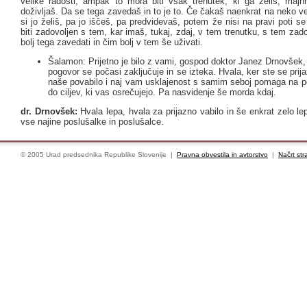
velike radosti, ampak to mora biti vsak trenutek, ki ga želiš, majhn
doživljaš. Da se tega zavedaš in to je to. Če čakaš naenkrat na neko ve
si jo želiš, pa jo iščeš, pa predvidevaš, potem že nisi na pravi poti s
biti zadovoljen s tem, kar imaš, tukaj, zdaj, v tem trenutku, s tem zad
bolj tega zavedati in čim bolj v tem še uživati.
Šalamon: Prijetno je bilo z vami, gospod doktor Janez Drnovšek
pogovor se počasi zaključuje in se izteka. Hvala, ker ste se prij
naše povabilo i naj vam usklajenost s samim seboj pomaga na pot
do ciljev, ki vas osrečujejo. Pa nasvidenje še morda kdaj.
dr. Drnovšek:
Hvala lepa, hvala za prijazno vabilo in še enkrat zelo l
vse najine poslušalke in poslušalce.
© 2005 Urad predsednika Republike Slovenije |
Pravna obvestila in avtorstvo
|
Načrt str