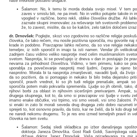
naše vrednote postaviti drugače.
Šalamon: No, k temu bi morda dodala svojo misel. V tem pom
zaves v smislu biti, ne pa imeti. No in veliko potujete takole in i
vpogled v različne, bomo rekli, oblike človeške družbe. Ali lah
zaznate skupni imenovalec za reševanje teh svetovnih problemo
že, to zavest, mislite, da so še kakšni, zelo takšni določeni izraz
dr. Drnovšek:
Poglejte, skozi vso zgodovino so različne religije poskuša
človeka, če tako rečem, mu nosile pozitivna sporočila, mu govorile naj n
krade in podobno. Pravzaprav lahko rečemo, da so vse religije nekako 
temeljev, iz istih sporočil in imajo ta isti namen. Vendar jih velikokrat
zadnjem času vidimo veliko nasprotje med celim muslimanskim svet
svetom. Nasprotja, ki se povečujejo iz dneva v dan in postajajo že pra
nevarna za prihodnost človeštva. Vidimo, v tem primeru, kako se pravz
uporablja za povečevanje nasprotij med ljudmi, čeprav je njeno b
nasprotno. Morala bi ta nasprotja zmanjševati, navaditi ljudi, da živijo
da so pozitivni, da si pomagajo in nekako bi bilo treba dejansko prit
sporočil, pravih vrednot, ki so jih tudi religije prenašale, ampak s
sporočila potem malo pokvarila spremenila. Ljudje so jih obrnili, tako, 
njihovi borbi za oblast in njihovim siceršnjim prerivanjem. Ampak, 
drugega skupnega, kot to, da smo si pravzaprav vsi ljudje v svetu zel
imamo enake občutke, vsi trpimo, vsi smo veseli, vsi smo žalostni.
si enaki in zato bi morali seveda drug drugega zelo dobro razumeti 
sprejeti to, kot osnovno pravilo, da tisto, kar ne želiš, da bi kdo drugi teb
ne naredi nekomu drugemu. To je res eno izmed temeljnih pravil in ve
človeka na tem svetu.
Šalamon: Sedaj sledi skladbica po izbor današnjega spošto
doktorja Janeza Drnovška. Gost Radi Goldi, Savinjskega vala
države doktor Janez Drnovšek. Vaša prizadevanja za mir in