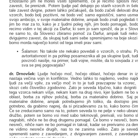
Enostavno jim ne moreš vsiliti sprememb, če je recimo splošni nivo
zavesti, še prenizek. Potem ljudje pač delujejo po starih vzorcih in še
tale zavest dvigne, potem lahko pričakuješ, da bodo začeli delovati dr
vzorcih, bodo bolj pozitivni, ne bodo več samo egoistični, samo usmer
svojo ambicijo, v svoje materialne dobrine, ampak bodo znali pogledati t
jim bo mar za to, kako je z ljudmi poleg njih, jim bodo pomagali, bodo
recimo vidim v tej akciji za Darfur, ki sem jo sam sprožil, da je v Slove
ne samo to, da Slovenci zbiramo pomoč za Darfur, ampak tudi neko 
dvigujemo zavest, da skupaj tudi sami sebe spreminjamo na boje skozi 
bomo morda največjo korist od tega imeli prav sami.
Šalamon: No takole ste nekako povedali o vzorcih, o strahu. Pa 
avtoritativnost in pa pohlep posameznika ali pa skupine ljudi, tudi
povzroči nasilje, na primer, tudi vojne, mislite, da to sovpada z v
sva se prej pogovarjala?
dr. Drnovšek:
Ljudje hočejo moč, hočejo oblast, hočejo denar in i
nastaja večina vojn in konfliktov. Vedno lahko to najdemo, vedno najd
ljudi za večji vpliv, za večjo moč in to je tudi pravzaprav ta vzorec,
skozi celo človeško zgodovino. Zato je seveda ključno, kako dvigniti 
tega vzorca nekam višje, nekam kam na drug nivo, kjer ljudem ne bo 
oblast, borba za njihov položaj, borba za materialno dobrino. Saj p
materialne dobrine, ampak potrebujemo jih toliko, da dostojno pr
potrebno, da grabimo naprej, da si prizadevamo za to, kako bomo čim 
Če se zreduciramo samo na to, potem seveda to ne pelje v neko ubran
družbo, potem se bomo vsi med sabo tekmovali, prerivali, vsi bomo s
nagrabiti, nihče ne bo drug drugemu pomagal. Če bomo v nesreči, bomo
nesreči, nihče nam ne bo pomagal in takrat, kadar se prerivamo za den
ne vidimo nesreče drugih, nas to ne zanima veliko. Zato je seve
spremeniti samo z zavedanjem, z dvigovanjem zavesti, z zavedanje