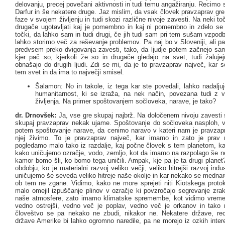
delovanju, precej povečani aktivnosti in tudi temu angažiranju. Recimo si
Darfur in še nekatere druge. Jaz mislim, da vsak človek pravzaprav gre
faze v svojem življenju in tudi skozi različne nivoje zavesti. Na neki t
drugače ugotavljati kaj je pomembno in kaj ni pomembno in zdelo se 
točki, da lahko sam in tudi drugi, če jih tudi sam pri tem sušam vzpodbu
lahko storimo več za reševanje problemov. Pa naj bo v Sloveniji, ali pa
predvsem preko dvigovanja zavesti, tako, da ljudje potem začnejo sam
kjer pač so, kjerkoli že so in drugače gledajo na svet, tudi žaluje
obnašajo do drugih ljudi. Zdi se mi, da je to pravzaprav največ, kar 
tem svet in da ima to največji smisel.
Šalamon: No in takole, iz tega kar ste povedali, lahko nadaljuj
humanitarnost, ki se izraža, na nek način, povezana tudi z
življenja. Na primer spoštovanjem sočloveka, narave, je tako?
dr. Drnovšek:
Ja, vse gre skupaj najbrž. Na določenem nivoju zavesti
skupaj pravzaprav nekak ujame. Spoštovanje do sočloveka nasploh, vse
potem spoštovanje narave, da cenimo naravo v kateri nam je pravzap
njej živimo. To je pravzaprav največ, kar imamo in zato je prav 
pogledamo malo tako iz razdalje, kaj počne človek s tem planetom, ka
kako uničujemo ozračje, vodo, zemljo, kot da imamo na razpolago še ne
kamor bomo šli, ko bomo tega uničili. Ampak, kje pa je ta drugi plane
obdobju, ko je materialni razvoj veliko večji, veliko hitrejši razvoj indu
uničujemo še seveda veliko hitreje naše okolje in kar nekako se medna
ob tem ne zgane. Vidimo, kako ne more sprejeti niti Kiotskega protoko
malo omejil izpuščanje plinov v ozračje ki povzročajo segrevanje zrak
naše atmosfere, zato imamo klimatske spremembe, kot vidimo vreme
vedno ostrejši, vedno več je poplav, vedno več je orkanov in tako
človeštvo se pa nekako ne zbudi, nikakor ne. Nekatere države, re
države Amerike bi lahko ogromno naredile, pa ne morejo iz ozkih intere