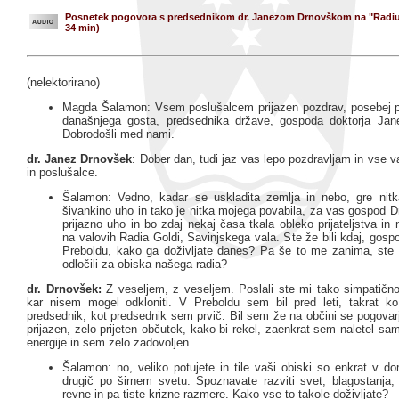
Posnetek pogovora s predsednikom dr. Janezom Drnovškom na "Radiu 
34 min)
(nelektorirano)
Magda Šalamon: Vsem poslušalcem prijazen pozdrav, posebej 
današnjega gosta, predsednika države, gospoda doktorja Jan
Dobrodošli med nami.
dr. Janez Drnovšek
: Dober dan, tudi jaz vas lepo pozdravljam in vse 
in poslušalce.
Šalamon: Vedno, kadar se uskladita zemlja in nebo, gre nit
šivankino uho in tako je nitka mojega povabila, za vas gospod D
prijazno uho in bo zdaj nekaj časa tkala obleko prijateljstva in
na valovih Radia Goldi, Savinjskega vala. Ste že bili kdaj, gos
Preboldu, kako ga doživljate danes? Pa še to me zanima, ste
odločili za obiska našega radia?
dr. Drnovšek:
Z veseljem, z veseljem. Poslali ste mi tako simpatično
kar nisem mogel odkloniti. V Preboldu sem bil pred leti, takrat k
predsednik, kot predsednik sem prvič. Bil sem že na občini se pogovarja
prijazen, zelo prijeten občutek, kako bi rekel, zaenkrat sem naletel sa
energije in sem zelo zadovoljen.
Šalamon: no, veliko potujete in tile vaši obiski so enkrat v do
drugič po širnem svetu. Spoznavate razviti svet, blagostanja, d
revne in pa tiste krizne razmere. Kako vse to takole doživljate?