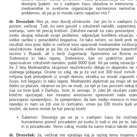
dostojno ljudem, so v zadnjem času obsežna in intenzivna. 
mednarodne in svetovne organizacije razmeroma nemočne 
problemov, ali pa je to morda samo napačen vtis?
dr. Drnovšek:
Res je, niso dovolj učinkovite. Jaz jim to v zadnjem č
povem, večkrat. Tudi, ko sem govoril v združenih narodih, septembr
srečanju, sem bil precej kritičen. Združeni narodi so zato postavljeni, 
svetu skupaj reševali svoje probleme, odpravljali konflikte situacije, o
velike razlike v porazdelitvi bogastva, če tako rečem, se borili proti 
rezultati niso prav dobri in večkrat smo opazovali mednarodne institucij
neučinkovite, kadar je pa šlo za kakšne velike humanitarne katastrof
recimo v Ruandi, ali v bivši Jugoslaviji. Spomnimo se Bosne in
Srebrenice in tako naprej, Srebrenice, kjer so praktično pred
opazovalcev združenih narodov, pobili 8000 ljudi. Ali pa sedaj situacijo v
že 3 leta Mednarodna skupnost neučinkovito deluje in dejansko ne m
stalnega pobijanja. Ocene so zdaj, da je že več kot 300 tisoč mrtvih 
milijona ljudi preseljenih iz svojih domov, skratka so morali zapustit
živijo, kot begunci in tako naprej. Mednarodni diplomati pa imajo ob t
dobro so plačani, nikamor se jim ne mudi, za njih je čas povsem nekaj 
čas za tiste ljudi v Darfurju, tiste, ki umirajo. In zato jih skušam zad
kritično opozarjati, ker moramo enostavno spremeniti naše stan
pravzaprav sprejemljivo. Je sprejemljivo, da tam sedijo mesece in me
naredijo in nam se zdi vse to normalno, vmes pa 100 tisoče ljudi u
mislim, da bomo morali še kar precej storiti.
Šalamon: Slovenija pa se je v zadnjem času še močnej
humanitarno pomoč prizadetim po svetu in tudi vi ste pri te, ta
in si prizadevate. Vemo zakaj, morda še samo malce takole obnov
dr. Drnovšek:
Ja, večkrat me vprašajo kaj je razlog temu mojemu 