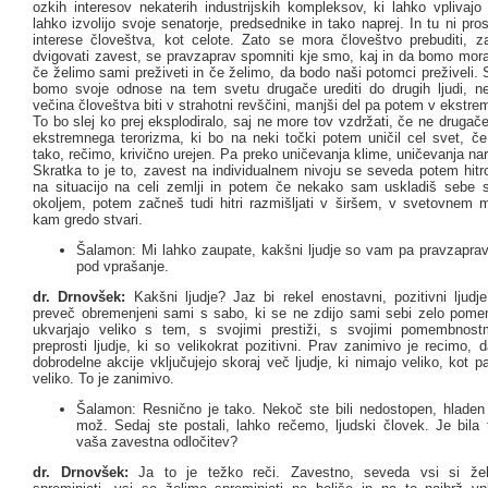
ozkih interesov nekaterih industrijskih kompleksov, ki lahko vplivajo 
lahko izvolijo svoje senatorje, predsednike in tako naprej. In tu ni pr
interese človeštva, kot celote. Zato se mora človeštvo prebuditi, zač
dvigovati zavest, se pravzaprav spomniti kje smo, kaj in da bomo morali
če želimo sami preživeti in če želimo, da bodo naši potomci preživeli. 
bomo svoje odnose na tem svetu drugače urediti do drugih ljudi, 
večina človeštva biti v strahotni revščini, manjši del pa potem v ekstre
To bo slej ko prej eksplodiralo, saj ne more tov vzdržati, če ne druga
ekstremnega terorizma, ki bo na neki točki potem uničil cel svet, če
tako, rečimo, krivično urejen. Pa preko uničevanja klime, uničevanja na
Skratka to je to, zavest na individualnem nivoju se seveda potem hitro 
na situacijo na celi zemlji in potem če nekako sam uskladiš sebe 
okoljem, potem začneš tudi hitri razmišljati v širšem, v svetovnem me
kam gredo stvari.
Šalamon: Mi lahko zaupate, kakšni ljudje so vam pa pravzapra
pod vprašanje.
dr. Drnovšek:
Kakšni ljudje? Jaz bi rekel enostavni, pozitivni ljudje,
preveč obremenjeni sami s sabo, ki se ne zdijo sami sebi zelo pome
ukvarjajo veliko s tem, s svojimi prestiži, s svojimi pomembnost
preprosti ljudje, ki so velikokrat pozitivni. Prav zanimivo je recimo,
dobrodelne akcije vključujejo skoraj več ljudje, ki nimajo veliko, kot pa 
veliko. To je zanimivo.
Šalamon: Resnično je tako. Nekoč ste bili nedostopen, hladen
mož. Sedaj ste postali, lahko rečemo, ljudski človek. Je bil
vaša zavestna odločitev?
dr. Drnovšek:
Ja to je težko reči. Zavestno, seveda vsi si že