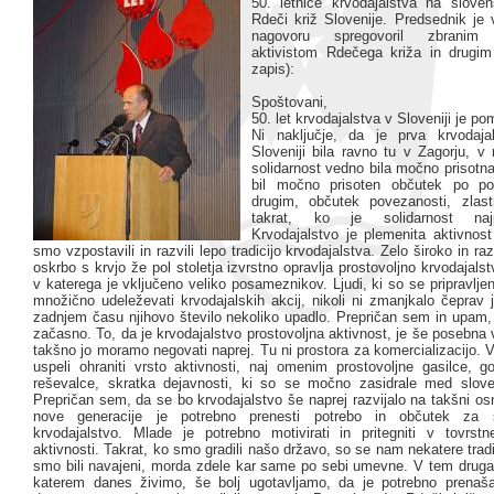
50. letnice krvodajalstva na sloven
Rdeči križ Slovenije. Predsednik je
nagovoru spregovoril zbranim k
aktivistom Rdečega križa in drugim 
zapis):
Spoštovani,
50. let krvodajalstva v Sloveniji je po
Ni naključje, da je prva krvodaja
Sloveniji bila ravno tu v Zagorju, v re
solidarnost vedno bila močno prisotna
bil močno prisoten občutek po po
drugim, občutek povezanosti, zlast
takrat, ko je solidarnost naj
Krvodajalstvo je plemenita aktivnost
smo vzpostavili in razvili lepo tradicijo krvodajalstva. Zelo široko in ra
oskrbo s krvjo že pol stoletja izvrstno opravlja prostovoljno krvodajalst
v katerega je vključeno veliko posameznikov. Ljudi, ki so se pripravljen
množično udeleževati krvodajalskih akcij, nikoli ni zmanjkalo čeprav 
zadnjem času njihovo število nekoliko upadlo. Prepričan sem in upam,
začasno. To, da je krvodajalstvo prostovoljna aktivnost, je še posebna 
takšno jo moramo negovati naprej. Tu ni prostora za komercializacijo. 
uspeli ohraniti vrsto aktivnosti, naj omenim prostovoljne gasilce, g
reševalce, skratka dejavnosti, ki so se močno zasidrale med slove
Prepričan sem, da se bo krvodajalstvo še naprej razvijalo na takšni o
nove generacije je potrebno prenesti potrebo in občutek za s
krvodajalstvo. Mlade je potrebno motivirati in pritegniti v tovrst
aktivnosti. Takrat, ko smo gradili našo državo, so se nam nekatere tradi
smo bili navajeni, morda zdele kar same po sebi umevne. V tem drug
katerem danes živimo, še bolj ugotavljamo, da je potrebno prenaša