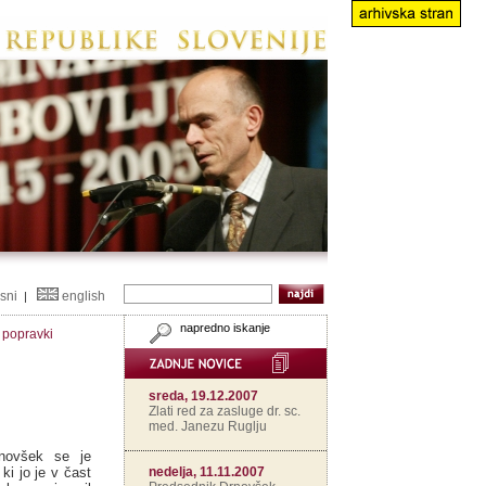
isni
english
|
napredno iskanje
n popravki
sreda, 19.12.2007
Zlati red za zasluge dr. sc.
med. Janezu Ruglju
rnovšek se je
nedelja, 11.11.2007
ki jo je v čast