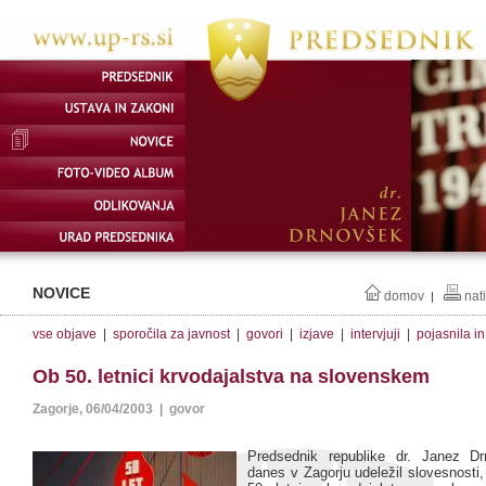
NOVICE
domov
nat
|
vse objave
|
sporočila za javnost
|
govori
|
izjave
|
intervjuji
|
pojasnila i
Ob 50. letnici krvodajalstva na slovenskem
Zagorje, 06/04/2003 | govor
Predsednik republike dr. Janez D
danes v Zagorju udeležil slovesnosti, 