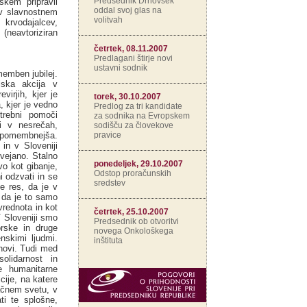
Predsednik Drnovšek
skem pripravil
oddal svoj glas na
 v slavnostnem
volitvah
rvodajalcev,
(neavtoriziran
četrtek, 08.11.2007
Predlagani štirje novi
ustavni sodnik
memben jubilej.
lska akcija v
virjih, kjer je
torek, 30.10.2007
, kjer je vedno
Predlog za tri kandidate
trebni pomoči
za sodnika na Evropskem
i v nesrečah,
sodišču za človekove
pravice
pomembnejša.
 in v Sloveniji
zvejano. Stalno
ponedeljek, 29.10.2007
vo kot gibanje,
Odstop proračunskih
i odzvati in se
sredstev
je res, da je v
 da je to samo
vrednota in kot
četrtek, 25.10.2007
V Sloveniji smo
Predsednik ob otvoritvi
orske in druge
novega Onkološkega
nskimi ljudmi.
inštituta
snovi. Tudi med
olidarnost in
ne humanitarne
cije, na katere
ačnem svetu, v
ti te splošne,