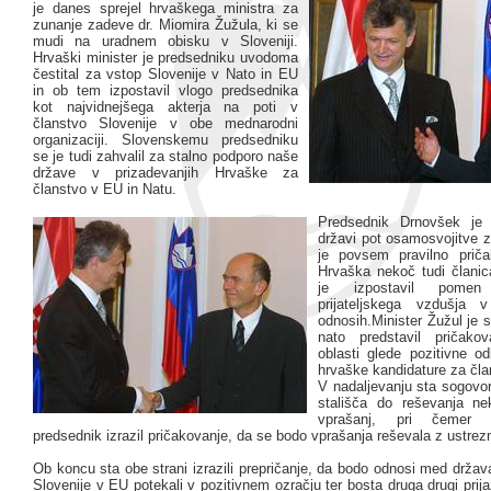
je danes sprejel hrvaškega ministra za
zunanje zadeve dr. Miomira Žužula, ki se
mudi na uradnem obisku v Sloveniji.
Hrvaški minister je predsedniku uvodoma
čestital za vstop Slovenije v Nato in EU
in ob tem izpostavil vlogo predsednika
kot najvidnejšega akterja na poti v
članstvo Slovenije v obe mednarodni
organizaciji. Slovenskemu predsedniku
se je tudi zahvalil za stalno podporo naše
države v prizadevanjih Hrvaške za
članstvo v EU in Natu.
Predsednik Drnovšek je 
državi pot osamosvojitve z
je povsem pravilno priča
Hrvaška nekoč tudi člani
je izpostavil pomen 
prijateljskega vzdušja 
odnosih.Minister Žužul je s
nato predstavil pričakov
oblasti glede pozitivne o
hrvaške kandidature za čla
V nadaljevanju sta sogovor
stališča do reševanja nek
vprašanj, pri čemer 
predsednik izrazil pričakovanje, da se bodo vprašanja reševala z ustrez
Ob koncu sta obe strani izrazili prepričanje, da bodo odnosi med drža
Slovenije v EU potekali v pozitivnem ozračju ter bosta druga drugi prija