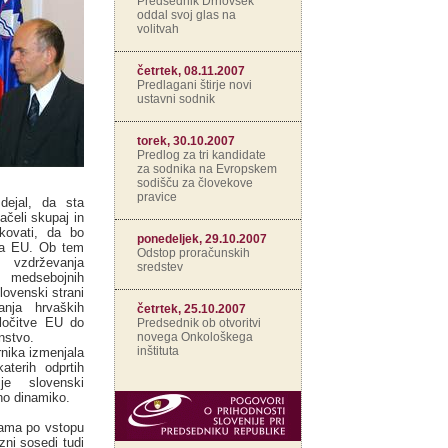
Predsednik Drnovšek
oddal svoj glas na
volitvah
četrtek, 08.11.2007
Predlagani štirje novi
ustavni sodnik
torek, 30.10.2007
Predlog za tri kandidate
za sodnika na Evropskem
sodišču za človekove
pravice
dejal, da sta
ačeli skupaj in
kovati, da bo
ponedeljek, 29.10.2007
ca EU. Ob tem
Odstop proračunskih
vzdrževanja
sredstev
v medsebojnih
lovenski strani
anja hrvaških
četrtek, 25.10.2007
dločitve EU do
Predsednik ob otvoritvi
novega Onkološkega
nstvo.
inštituta
nika izmenjala
aterih odprtih
je slovenski
no dinamiko.
vama po vstopu
zni sosedi tudi