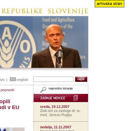
isni
english
|
napredno iskanje
n popravki
opili
udi v EU
sreda, 19.12.2007
Zlati red za zasluge dr. sc.
med. Janezu Ruglju
nedelja, 11.11.2007