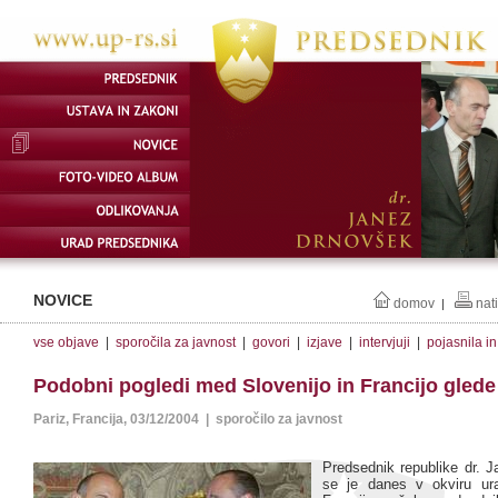
NOVICE
domov
nat
|
vse objave
|
sporočila za javnost
|
govori
|
izjave
|
intervjuji
|
pojasnila i
Podobni pogledi med Slovenijo in Francijo glede 
Pariz, Francija, 03/12/2004 | sporočilo za javnost
Predsednik republike dr. 
se je danes v okviru ur