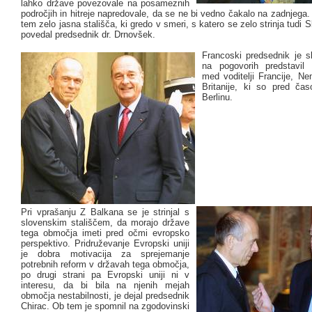
lahko države povezovale na posameznih
področjih in hitreje napredovale, da se ne bi vedno čakalo na zadnjega.
tem zelo jasna stališča, ki gredo v smeri, s katero se zelo strinja tudi S
povedal predsednik dr. Drnovšek.
Francoski predsednik je sl
na pogovorih predstavil 
med voditelji Francije, Ne
Britanije, ki so pred ča
Berlinu.
Pri vprašanju Z Balkana se je strinjal s
slovenskim stališčem, da morajo države
tega območja imeti pred očmi evropsko
perspektivo. Pridruževanje Evropski uniji
je dobra motivacija za sprejemanje
potrebnih reform v državah tega območja,
po drugi strani pa Evropski uniji ni v
interesu, da bi bila na njenih mejah
območja nestabilnosti, je dejal predsednik
Chirac. Ob tem je spomnil na zgodovinski