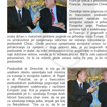
Francije srečal s predsedn
Francije, Jacquesom Chir
Osrednje teme pogovora m
in francoskim predse
predvsem nanašale na
evropske ustave in prihod
Evropske unije. Predse
govorila tudi o sodelovanj
in Francijo. V pogovorih s
imata državi v marsičem podobne poglede na prihodnjo vizijo Evrope
za učinkovitost pri sprejemanju odločitev ter notranjo konsolidacijo 
predsednik Chirac. Glede procesa sprejemanja evropske ustave so 
pričakovanja za sprejem v drugi polovici leta, je po pogovorih d
predsednik in dodal, da irsko predsedstvo sicer angažirano in kvalitetn
najti določene rešitve, vendar je to težaven proces. Bili bi zelo zadovolj
presenečeni, če bi se rešitev glede ustave našla že prej, je še m
predsednik.
Predsednik dr. Drnovšek, ki sta ga ob
uradnem obisku spremljala tudi ministra
za zunanje in evropske zadeve, dr. Rupel
in dr. Potočnik, se je s francoskim
predsednikom podrobneje pogovarjal tudi
o poglobljenem sodelovanju v razširjeni
Evropski uniji. Kot je pojasnil slovenski
predsednik pri ti.i vprašanju Evrope dveh
hitrosti francoska stran meni, da ne gre
za vprašanje trdega jedra, ampak gre bolj
za fleksibilnost. "Gre za to, da bi se