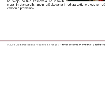
bo svojo politiko zasnovala na visokih
moralnih standardih, izpolni pričakovanja in odigra aktivno vlogo pri reš
vzhodnih problemov.
© 2005 Urad predsednika Republike Slovenije |
Pravna obvestila in avtorstvo
|
Načrt str