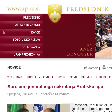
NOVICE
domov
nat
|
vse objave
|
sporočila za javnost
|
govori
|
izjave
|
intervjuji
|
pojasnila i
Sprejem generalnega sekretarja Arabske lige
Ljubljana, 01/04/2007 | sporočilo za javnost
Predsednik republike dr. 
je danes sprejel generaln