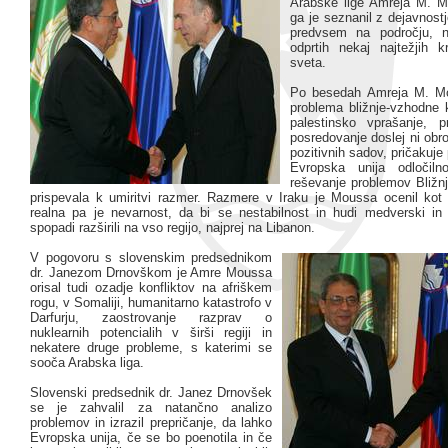
Arabske lige Amreja M. M
ga je seznanil z dejavnostj
predvsem na področju, 
odprtih nekaj najtežjih 
sveta.
Po besedah Amreja M. Mo
problema bližnje-vzhodne 
palestinsko vprašanje, p
posredovanje doslej ni obro
pozitivnih sadov, pričakuje 
Evropska unija odločiln
reševanje problemov Bližn
prispevala k umiritvi razmer. Razmere v Iraku je Moussa ocenil kot 
realna pa je nevarnost, da bi se nestabilnost in hudi medverski in
spopadi razširili na vso regijo, najprej na Libanon.
V pogovoru s slovenskim predsednikom
dr. Janezom Drnovškom je Amre Moussa
orisal tudi ozadje konfliktov na afriškem
rogu, v Somaliji, humanitarno katastrofo v
Darfurju, zaostrovanje razprav o
nuklearnih potencialih v širši regiji in
nekatere druge probleme, s katerimi se
sooča Arabska liga.
Slovenski predsednik dr. Janez Drnovšek
se je zahvalil za natančno analizo
problemov in izrazil prepričanje, da lahko
Evropska unija, če se bo poenotila in če