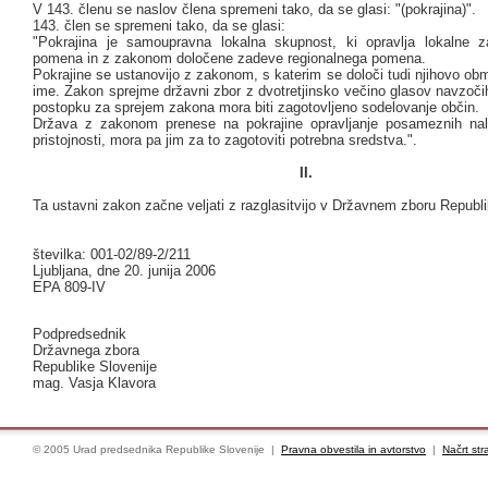
V 143. členu se naslov člena spremeni tako, da se glasi: "(pokrajina)".
143. člen se spremeni tako, da se glasi:
"Pokrajina je samoupravna lokalna skupnost, ki opravlja lokalne 
pomena in z zakonom določene zadeve regionalnega pomena.
Pokrajine se ustanovijo z zakonom, s katerim se določi tudi njihovo ob
ime. Zakon sprejme državni zbor z dvotretjinsko večino glasov navzoči
postopku za sprejem zakona mora biti zagotovljeno sodelovanje občin.
Država z zakonom prenese na pokrajine opravljanje posameznih nal
pristojnosti, mora pa jim za to zagotoviti potrebna sredstva.".
II.
Ta ustavni zakon začne veljati z razglasitvijo v Državnem zboru Republi
številka: 001-02/89-2/211
Ljubljana, dne 20. junija 2006
EPA 809-IV
Podpredsednik
Državnega zbora
Republike Slovenije
mag. Vasja Klavora
© 2005 Urad predsednika Republike Slovenije |
Pravna obvestila in avtorstvo
|
Načrt str