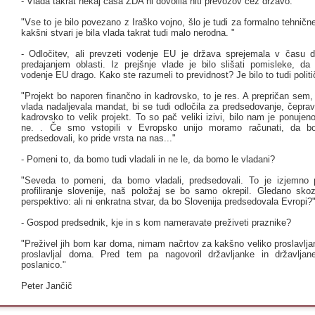
- Vlada takrat nekaj časa ZDA ni dovolila niti prevozov čez državo.
"Vse to je bilo povezano z Iraško vojno, šlo je tudi za formalno tehničn
kakšni stvari je bila vlada takrat tudi malo nerodna. "
- Odločitev, ali prevzeti vodenje EU je država sprejemala v času 
predajanjem oblasti. Iz prejšnje vlade je bilo slišati pomisleke, d
vodenje EU drago. Kako ste razumeli to previdnost? Je bilo to tudi polit
"Projekt bo naporen finančno in kadrovsko, to je res. A prepričan sem,
vlada nadaljevala mandat, bi se tudi odločila za predsedovanje, čeprav
kadrovsko to velik projekt. To so pač veliki izivi, bilo nam je ponujeno
ne. . Če smo vstopili v Evropsko unijo moramo računati, da b
predsedovali, ko pride vrsta na nas..."
- Pomeni to, da bomo tudi vladali in ne le, da bomo le vladani?
"Seveda to pomeni, da bomo vladali, predsedovali. To je izjemn
profiliranje slovenije, naš položaj se bo samo okrepil. Gledano sko
perspektivo: ali ni enkratna stvar, da bo Slovenija predsedovala Evropi?
- Gospod predsednik, kje in s kom nameravate preživeti praznike?
"Preživel jih bom kar doma, nimam načrtov za kakšno veliko proslavlja
proslavljal doma. Pred tem pa nagovoril državljanke in državljan
poslanico."
Peter Jančič