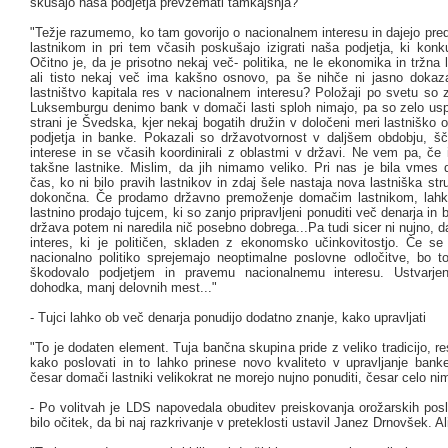
skušajo naša podjetja prevzemati tamkajšnja?
"Težje razumemo, ko tam govorijo o nacionalnem interesu in dajejo pr
lastnikom in pri tem včasih poskušajo izigrati naša podjetja, ki konku
Očitno je, da je prisotno nekaj več- politika, ne le ekonomika in tržna
ali tisto nekaj več ima kakšno osnovo, pa še nihče ni jasno doka
lastništvo kapitala res v nacionalnem interesu? Položaji po svetu so z
Luksemburgu denimo bank v domači lasti sploh nimajo, pa so zelo usp
strani je Švedska, kjer nekaj bogatih družin v določeni meri lastniško 
podjetja in banke. Pokazali so državotvornost v daljšem obdobju, ščit
interese in se včasih koordinirali z oblastmi v državi. Ne vem pa, če
takšne lastnike. Mislim, da jih nimamo veliko. Pri nas je bila vmes d
čas, ko ni bilo pravih lastnikov in zdaj šele nastaja nova lastniška stru
dokončna. Če prodamo državno premoženje domačim lastnikom, lahko 
lastnino prodajo tujcem, ki so zanjo pripravljeni ponuditi več denarja in 
država potem ni naredila nič posebno dobrega...Pa tudi sicer ni nujno, d
interes, ki je političen, skladen z ekonomsko učinkovitostjo. Če s
nacionalno politiko sprejemajo neoptimalne poslovne odločitve, bo to
škodovalo podjetjem in pravemu nacionalnemu interesu. Ustvarj
dohodka, manj delovnih mest..."
- Tujci lahko ob več denarja ponudijo dodatno znanje, kako upravljati
"To je dodaten element. Tuja bančna skupina pride z veliko tradicijo, 
kako poslovati in to lahko prinese novo kvaliteto v upravljanje banke
česar domači lastniki velikokrat ne morejo nujno ponuditi, česar celo ni
- Po volitvah je LDS napovedala obuditev preiskovanja orožarskih poslo
bilo očitek, da bi naj razkrivanje v preteklosti ustavil Janez Drnovšek. Ali