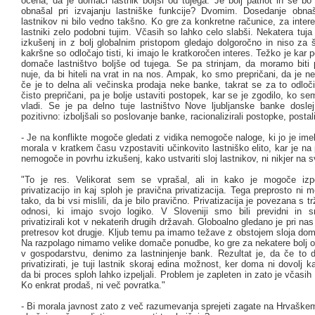
ocena, da je domači lastnik boljši od tujega. Je bolj patriot in se bo 
obnašal pri izvajanju lastniške funkcije? Dvomim. Dosedanje obna
lastnikov ni bilo vedno takšno. Ko gre za konkretne računice, za inte
lastniki zelo podobni tujim. Včasih so lahko celo slabši. Nekatera tuja
izkušenj in z bolj globalnim pristopom gledajo dolgoročno in niso za 
kakršne so odločajo tisti, ki imajo le kratkoročen interes. Težko je kar p
domače lastništvo boljše od tujega. Se pa strinjam, da moramo biti p
nuje, da bi hiteli na vrat in na nos. Ampak, ko smo prepričani, da je ne
če je to delna ali večinska prodaja neke banke, takrat se za to odlo
čisto prepričani, pa je bolje ustaviti postopek, kar se je zgodilo, ko s
vladi. Se je pa delno tuje lastništvo Nove ljubljanske banke dosle
pozitivno: izboljšali so poslovanje banke, racionalizirali postopke, postal
- Je na konflikte mogoče gledati z vidika nemogoče naloge, ki jo je imel
morala v kratkem času vzpostaviti učinkovito lastniško elito, kar je na
nemogoče in povrhu izkušenj, kako ustvariti sloj lastnikov, ni nikjer na s
"To je res. Velikorat sem se vprašal, ali in kako je mogoče izpe
privatizacijo in kaj sploh je pravična privatizacija. Tega preprosto ni m
tako, da bi vsi mislili, da je bilo pravično. Privatizacija je povezana s tr
odnosi, ki imajo svojo logiko. V Sloveniji smo bili previdni in 
privatizirali kot v nekaterih drugih državah. Globoalno gledano je pri nas
pretresov kot drugje. Kljub temu pa imamo težave z obstojem sloja dom
Na razpolago nimamo velike domače ponudbe, ko gre za nekatere bolj ob
v gospodarstvu, denimo za lastninjenje bank. Rezultat je, da če to 
privatizirati, je tuji lastnik skoraj edina možnost, ker doma ni dovolj k
da bi proces sploh lahko izpeljali. Problem je zapleten in zato je včasih 
Ko enkrat prodaš, ni več povratka."
- Bi morala javnost zato z več razumevanja sprejeti zagate na Hrvaškem 