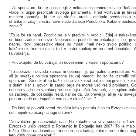
- Za sporazum, ki ste ga dosegli z nekdanjim premierom Ivico Račano
vlade ni uspel prepričati svojega parlamenta. Pred volitvami je hrvaš
mejnem območju, ki ste ga skušali urediti, aretirala predsednika zd
stranke in zdaj ministra nove vlade Janeza Podobnika. Kakšne posledic
zaplet?
"To je že za nami. Zgodilo se je v predvolilni vročici. Zdaj je nekakšno 
se bodo začele na novo. Neposrednih posledic ne pričakujem, bolj je v
naprej. Novi predsednik vlade bo moral imeti neko svojo politiko, 
kakšnih ekstremnih razlik tudi v lastni koaliciji ne bo smel dopuščati, č
ta vprašnja."
- Pričakujete, da bo vztrajal pri doseženem v vašem sporazumu?
"Ta sporazum seveda za nas ni optimum, je pa realno uravnotežen. Vpr
ali je hrvaška politika sposobna še kaj narediti, ko so že izstrelili to
sporazum. Še enkrat se kaže, da je velikokrat bolje manj govoriti, ker 
s tistim, kar si govoril in zaradi tega ne moreš več rešiti problema. G
nobena vlada teh vprašanj ne bo mogla rešiti čez noč, z magično palic
da začnejo, da poskušijo rešiti, kar se da. Da preverija, ali je kaj nov
prostor glede na drugačne evropske okoliščine..."
- Do kdaj bi po vaši oceni Hrvaška lahko postala članica Evropske unij
del mejnih vprašanj na jugu države?
"Nehvaležno je napovedati dan. Na začetku so si v sosednji državi ž
Evropsko unijo vstopili z Romunijo in Bolgarijo leta 2007. To je malo
težko. Glede na dosednaje trende in po izkušnji, kako smo se drugi pogaj
leto 2009 dober dosežek."