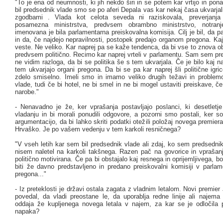
"To je ena od neumnosti, ki jih nekdo širi in se potem kar vrtijo in pon
bil predsednik vlade smo se po aferi Depala vas kar nekaj časa ukvarjal
zgodbami . Vlada kot celota seveda ni raziskovala, preverjanja 
posamezna ministrstva, predvsem obrambno ministrstvo, notranje
imenovana je bila parlamentarna preiskovalna komisija. Cilj je bil, da p
in da, če najdejo nepravilnosti, postopek predajo organom pregona. Kaj j
veste. Ne veliko. Kar naprej pa se kaže tendenca, da bi vse to znova ob
predvsem politično. Recimo kar naprej vrteli v parlamentu. Sam sem pred
ne vidim razloga, da bi se politika še s tem ukvarjala. Če je bilo kaj n
tem ukvarjajo organi pregona. Da bi se pa kar naprej šli politične igri
zdelo smiselno. Imeli smo in imamo veliko drugih težavi in problem
vlade, tudi če bi hotel, ne bi smel in ne bi mogel ustaviti preiskave, če 
narobe."
- Nenavadno je že, ker vprašanja postavljajo poslanci, ki desetletje 
vladanju in bi morali ponudili odgovore, a pozorni smo postali, ker so
argumentacijo, da bi lahko skriti podatki otežili položaj novega premier
Hrvaško. Je po vašem vedenju v tem karkoli resničnega?
"V vseh letih kar sem bil predsednik vlade ali zdaj, ko sem predsednik
nisem naletel na karkoli takšnega. Razen pač na govorice in vprašanj
politično motivirana. Če pa bi obstajalo kaj resnega in oprijemljivega, bo
biti že davno predstavljeno in predano preiskovalni komisiji v parla
pregona..."
- Iz preteklosti je državi ostala zagata z vladnim letalom. Novi premier
povedal, da vladi preostane le, da uporablja redne linije ali najema 
oddaja že kupljenega novega letala v najem, za kar se je odločila p
napaka?