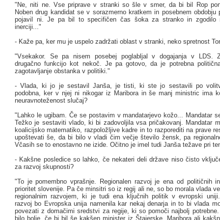
"Ne, niti ne. Vse priprave v stranki so šle v smer, da bi bil Rop pon
Noben drug kandidat se v sorazmerno kratkem in posebnem obdobju po
pojavil ni. Je pa bil to specifičen čas šoka za stranko in zgodilo
inerciji..."
- Kaže pa, ker mu je uspelo zadržati oblast v stranki, neko spretnost T
"Vsekakor. Se pa nisem posebej poglabljal v dogajanja v LDS. Z
drugačno funkcijo kot nekoč. Je pa gotovo, da je potrebna političn
zagotavljanje obstanka v politiki."
- Vlada, ki jo je sestavil Janša, je tisti, ki ste jo sestavili po voli
podobna, ker v njej ni nikogar iz Maribora in še manj ministric ima k
neuravnoteženost slučaj?
"Lahko le ugibam. Če se postavim v mandatarjevo kožo... Mandatar se
Težko je sestaviti vlado, ki bi zadovoljila vsa pričakovanj. Mandatar 
koalicijsko matematiko, razpoložljive kadre in to razporediti na prave res
upoštevati še, da bi bilo v vladi čim večje število žensk, pa regionaln
Včasih se to enostavno ne izide. Očitno je imel tudi Janša težave pri te
- Kakšne posledice so lahko, če nekateri deli države niso čisto vključ
za razvoj skupnosti?
"To je pomembno vprašnje. Regionalen razvoj je ena od političnih i
prioritet slovenije. Pa če minsitri so iz regij ali ne, so bo morala vlada ve
regionalnim razvojem, ki je tudi ena ključnih politik v evropski uniji
razvoj bo Evropska unija namenila kar nekaj denarja in to bi vlada mora
povezati z domačimi sredstvi za regije, ki so pomoči najbolj potrebne.
bilo bolje, če bi bil še kakšen minister iz Štajerske, Maribora ali kakšn