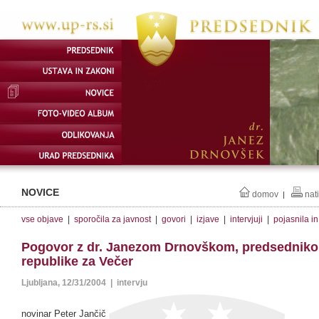
NOVICE
domov
nat
|
vse objave
|
sporočila za javnost
|
govori
|
izjave
|
intervjuji
|
pojasnila i
Pogovor z dr. Janezom Drnovškom, predsednik
republike za Večer
Ljubljana, 12/31/2004 | intervju
novinar Peter Jančič