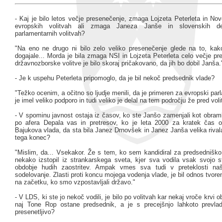
- Kaj je bilo letos večje presenečenje, zmaga Lojzeta Peterleta in No
evropskih volitvah ali zmaga Janeza Janše in slovenskih d
parlamentarnih volitvah?
"Na eno ne drugo ni bilo zelo veliko presenečenje glede na to, kak
dogajale... Morda je bila zmaga NSI in Lojzeta Peterleta celo večje p
državnozborske volitve je bilo skoraj pričakovano, da jih bo dobil Janša.
- Je k uspehu Peterleta pripomoglo, da je bil nekoč predsednik vlade?
"Težko ocenim, a očitno so ljudje menili, da je primeren za evropski par
je imel veliko podporo in tudi veliko je delal na tem področju že pred voli
- V spominu javnost ostaja iz časov, ko ste Janšo zamenjali kot obram
po afera Depala vas in pretresov, ko je leta 2000 za kratek čas o
Bajukova vlada, da sta bila Janez Drnovšek in Janez Janša velika rival
tega konec?
"Mislim, da... Vsekakor. Že s tem, ko sem kandidiral za predsedniško
nekako izstopil iz strankarskega sveta, kjer sva vodila vsak svojo st
obdobje hudih zaostritev. Ampak vmes sva tudi v preteklosti naš
sodelovanje. Zlasti proti koncu mojega vodenja vlade, je bil odnos tvor
na začetku, ko smo vzpostavljali državo."
- V LDS, ki ste jo nekoč vodili, je bilo po volitvah kar nekaj vroče krvi o
naj Tone Rop ostane predsednik, a je s precejšnjo lahkoto prevlad
presenetljivo?