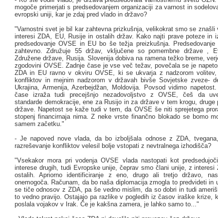
mogoče primerjati s predsedovanjem organizaciji za varnost in sodelov
evropski uniji, kar je zdaj pred vlado in državo?
"Varnostni svet je bil kar zahtevna prizkušnja, velikokrat smo se znašl
interesi ZDA, EU, Rusije in ostalih držav. Kako najti prave poteze in
predsedovanje OVSE in EU bo še težja preizkušnja. Predsedovanje
zahtevno. Združuje 55 držav, vključene so pomembne države , Ev
Združene države, Rusija. Slovenija dobiva na ramena težko breme, verj
zgodovini OVSE. Zadnje čase je vse več težav, povečala se je napeto
ZDA in EU ravno v okviru OVSE, ki se ukvarja z nadzorom volitev,
konfliktov in mejnim nadzorom v državah bivše Sovjetske zveze- d
Ukrajina, Armenija, Azerbejdžan, Moldovija. Povsod vidimo napetost.
čase izraža tudi precejšnjo nezadovoljstvo z OVSE, češ da uvel
standarde demokracije, ene za Rusijo in za države v tem krogu, druge
države. Napetost se kaže tudi v tem, da OVSE še niti sprejetega pror
stopenj financirnaja nima. Z neke vrste finančno blokado se bomo mor
samem začetku."
- Je napoved nove vlada, da bo izboljšala odnose z ZDA, tvegana,
razreševanje konfliktov velesil bolje vstopati z nevtralnega izhodišča?
"Vsekakor mora pri vodenja OVSE vlada nastopati kot predsedujoči 
interese drugih, tudi Evropske unije, čeprav smo člani unije, z interesi
ostalih. Apriorno identificiranje z eno, drugo ali tretjo državo, na
onemogoča. Računam, da bo naša diplomacija zmogla to predvideti in u
se tiče odnosov z ZDA, pa še vedno mislim, da so dobri in tudi ameriš
to vedno pravijo. Ostajajo pa razlike v pogledih iz časov iraške krize, k
poslala vojakov v Irak. Če je kakšna zamera, je lahko samo to..."