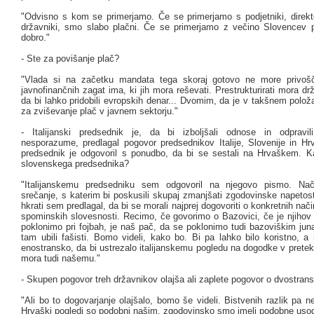
"Odvisno s kom se primerjamo. Če se primerjamo s podjetniki, direktor
državniki, smo slabo plačni. Če se primerjamo z večino Slovencev
dobro."
- Ste za povišanje plač?
"Vlada si na začetku mandata tega skoraj gotovo ne more privošči
javnofinančnih zagat ima, ki jih mora reševati. Prestrukturirati mora dr
da bi lahko pridobili evropskih denar... Dvomim, da je v takšnem polož
za zviševanje plač v javnem sektorju."
- Italijanski predsednik je, da bi izboljšali odnose in odpravil
nesporazume, predlagal pogovor predsednikov Italije, Slovenije in Hr
predsednik je odgovoril s ponudbo, da bi se sestali na Hrvaškem. 
slovenskega predsednika?
"Italijanskemu predsedniku sem odgovoril na njegovo pismo. N
srečanje, s katerim bi poskusili skupaj zmanjšati zgodovinske napetos
hkrati sem predlagal, da bi se morali najprej dogovoriti o konkretnih nači
spominskih slovesnosti. Recimo, če govorimo o Bazovici, če je njihov 
poklonimo pri fojbah, je naš pač, da se poklonimo tudi bazoviškim jun
tam ubili fašisti. Bomo videli, kako bo. Bi pa lahko bilo koristno, a
enostransko, da bi ustrezalo italijanskemu pogledu na dogodke v pretekl
mora tudi našemu."
- Skupen pogovor treh državnikov olajša ali zaplete pogovor o dvostran
"Ali bo to dogovarjanje olajšalo, bomo še videli. Bistvenih razlik pa ne
Hrvaški pogledi so podobni našim, zgodovinsko smo imeli podobne usod