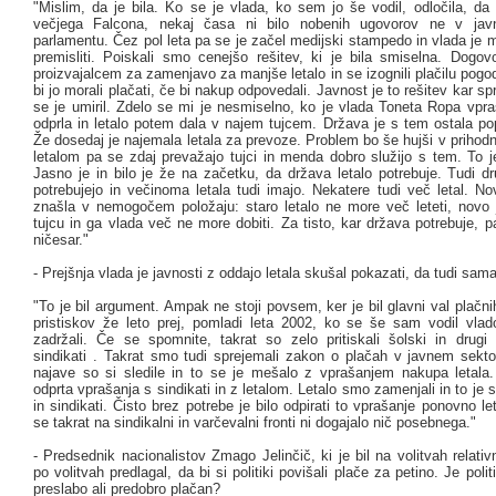
"Mislim, da je bila. Ko se je vlada, ko sem jo še vodil, odločila, da
večjega Falcona, nekaj časa ni bilo nobenih ugovorov ne v jav
parlamentu. Čez pol leta pa se je začel medijski stampedo in vlada je
premisliti. Poiskali smo cenejšo rešitev, ki je bila smiselna. Dogov
proizvajalcem za zamenjavo za manjše letalo in se izognili plačilu pogo
bi jo morali plačati, če bi nakup odpovedali. Javnost je to rešitev kar sp
se je umiril. Zdelo se mi je nesmiselno, ko je vlada Toneta Ropa vpr
odprla in letalo potem dala v najem tujcem. Država je s tem ostala p
Že dosedaj je najemala letala za prevoze. Problem bo še hujši v prihod
letalom pa se zdaj prevažajo tujci in menda dobro služijo s tem. To j
Jasno je in bilo je že na začetku, da država letalo potrebuje. Tudi d
potrebujejo in večinoma letala tudi imajo. Nekatere tudi več letal. N
znašla v nemogočem položaju: staro letalo ne more več leteti, novo 
tujcu in ga vlada več ne more dobiti. Za tisto, kar država potrebuje,
ničesar."
- Prejšnja vlada je javnosti z oddajo letala skušal pokazati, da tudi sam
"To je bil argument. Ampak ne stoji povsem, ker je bil glavni val plačnih
pristiskov že leto prej, pomladi leta 2002, ko se še sam vodil vl
zadržali. Če se spomnite, takrat so zelo pritiskali šolski in drugi
sindikati . Takrat smo tudi sprejemali zakon o plačah v javnem sekto
najave so si sledile in to se je mešalo z vprašanjem nakupa letala.
odprta vprašanja s sindikati in z letalom. Letalo smo zamenjali in to je s
in sindikati. Čisto brez potrebe je bilo odpirati to vprašanje ponovno le
se takrat na sindikalni in varčevalni fronti ni dogajalo nič posebnega."
- Predsednik nacionalistov Zmago Jelinčič, ki je bil na volitvah relati
po volitvah predlagal, da bi si politiki povišali plače za petino. Je poli
preslabo ali predobro plačan?