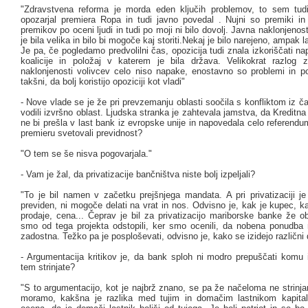
"Zdravstvena reforma je morda eden ključih problemov, to sem tud
opozarjal premiera Ropa in tudi javno povedal . Nujni so premiki in
premikov po oceni ljudi in tudi po moji ni bilo dovolj. Javna naklonje
je bila velika in bilo bi mogoče kaj storiti.Nekaj je bilo narejeno, ampak l
Je pa, če pogledamo predvolilni čas, opozicija tudi znala izkoriščati n
koalicije in položaj v katerem je bila država. Velikokrat razlog
naklonjenosti volivcev celo niso napake, enostavno so problemi in po
takšni, da bolj koristijo opoziciji kot vladi"
- Nove vlade se je že pri prevzemanju oblasti soočila s konfliktom iz č
vodili izvršno oblast. Ljudska stranka je zahtevala jamstva, da Kreditn
ne bi prešla v last bank iz evropske unije in napovedala celo referen
premieru svetovali previdnost?
"O tem se še nisva pogovarjala."
- Vam je žal, da privatizacije bančništva niste bolj izpeljali?
"To je bil namen v začetku prejšnjega mandata. A pri privatizaciji je 
previden, ni mogoče delati na vrat in nos. Odvisno je, kak je kupec, k
prodaje, cena... Čeprav je bil za privatizacijo mariborske banke že ob
smo od tega projekta odstopili, ker smo ocenili, da nobena ponudba n
zadostna. Težko pa je posploševati, odvisno je, kako se izidejo različni d
- Argumentacija kritikov je, da bank sploh ni modro prepuščati komu i
tem strinjate?
"S to argumentacijo, kot je najbrž znano, se pa že načeloma ne strinj
moramo, kakšna je razlika med tujim in domačim lastnikom kapita