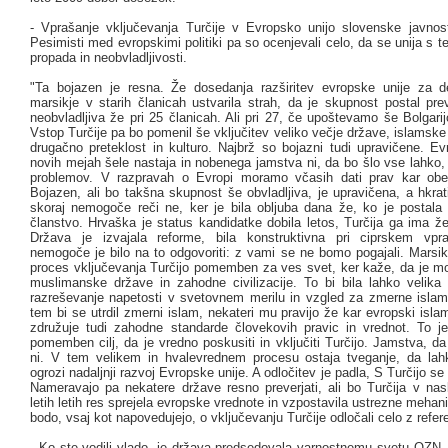
- Vprašanje vključevanja Turčije v Evropsko unijo slovenske javnosti
Pesimisti med evropskimi politiki pa so ocenjevali celo, da se unija s t
propada in neobvladljivosti.
"Ta bojazen je resna. Že dosedanja razširitev evropske unije za d
marsikje v starih članicah ustvarila strah, da je skupnost postal pre
neobvladljiva že pri 25 članicah. Ali pri 27, če upoštevamo še Bolgari
Vstop Turčije pa bo pomenil še vključitev veliko večje države, islamske
drugačno preteklost in kulturo. Najbrž so bojazni tudi upravičene. Ev
novih mejah šele nastaja in nobenega jamstva ni, da bo šlo vse lahko,
problemov. V razpravah o Evropi moramo včasih dati prav kar ob
Bojazen, ali bo takšna skupnost še obvladljiva, je upravičena, a hkrati 
skoraj nemogoče reči ne, ker je bila obljuba dana že, ko je postala
članstvo. Hrvaška je status kandidatke dobila letos, Turčija ga ima ž
Država je izvajala reforme, bila konstruktivna pri ciprskem vpra
nemogoče je bilo na to odgovoriti: z vami se ne bomo pogajali. Marsik
proces vključevanja Turčijo pomemben za ves svet, ker kaže, da je m
muslimanske države in zahodne civilizacije. To bi bila lahko velik
razreševanje napetosti v svetovnem merilu in vzgled za zmerne isla
tem bi se utrdil zmerni islam, nekateri mu pravijo že kar evropski isla
združuje tudi zahodne standarde človekovih pravic in vrednot. To je
pomemben cilj, da je vredno poskusiti in vključiti Turčijo. Jamstva, d
ni. V tem velikem in hvalevrednem procesu ostaja tveganje, da la
ogrozi nadaljnji razvoj Evropske unije. A odločitev je padla, S Turčijo se
Nameravajo pa nekatere države resno preverjati, ali bo Turčija v nasl
letih letih res sprejela evropske vrednote in vzpostavila ustrezne meh
bodo, vsaj kot napovedujejo, o vključevanju Turčije odločali celo z ref
- Ko ste vodili vlado, je država predsedovala varnostnemu svetu OZN. 