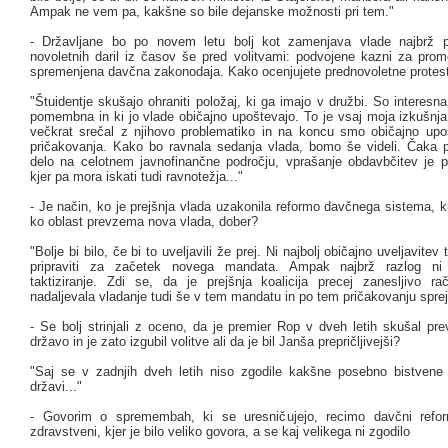
Ampak ne vem pa, kakšne so bile dejanske možnosti pri tem."
- Državljane bo po novem letu bolj kot zamenjava vlade najbrž pr
novoletnih daril iz časov še pred volitvami: podvojene kazni za prom
spremenjena davčna zakonodaja. Kako ocenjujete prednovoletne protes
"Štuidentje skušajo ohraniti položaj, ki ga imajo v družbi. So interesna
pomembna in ki jo vlade običajno upoštevajo. To je vsaj moja izkušn
večkrat srečal z njihovo problematiko in na koncu smo običajno upoš
pričakovanja. Kako bo ravnala sedanja vlada, bomo še videli. Čaka 
delo na celotnem javnofinančne področju, vprašanje obdavbčitev je
kjer pa mora iskati tudi ravnotežja..."
- Je način, ko je prejšnja vlada uzakonila reformo davčnega sistema, ki
ko oblast prevzema nova vlada, dober?
"Bolje bi bilo, če bi to uveljavili že prej. Ni najbolj običajno uveljavite
pripraviti za začetek novega mandata. Ampak najbrž razlog ni b
taktiziranje. Zdi se, da je prejšnja koalicija precej zanesljivo r
nadaljevala vladanje tudi še v tem mandatu in po tem pričakovanju spreje
- Se bolj strinjali z oceno, da je premier Rop v dveh letih skušal pr
državo in je zato izgubil volitve ali da je bil Janša prepričljivejši?
"Saj se v zadnjih dveh letih niso zgodile kakšne posebno bistven
državi..."
- Govorim o spremembah, ki se uresničujejo, recimo davčni refor
zdravstveni, kjer je bilo veliko govora, a se kaj velikega ni zgodilo