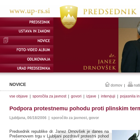
NOVICE
domov
nat
|
vse objave
|
sporočila za javnost
|
govori
|
izjave
|
intervjuji
|
pojasnila i
Podpora protestnemu pohodu proti plinskim ter
Ljubljana, 06/18/2006 | sporočilo za javnost, govor
Predsednik republike dr. Janez Drnovšek je danes na
Prešernovem trgu v Ljubljani pozdravil protestni pohod