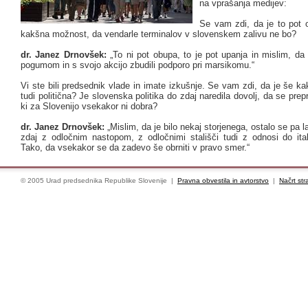
na vprašanja medijev:
Se vam zdi, da je to pot o
kakšna možnost, da vendarle terminalov v slovenskem zalivu ne bo?
dr. Janez Drnovšek:
„To ni pot obupa, to je pot upanja in mislim, d
pogumom in s svojo akcijo zbudili podporo pri marsikomu.“
Vi ste bili predsednik vlade in imate izkušnje. Se vam zdi, da je še 
tudi politična? Je slovenska politika do zdaj naredila dovolj, da se prepr
ki za Slovenijo vsekakor ni dobra?
dr. Janez Drnovšek:
„Mislim, da je bilo nekaj storjenega, ostalo se pa l
zdaj z odločnim nastopom, z odločnimi stališči tudi z odnosi do ital
Tako, da vsekakor se da zadevo še obrniti v pravo smer.“
© 2005 Urad predsednika Republike Slovenije |
Pravna obvestila in avtorstvo
|
Načrt str