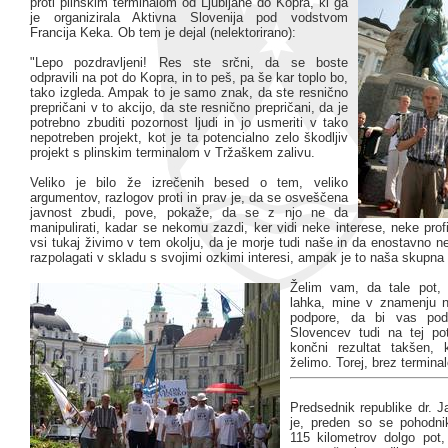
proti plinskim terminalom od Ljubljane do Kopra, ki ga
je organizirala Aktivna Slovenija pod vodstvom
Francija Keka. Ob tem je dejal (nelektorirano):
"Lepo pozdravljeni! Res ste srčni, da se boste
odpravili na pot do Kopra, in to peš, pa še kar toplo bo,
tako izgleda. Ampak to je samo znak, da ste resnično
prepričani v to akcijo, da ste resnično prepričani, da je
potrebno zbuditi pozornost ljudi in jo usmeriti v tako
nepotreben projekt, kot je ta potencialno zelo škodljiv
projekt s plinskim terminalom v Tržaškem zalivu.
Veliko je bilo že izrečenih besed o tem, veliko
argumentov, razlogov proti in prav je, da se osveščena
javnost zbudi, pove, pokaže, da se z njo ne da
manipulirati, kadar se nekomu zazdi, ker vidi neke interese, neke pro
vsi tukaj živimo v tem okolju, da je morje tudi naše in da enostavno 
razpolagati v skladu s svojimi ozkimi interesi, ampak je to naša skupna 
Želim vam, da tale pot,
lahka, mine v znamenju n
podpore, da bi vas pod
Slovencev tudi na tej pot
končni rezultat takšen, 
želimo. Torej, brez terminal
Predsednik republike dr. 
je, preden so se pohodnik
115 kilometrov dolgo pot, 