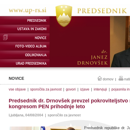
NOVICE
domov
nat
|
vse objave
|
sporočila za javnost
|
govori
|
izjave
|
intervjuji
|
pojasnila i
Predsednik dr. Drnovšek prevzel pokroviteljstvo
kongresom PEN prihodnje leto
Ljubljana, 04/08/2004 | sporočilo za javnost
Predsednik republike dr. 