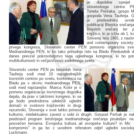
je dopoldne sprejel 
slovenskega centra P
Toneta Peršaka, gospo M
gospoda Vena Tauferja. 
je predsedniku uvod
publikaciji Blejska srečanja
Blejskih srečanj ter 
knjižico, ki je izšla ob 1.
Sloveniji leta 1965, z nasl
and contemporary society.
prvega kongresa, Slovenski center PEN ponovno organizira sve
Mednarodnega PEN, ki bo tako prihodnje leto na Bledu Predsednik d
danes prevzel pokroviteljstvo tega uglednega kongresa, ki bo po
multikulturnosti in večjezičnosti sodobnega sveta.
Slovenski center PEN po besedah Vena
Tauferja sodi med 10 najuglednejših
tovrstnih centrov po svetu, konferenca na
Bledu pa v okviru mednarodnega PEN,
sodi med najstarejše. Manca Košir je o
pomenu organizacije tovrstnega dogodka
dejala, da prav s takšnimi kongresi, ki se
ga bodo predvidoma udeležili ugledni
domači in svetovni književniki in drugi
razumniki, Slovenija v svet lahko prinese
kulturno, intelektualno zavest o sebi in drugih. Gospod Peršak je na
predstavil program letošnjega mednarodnega srečanja pisateljev n
posvečen temama: Evropska kultura ali evropske kulture? in Mir: 
kompromis" in ga bo z uvodnim referatom odprl ugledni sociol
Luckmann.