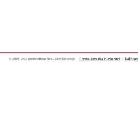
© 2005 Urad predsednika Republike Slovenije |
Pravna obvestila in avtorstvo
|
Načrt str