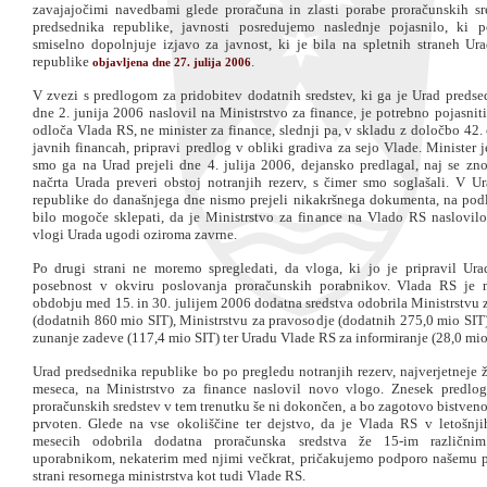
zavajajočimi navedbami glede proračuna in zlasti porabe proračunskih s
predsednika republike, javnosti posredujemo naslednje pojasnilo, ki p
smiselno dopolnjuje izjavo za javnost, ki je bila na spletnih straneh Ur
republike
.
objavljena dne 27. julija 2006
V zvezi s predlogom za pridobitev dodatnih sredstev, ki ga je Urad predse
dne 2. junija 2006 naslovil na Ministrstvo za finance, je potrebno pojasnit
odloča Vlada RS, ne minister za finance, slednji pa, v skladu z določbo 42
javnih financah, pripravi predlog v obliki gradiva za sejo Vlade. Minister 
smo ga na Urad prejeli dne 4. julija 2006, dejansko predlagal, naj se zno
načrta Urada preveri obstoj notranjih rezerv, s čimer smo soglašali. V U
republike do današnjega dne nismo prejeli nikakršnega dokumenta, na podl
bilo mogoče sklepati, da je Ministrstvo za finance na Vlado RS naslovilo
vlogi Urada ugodi oziroma zavrne.
Po drugi strani ne moremo spregledati, da vloga, ki jo je pripravil Ura
posebnost v okviru poslovanja proračunskih porabnikov. Vlada RS je 
obdobju med 15. in 30. julijem 2006 dodatna sredstva odobrila Ministrstvu 
(dodatnih 860 mio SIT), Ministrstvu za pravosodje (dodatnih 275,0 mio SIT)
zunanje zadeve (117,4 mio SIT) ter Uradu Vlade RS za informiranje (28,0 mio
Urad predsednika republike bo po pregledu notranjih rezerv, najverjetneje 
meseca, na Ministrstvo za finance naslovil novo vlogo. Znesek predlog
proračunskih sredstev v tem trenutku še ni dokončen, a bo zagotovo bistveno n
prvoten. Glede na vse okoliščine ter dejstvo, da je Vlada RS v letošnj
mesecih odobrila dodatna proračunska sredstva že 15-im različnim
uporabnikom, nekaterim med njimi večkrat, pričakujemo podporo našemu p
strani resornega ministrstva kot tudi Vlade RS.