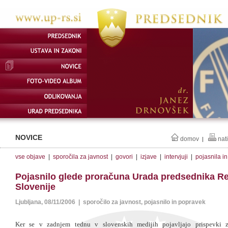
NOVICE
domov
nat
|
vse objave
|
sporočila za javnost
|
govori
|
izjave
|
intervjuji
|
pojasnila i
Pojasnilo glede proračuna Urada predsednika R
Slovenije
Ljubljana, 08/11/2006 | sporočilo za javnost, pojasnilo in popravek
Ker se v zadnjem tednu v slovenskih medijih pojavljajo prispevki 