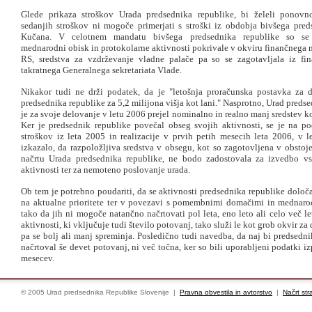
Glede prikaza stroškov Urada predsednika republike, bi želeli ponovno
sedanjih stroškov ni mogoče primerjati s stroški iz obdobja bivšega pre
Kučana. V celotnem mandatu bivšega predsednika republike so se 
mednarodni obisk in protokolarne aktivnosti pokrivale v okviru finančnega 
RS, sredstva za vzdrževanje vladne palače pa so se zagotavljala iz fi
takratnega Generalnega sekretariata Vlade.
Nikakor tudi ne drži podatek, da je "letošnja proračunska postavka za 
predsednika republike za 5,2 milijona višja kot lani." Nasprotno, Urad preds
je za svoje delovanje v letu 2006 prejel nominalno in realno manj sredstev ko
Ker je predsednik republike povečal obseg svojih aktivnosti, se je na po
stroškov iz leta 2005 in realizacije v prvih petih mesecih leta 2006, v l
izkazalo, da razpoložljiva sredstva v obsegu, kot so zagotovljena v obsto
načrtu Urada predsednika republike, ne bodo zadostovala za izvedbo vs
aktivnosti ter za nemoteno poslovanje urada.
Ob tem je potrebno poudariti, da se aktivnosti predsednika republike določa
na aktualne prioritete ter v povezavi s pomembnimi domačimi in mednar
tako da jih ni mogoče natančno načrtovati pol leta, eno leto ali celo več le
aktivnosti, ki vključuje tudi število potovanj, tako služi le kot grob okvir za
pa se bolj ali manj spreminja. Posledično tudi navedba, da naj bi predsedn
načrtoval še devet potovanj, ni več točna, ker so bili uporabljeni podatki iz
mesecev.
© 2005 Urad predsednika Republike Slovenije |
Pravna obvestila in avtorstvo
|
Načrt str