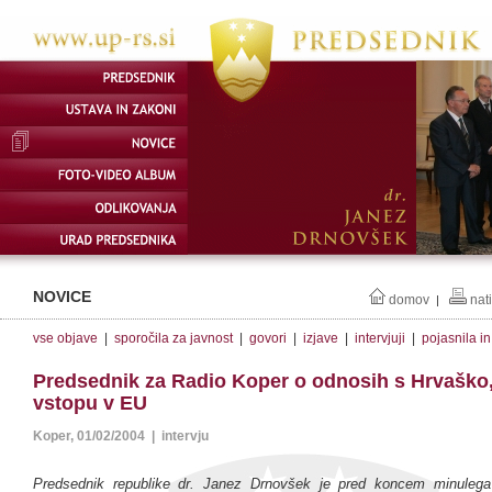
NOVICE
domov
nat
|
vse objave
|
sporočila za javnost
|
govori
|
izjave
|
intervjuji
|
pojasnila i
Predsednik za Radio Koper o odnosih s Hrvaško, I
vstopu v EU
Koper, 01/02/2004 | intervju
Predsednik republike dr. Janez Drnovšek je pred koncem minulega 