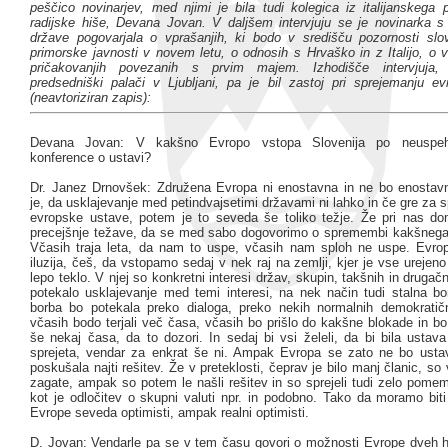
peščico novinarjev, med njimi je bila tudi kolegica iz italijanskega
radijske hiše, Devana Jovan. V daljšem intervjuju se je novinarka 
države pogovarjala o vprašanjih, ki bodo v središču pozornosti slo
primorske javnosti v novem letu, o odnosih s Hrvaško in z Italijo, o 
pričakovanjih povezanih s prvim majem. Izhodišče intervjuja
predsedniški palači v Ljubljani, pa je bil zastoj pri sprejemanju e
(neavtoriziran zapis):
Devana Jovan: V kakšno Evropo vstopa Slovenija po neuspe
konference o ustavi?
Dr. Janez Drnovšek: Združena Evropa ni enostavna in ne bo enostav
je, da usklajevanje med petindvajsetimi državami ni lahko in če gre za
evropske ustave, potem je to seveda še toliko težje. Že pri nas 
precejšnje težave, da se med sabo dogovorimo o spremembi kakšnega
Včasih traja leta, da nam to uspe, včasih nam sploh ne uspe. Evro
iluzija, češ, da vstopamo sedaj v nek raj na zemlji, kjer je vse urejeno
lepo teklo. V njej so konkretni interesi držav, skupin, takšnih in drugačn
potekalo usklajevanje med temi interesi, na nek način tudi stalna b
borba bo potekala preko dialoga, preko nekih normalnih demokratič
včasih bodo terjali več časa, včasih bo prišlo do kakšne blokade in b
še nekaj časa, da to dozori. In sedaj bi vsi želeli, da bi bila ustav
sprejeta, vendar za enkrat še ni. Ampak Evropa se zato ne bo ustav
poskušala najti rešitev. Že v preteklosti, čeprav je bilo manj članic, so 
zagate, ampak so potem le našli rešitev in so sprejeli tudi zelo pome
kot je odločitev o skupni valuti npr. in podobno. Tako da moramo biti
Evrope seveda optimisti, ampak realni optimisti.
D. Jovan: Vendarle pa se v tem času govori o možnosti Evrope dveh hit