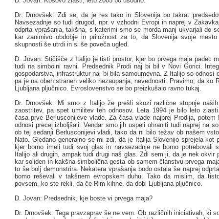
D. Jovan: Kosovo zlasti, leto 2005 bo usodno.
Dr. Drnovšek: Zdi se, da je res tako in Slovenija bo takrat predsed
Navsezadnje so tudi drugod, npr. v vzhodni Evropi in naprej v Zakavka
odprta vprašanja, takšna, s katerimi smo se morda manj ukvarjali do s
kar zanimivo obdobje in priložnost za to, da Slovenija svoje mest
skupnosti še utrdi in si še poveča ugled.
D. Jovan: Stičišče z Italijo je tisti prostor, kjer bo prvega maja padec m
tudi na simbolni ravni. Predsednik Prodi naj bi bil v Novi Gorici. Integ
gospodarstva, infrastruktur naj bi bila samoumevna. Z Italijo so odnosi 
pa je na obeh straneh veliko nezaupanja, nevednosti. Pravimo, da ko R
Ljubljana pljučnico. Evroslovenstvo se bo preizkušalo ravno tukaj.
Dr. Drnovšek: Mi smo z Italijo že prešli skozi različne stopnje naših
zaostritev, pa spet umilitev teh odnosov. Leta 1994 je bilo leto zlasti
časa prve Berlusconijeve vlade. Za časa vlade najprej Prodija, potem
odnosi precej izboljšali. Vendar smo jih uspeli ohraniti tudi naprej na sol
ob tej sedanji Berlusconijevi vladi, tako da ni bilo težav ob našem vst
Nato. Gledano generalno se mi zdi, da je Italija Slovenijo sprejela kot 
kjer bomo imeli tudi svoj glas in navsezadnje ne bomo potrebovali
Italijo ali drugih, ampak tudi drugi naš glas. Zdi sem ji, da je nek okvir 
kar soliden in kakšna simbolična gesta ob samem članstvu prvega maj
to še bolj demonstrira. Nekatera vprašanja bodo ostala še naprej odprt
bomo reševali v takšnem evropskem duhu. Tako da mislim, da tisto
povsem, ko ste rekli, da če Rim kihne, da dobi Ljubljana pljučnico.
D. Jovan: Predsednik, kje boste vi prvega maja?
Dr. Drnovšek: Tega pravzaprav še ne vem. Ob različnih iniciativah, ki so 