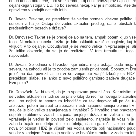
ne do konca dorečene, tudi še izbiramo, kaj bi bil pravzaprav najboljši n
dejanskega vstopa v EU. To bo seveda nekaj, kar je simbolično. Vse del
opravljeno v zadnjih desetih letih.
D. Jovan: Pravimo, da preteklost še vedno bremeni dnevno politiko,
odnosih z Italijo. Ostaja še vedno aktualen predlog, da bi obiskali 
predsednikom sosednje države?
Dr. Drnovšek: Takrat se je precej delalo na tem, ampak potem kljub vse
tega. Ni nekako uspelo. Težko je bilo uskladiti različne poglede, kaj b
vključiti v to dejanje. Občutljivost je še vedno velika in vprašanje je, al
že toliko dozorela, da se jo da realizirati. V tem trenutku si tega
napovedati.
D. Jovan: So odnosi s Hrvaško, kjer edina meja ostaja, pade meja
severu, na zahodu ali je to zgodba zamujenih priložnosti. Sporazum Dr
je očitno čas povozil ali pa vi še verjamete vanj? Izkušnje s HDZ
preteklosti slabe, se lahko z novo politično garnituro zadeve drugače 
Evropsko?
Dr. Drnovšek: Ne bi rekel, da je ta sporazum povozil čas. Ker mislim,
še vedno aktualen in tudi če bo prišlo kdaj do recimo novega bilateral
meji, bo najbrž ta sporazum izhodišče za tak dogovor ali pa če tud
arbitraže, potem bo spet ta sporazum tisti najpomembnejši element v a
ste, če je bilo veliko zamujenega s Hrvaško? S Hrvaško smo pravzapra
odprtih problemov zaradi razpada prejšnje države in veliko smo jih
vprašanje je vedno in povsod zelo zapleteno, najtežje in včasih je 
zahodu trajalo desetletja ali celo stoletja, da so ga rešili. Je pa tako
nova priložnost. HDZ je včasih res vodila morda bolj nacionalno pouda
vendar v zadnjem času so jo vodile vse hrvaške stranke, v zadnjem let