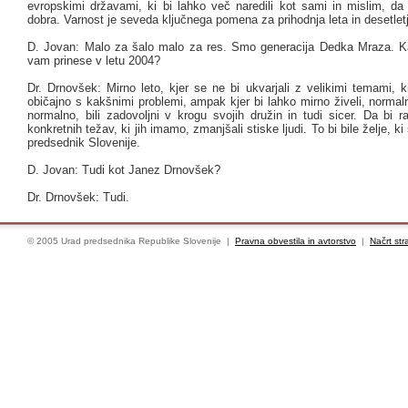
evropskimi državami, ki bi lahko več naredili kot sami in mislim, da
dobra. Varnost je seveda ključnega pomena za prihodnja leta in desetlet
D. Jovan: Malo za šalo malo za res. Smo generacija Dedka Mraza. Kaj
vam prinese v letu 2004?
Dr. Drnovšek: Mirno leto, kjer se ne bi ukvarjali z velikimi temami, 
običajno s kakšnimi problemi, ampak kjer bi lahko mirno živeli, normalno
normalno, bili zadovoljni v krogu svojih družin in tudi sicer. Da bi r
konkretnih težav, ki jih imamo, zmanjšali stiske ljudi. To bi bile želje, ki 
predsednik Slovenije.
D. Jovan: Tudi kot Janez Drnovšek?
Dr. Drnovšek: Tudi.
© 2005 Urad predsednika Republike Slovenije |
Pravna obvestila in avtorstvo
|
Načrt str