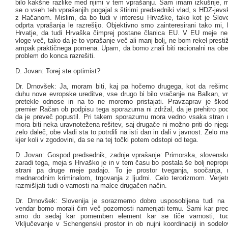
bilo kakšne razlike med njimi v tem vprašanju. Sam imam izkušnje, 
se o vseh teh vprašanjih pogajal s štirimi predsedniki vlad, s HDZ-jev
z Račanom. Mislim, da bo tudi v interesu Hrvaške, tako kot je Slove
odprta vprašanja le razrešijo. Objektivno smo zainteresirani tako mi,
Hrvatje, da tudi Hrvaška čimprej postane članica EU. V EU meje ne
vloge več, tako da je to vprašanje več ali manj bolj, ne bom rekel pres
ampak praktičnega pomena. Upam, da bomo znali biti racionalni na obeh
problem do konca razrešiti.
D. Jovan: Torej ste optimist?
Dr. Drnovšek: Ja, moram biti, kaj pa hočemo drugega, kot da rešim
duhu nove evropske ureditve, vse drugo bi bilo vračanje na Balkan, v
pretekle odnose in na to ne moremo pristajati. Pravzaprav je ško
premier Račan ob podpisu tega sporazuma ni zdržal, da je prehitro pod
da je preveč popustil. Pri takem sporazumu mora vedno vsaka stran m
mora biti neka uravnotežena rešitev, saj drugače ni možno priti do njega
zelo daleč, obe vladi sta to potrdili na isti dan in dali v javnost. Zelo m
kjer koli v zgodovini, da se na tej točki potem odstopi od tega.
D. Jovan: Gospod predsednik, zadnje vprašanje: Primorska, slovenska
zaradi tega, meja s Hrvaško je in v tem času bo postala še bolj neprop
strani pa druge meje padajo. To je prostor tveganja, soočanja,
mednarodnim kriminalom, trgovanja z ljudmi. Celo terorizmom. Verjet
razmišljati tudi o varnosti na malce drugačen način.
Dr. Drnovšek: Slovenija je sorazmerno dobro usposobljena tudi na
vendar bomo morali čim več pozornosti namenjati temu. Sami kar prec
smo do sedaj kar pomemben element kar se tiče varnosti, tud
Vključevanje v Schengenski prostor in ob nujni koordinaciji in sodel