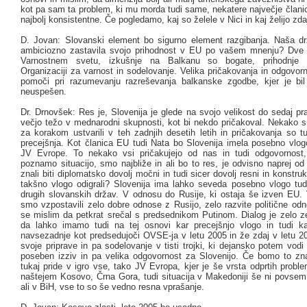
kot pa sam ta problem, ki mu morda tudi same, nekatere največje člani
najbolj konsistentne. Če pogledamo, kaj so želele v Nici in kaj želijo zda
D. Jovan: Slovanski element bo sigurno element razgibanja. Naša dr
ambiciozno zastavila svojo prihodnost v EU po vašem mnenju? Dve l
Varnostnem svetu, izkušnje na Balkanu so bogate, prihodnje 
Organizaciji za varnost in sodelovanje. Velika pričakovanja in odgovorn
pomoči pri razumevanju razreševanja balkanske zgodbe, kjer je bil
neuspešen.
Dr. Drnovšek: Res je, Slovenija je glede na svojo velikost do sedaj p
večjo težo v mednarodni skupnosti, kot bi nekdo pričakoval. Nekako s
za korakom ustvarili v teh zadnjih desetih letih in pričakovanja so t
precejšnja. Kot članica EU tudi Nata bo Slovenija imela posebno vlo
JV Evrope. To nekako vsi pričakujejo od nas in tudi odgovornost,
poznamo situacijo, smo najbliže in ali bo to res, je odvisno naprej o
znali biti diplomatsko dovolj močni in tudi sicer dovolj resni in konstru
takšno vlogo odigrali? Slovenija ima lahko seveda posebno vlogo tu
drugih slovanskih držav. V odnosu do Rusije, ki ostaja še izven EU. V
smo vzpostavili zelo dobre odnose z Rusijo, zelo razvite politične o
se mislim da petkrat srečal s predsednikom Putinom. Dialog je zelo ze
da lahko imamo tudi na tej osnovi kar precejšnjo vlogo in tudi k
navsezadnje kot predsedujoči OVSE-ja v letu 2005 in že zdaj v letu 
svoje priprave in pa sodelovanje v tisti trojki, ki dejansko potem vod
poseben izziv in pa velika odgovornost za Slovenijo. Če bomo to znali
tukaj pride v igro vse, tako JV Evropa, kjer je še vrsta odprtih prob
naštejem Kosovo, Črna Gora, tudi situacija v Makedoniji še ni povsem 
ali v BiH, vse to so še vedno resna vprašanje.