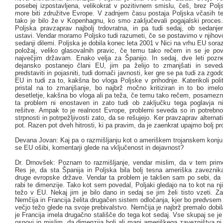
posebej izpostavljena, velikokrat v pozitivnem smislu, češ, brez Pol
more biti združitve Evrope. V zadnjem času postaja Poljska včasih te
tako je bilo že v Kopenhagnu, ko smo zaključevali pogajalski proces. 
Poljska pravzaprav najbolj trdovratna, in pa tudi sedaj, ob sedanj
ustavi. Vendar moramo Poljsko tudi razumeti, če se postavimo v njihov
sedanji dilemi. Poljska je dobila konec leta 2001 v Nici na vrhu EU so
položaj, veliko glasovalnih pravic, če temu tako rečem in se je pov
največjim državam. Enako velja za Španijo. In sedaj, dve leti pozne
dejansko postanejo člani EU, jim pa želijo to zmanjšati in seved
predstaviti in pojasniti, tudi domači javnosti, ker gre se pa tudi za zgod
EU in tudi za to, kakšna bo vloga Poljske v prihodnje. Katerikoli polit
pristal na to zmanjšanje, bo najbrž močno kritiziran in to bo imel
desetletje, kakšna bo vloga ali pa teža, če temu tako rečem, posamezn
ta problem ni enostaven in zato tudi ob zaključku tega poglavja ni
rešitve. Ampak to je realnost Evrope, problemi seveda so in potrebno
strpnosti in potrpežljivosti zato, da se rešujejo. Ker pravzaprav alternat
pot. Razen pot dveh hitrosti, ki pa pravim, da je zaenkrat upajmo bolj pr
Devana Jovan: Kaj pa o razmišljanju kot o ameriškem trojanskem konju
se EU ošibi, komentarji glede na vključenost in dejavnost?
Dr. Drnovšek: Poznam to razmišljanje, vendar mislim, da v tem prime
Res je, da sta Španija in Poljska bila bolj tesna ameriška zaveznik
druge evropske države. Vendar ta problem je takšen sam po sebi, da
rabi te dimenzije. Tako kot sem povedal, Poljaki gledajo na to kot na nj
težo v EU. Nekaj jim je bilo dano in sedaj se jim želi tisto vzeti. Z
Nemčija in Francija želita drugačen sistem odločanja, kjer bo predvse
večjo težo glede na svoje prebivalstvo. Nemčija je najbrž premalo dobila
je Francija imela drugačno stališče do tega kot sedaj. Vse skupaj se je 
osnovi in mislim, da dimenzija bolj ali manj ameriškega zavezništva ni 