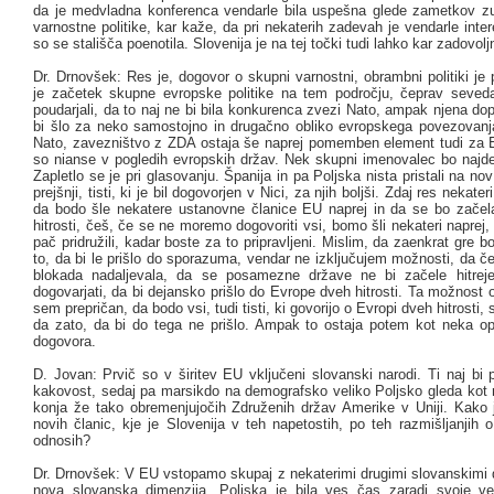
da je medvladna konferenca vendarle bila uspešna glede zametkov zun
varnostne politike, kar kaže, da pri nekaterih zadevah je vendarle inter
so se stališča poenotila. Slovenija je na tej točki tudi lahko kar zadovolj
Dr. Drnovšek: Res je, dogovor o skupni varnostni, obrambni politiki j
je začetek skupne evropske politike na tem področju, čeprav seved
poudarjali, da to naj ne bi bila konkurenca zvezi Nato, ampak njena dop
bi šlo za neko samostojno in drugačno obliko evropskega povezovanj
Nato, zavezništvo z ZDA ostaja še naprej pomemben element tudi za 
so nianse v pogledih evropskih držav. Nek skupni imenovalec bo najden
Zapletlo se je pri glasovanju. Španija in pa Poljska nista pristali na nov
prejšnji, tisti, ki je bil dogovorjen v Nici, za njih boljši. Zdaj res nekater
da bodo šle nekatere ustanovne članice EU naprej in da se bo zače
hitrosti, češ, če se ne moremo dogovoriti vsi, bomo šli nekateri naprej,
pač pridružili, kadar boste za to pripravljeni. Mislim, da zaenkrat gre bo
to, da bi le prišlo do sporazuma, vendar ne izključujem možnosti, da č
blokada nadaljevala, da se posamezne države ne bi začele hitrej
dogovarjati, da bi dejansko prišlo do Evrope dveh hitrosti. Ta možnost 
sem prepričan, da bodo vsi, tudi tisti, ki govorijo o Evropi dveh hitrosti, st
da zato, da bi do tega ne prišlo. Ampak to ostaja potem kot neka op
dogovora.
D. Jovan: Prvič so v širitev EU vključeni slovanski narodi. Ti naj bi 
kakovost, sedaj pa marsikdo na demografsko veliko Poljsko gleda kot 
konja že tako obremenjujočih Združenih držav Amerike v Uniji. Kako 
novih članic, kje je Slovenija v teh napetostih, po teh razmišljanjih o
odnosih?
Dr. Drnovšek: V EU vstopamo skupaj z nekaterimi drugimi slovanskimi d
nova slovanska dimenzija. Poljska je bila ves čas zaradi svoje ve