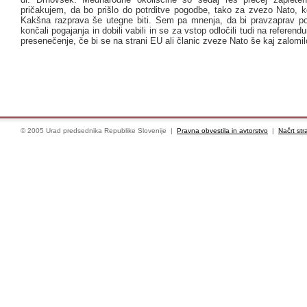
pričakujem, da bo prišlo do potrditve pogodbe, tako za zvezo Nato, k
Kakšna razprava še utegne biti. Sem pa mnenja, da bi pravzaprav 
končali pogajanja in dobili vabili in se za vstop odločili tudi na referend
presenečenje, če bi se na strani EU ali članic zveze Nato še kaj zalomil
© 2005 Urad predsednika Republike Slovenije |
Pravna obvestila in avtorstvo
|
Načrt str