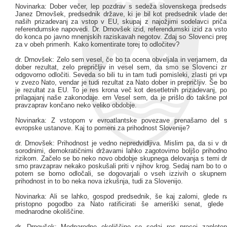
Novinarka: Dober večer, lep pozdrav s sedeža slovenskega predsedstv
Janez Drnovšek, predsednik države, ki je bil kot predsednik vlade des
naših prizadevanj za vstop v EU, skupaj z najožjimi sodelavci priča
referendumske napovedi. Dr. Drnovšek izid, referendumski izid za vsto
do konca po javno mnenjskih raziskavah negotov. Zdaj so Slovenci prepri
za v obeh primerih. Kako komentirate torej to odločitev?
dr. Drnovšek: Zelo sem vesel, če bo ta ocena obveljala in verjamem, da
dober rezultat, zelo prepričljiv in vesel sem, da smo se Slovenci zna
odgovorno odločiti. Seveda so bili tu in tam tudi pomisleki, zlasti pri v
v zvezo Nato, vendar je tudi rezultat za Nato dober in prepričljiv. Še bol
je rezultat za EU. To je res krona več kot desetletnih prizadevanj, po
prilagajanj naše zakonodaje. em Vesel sem, da je prišlo do takšne pot
pravzaprav končano neko veliko obdobje.
Novinarka: Z vstopom v evroatlantske povezave prenašamo del s
evropske ustanove. Kaj to pomeni za prihodnost Slovenije?
dr. Drnovšek: Prihodnost je vedno nepredvidljiva. Mislim pa, da si v d
sorodnimi, demokratičnimi državami lahko zagotovimo boljšo prihodn
rizikom. Začelo se bo neko novo obdobje skupnega delovanja s temi d
smo pravzaprav nekako poskušali priti v njihov krog. Sedaj nam bo to o
potem se bomo odločali, se dogovarjali o vseh izzivih o skupnem
prihodnost in to bo neka nova izkušnja, tudi za Slovenijo.
Novinarka: Ali se lahko, gospod predsednik, še kaj zalomi, glede 
pristopno pogodbo za Nato ratificirati še ameriški senat, glede
mednarodne okoliščine.
dr. Drnovšek: Mednarodne okoliščine so sedaj res precej zapleten