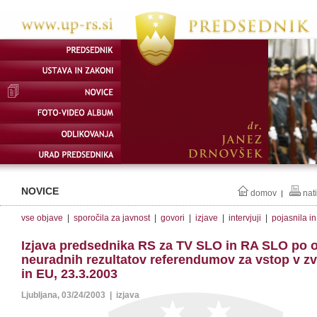
NOVICE
domov
nat
|
vse objave
|
sporočila za javnost
|
govori
|
izjave
|
intervjuji
|
pojasnila i
Izjava predsednika RS za TV SLO in RA SLO po o
neuradnih rezultatov referendumov za vstop v z
in EU, 23.3.2003
Ljubljana, 03/24/2003 | izjava