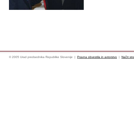
© 2005 Urad predsednika Republike Slovenije |
Pravna obvestila in avtorstvo
|
Načrt str