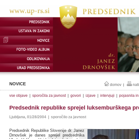
NOVICE
domov
nat
|
vse objave
|
sporočila za javnost
|
govori
|
izjave
|
intervjuji
|
pojasnila i
Predsednik republike sprejel luksemburškega p
Ljubljana, 01/28/2004 | sporočilo za javnost
Predsednik Republike Slovenije dr. Janez
Drnovšek je danes sprejel predsednika