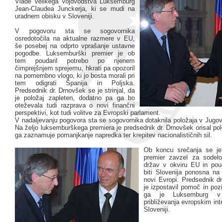
Vlade Velikega Vojdvodstva Luksemburg
Jean-Claudea Junckerja, ki se mudi na
uradnem obisku v Sloveniji.
V pogovoru sta se sogovornika
osredotočila na aktualne razmere v EU,
še posebej na odprto vprašanje ustavne
pogodbe. Luksemburški premier je ob
tem poudaril potrebo po njenem
čimprejšnjem sprejemu, hkrati pa opozoril
na pomembno vlogo, ki jo bosta morali pri
tem odigrati Španija in Poljska.
Predsednik dr. Drnovšek se je strinjal, da
je položaj zapleten, dodatno pa ga bo
oteževala tudi razprava o novi finančni
perspektivi, kot tudi volitve za Evropski parlament.
V nadaljevanju pogovora sta se sogovornika dotaknila položaja v Jugov
Na željo luksemburškega premiera je predsednik dr. Drnovšek orisal polož
ga zaznamuje pomanjkanje napredka ter krepitev nacionalističnih sil.
Ob koncu srečanja se je
premier zavzel za sodelo
držav v okviru EU in pou
biti Slovenija ponosna na
novi Evropi. Predsednik d
je izpostavil pomoč in pozi
ga je Luksemburg v
približevanja evropskim int
Sloveniji.