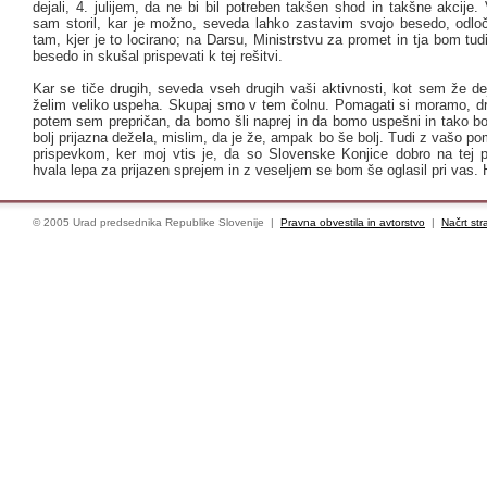
dejali, 4. julijem, da ne bi bil potreben takšen shod in takšne akcij
sam storil, kar je možno, seveda lahko zastavim svojo besedo, odloč
tam, kjer je to locirano; na Darsu, Ministrstvu za promet in tja bom tud
besedo in skušal prispevati k tej rešitvi.
Kar se tiče drugih, seveda vseh drugih vaši aktivnosti, kot sem že de
želim veliko uspeha. Skupaj smo v tem čolnu. Pomagati si moramo, d
potem sem prepričan, da bomo šli naprej in da bomo uspešni in tako bo
bolj prijazna dežela, mislim, da je že, ampak bo še bolj. Tudi z vašo p
prispevkom, ker moj vtis je, da so Slovenske Konjice dobro na tej p
hvala lepa za prijazen sprejem in z veseljem se bom še oglasil pri vas. 
© 2005 Urad predsednika Republike Slovenije |
Pravna obvestila in avtorstvo
|
Načrt str