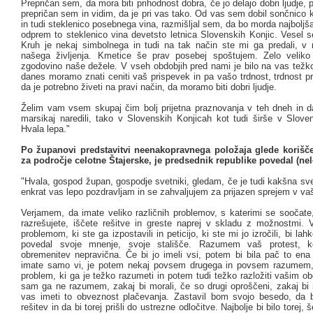
Prepričan sem, da mora biti prihodnost dobra, če jo delajo dobri ljudje, pr
prepričan sem in vidim, da je pri vas tako. Od vas sem dobil sončnico 
in tudi steklenico posebnega vina, razmišljal sem, da bo morda najboljša
odprem to steklenico vina devetsto letnica Slovenskih Konjic. Vesel s
Kruh je nekaj simbolnega in tudi na tak način ste mi ga predali, v 
našega življenja. Kmetice še prav posebej spoštujem. Zelo veliko
zgodovino naše dežele. V vseh obdobjih pred nami je bilo na vas težko
danes moramo znati ceniti vaš prispevek in pa vašo trdnost, trdnost pr
da je potrebno živeti na pravi način, da moramo biti dobri ljudje.
Želim vam vsem skupaj čim bolj prijetna praznovanja v teh dneh in d
marsikaj naredili, tako v Slovenskih Konjicah kot tudi širše v Sloven
Hvala lepa."
Po županovi predstavitvi neenakopravnega položaja glede korišče
za področje celotne Štajerske, je predsednik republike povedal (nel
"Hvala, gospod župan, gospodje svetniki, gledam, če je tudi kakšna sv
enkrat vas lepo pozdravljam in se zahvaljujem za prijazen sprejem v vaš
Verjamem, da imate veliko različnih problemov, s katerimi se soočat
razrešujete, iščete rešitve in greste naprej v skladu z možnostmi.
problemom, ki ste ga izpostavili in peticijo, ki ste mi jo izročili, bi la
povedal svoje mnenje, svoje stališče. Razumem vaš protest, 
obremenitev nepravična. Če bi jo imeli vsi, potem bi bila pač to ena
imate samo vi, je potem nekaj povsem drugega in povsem razumem, 
problem, ki ga je težko razumeti in potem tudi težko razložiti vašim o
sam ga ne razumem, zakaj bi morali, če so drugi oproščeni, zakaj bi m
vas imeti to obveznost plačevanja. Zastavil bom svojo besedo, da b
rešitev in da bi torej prišli do ustrezne odločitve. Najbolje bi bilo torej, 