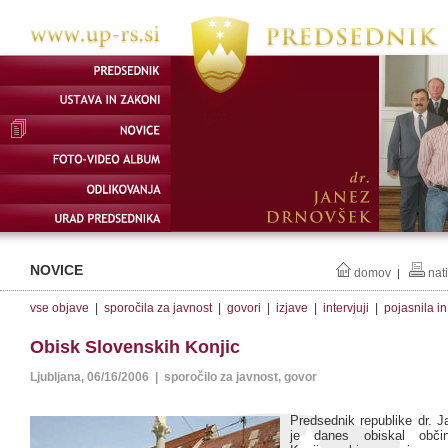
NOVICE
domov
nat
|
vse objave
|
sporočila za javnost
|
govori
|
izjave
|
intervjuji
|
pojasnila i
Obisk Slovenskih Konjic
Ljubljana, 06/16/2006 | sporočilo za javnost, govor
Predsednik republike dr. 
je danes obiskal obči