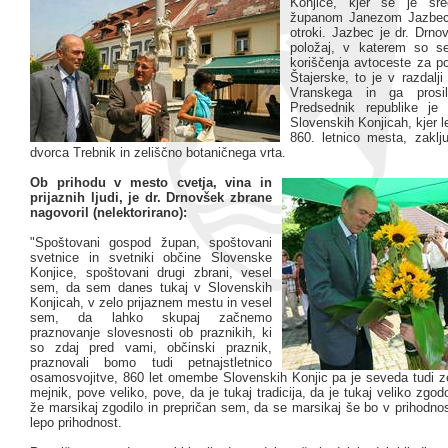
Konjice, kjer se je sr
županom Janezom Jazbec
otroki. Jazbec je dr. Drno
položaj, v katerem so se
koriščenja avtoceste za po
Štajerske, to je v razdalji
Vranskega in ga pros
Predsednik republike je
Slovenskih Konjicah, kjer l
860. letnico mesta, zaklj
dvorca Trebnik in zeliščno botaničnega vrta.
Ob prihodu v mesto cvetja, vina in
prijaznih ljudi, je dr. Drnovšek zbrane
nagovoril (nelektorirano):
"Spoštovani gospod župan, spoštovani
svetnice in svetniki občine Slovenske
Konjice, spoštovani drugi zbrani, vesel
sem, da sem danes tukaj v Slovenskih
Konjicah, v zelo prijaznem mestu in vesel
sem, da lahko skupaj začnemo
praznovanje slovesnosti ob praznikih, ki
so zdaj pred vami, občinski praznik,
praznovali bomo tudi petnajstletnico
osamosvojitve, 860 let omembe Slovenskih Konjic pa je seveda tudi
mejnik, pove veliko, pove, da je tukaj tradicija, da je tukaj veliko zgod
že marsikaj zgodilo in prepričan sem, da se marsikaj še bo v prihodnos
lepo prihodnost.