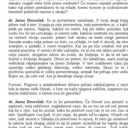
nekako vsajati neke tiste prave vrednote? Če imamo starejši probleme
kako naj potem prenašamo to na mlade, konec koncev je izobraževaln
trenutnih političnih razmer v okolju?
dr. Janez Drnovšek
: To je pomembno vprašanje. V svoji drugi knjig
pišem tudi o tem. Vzgoja je zelo pomembna, zelo pomembno je, v kakšn
pride po rojstvu. Najprej, kakšni so starši, kaj jim lahko ponudijo, 
svetu mu že oni ustvarjajo, in samim sebi, kakšne vrednote mu prenaša
na nizkem nivoju zavesti, potem tudi otroku ne bodo mogli prenest
Seveda enako velja potem za šolo, za učitelje. In tudi ni dovolj, da ot
znanjem, s podatki, z vsem mogočim. Kar se pa tiče vrednot, kot pra
ostane praznina. V resnici bi bilo važnejše, če bi mu res lahko ustvarili
višjo zavest, drugačen odnos do sveta, do življenja, in da bi od ta
štartal v življenje drugače. Otroci se potem, ko odraščajo, sami sooč
velikokrat nepripravljeni na pravo življenje. V tem sodobnem času pa
spremlja veliko gledanja televizije, veliko interneta. Skozi to bi l
pozitivna sporočila in veliko pomembnega, ampak žal prihaja zelo veli
Bojim se, da celo več, kot je današnje stanje stvari.
Furman: Pogovor s predsednikom države počasi zaključujemo z razmi
kdo je danes velik človek, v čem se kaže njegova veličina, zagotovo tu
lastne sebičnosti, o čemer sva že govorila?
dr. Janez Drnovšek
: Ker to bo pomembno. Če človek zna preseči s
egoizem, torej sebičnost, zagledanost vase, da se mu ne zdi več pom
kaj bo z njim, kaj bo postal, kako bo preživel svoj čas in se ves čas 
tem. Spoštujem vse ljudi, ki jim uspe, da gredo od tu naprej. Včasih vi
sem, tudi recimo v Gibanju za pravičnost in razvoj, ki sem ga ustanovil
bi takšne ljudi skupaj zbiral in da bi potem ozaveščali še naprej drug
ljudje tudi pri nas. Prav vesel sem, kadar jih srečam. Tudi kak