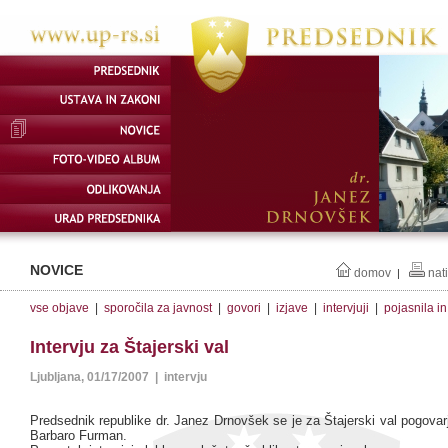
NOVICE
domov
nat
|
vse objave
|
sporočila za javnost
|
govori
|
izjave
|
intervjuji
|
pojasnila i
Intervju za Štajerski val
Ljubljana, 01/17/2007 | intervju
Predsednik republike dr. Janez Drnovšek se je za Štajerski val pogovar
Barbaro Furman.