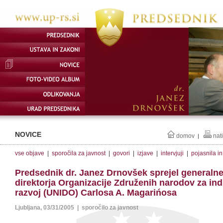
NOVICE
domov
nat
|
vse objave
|
sporočila za javnost
|
govori
|
izjave
|
intervjuji
|
pojasnila i
Predsednik dr. Janez Drnovšek sprejel generaln
direktorja Organizacije Združenih narodov za indu
razvoj (UNIDO) Carlosa A. Magarińosa
Ljubljana, 03/31/2005 | sporočilo za javnost