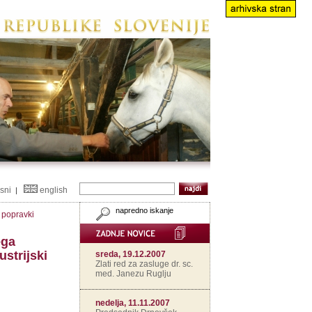
isni
english
|
napredno iskanje
n popravki
ega
strijski
sreda, 19.12.2007
Zlati red za zasluge dr. sc.
med. Janezu Ruglju
nedelja, 11.11.2007