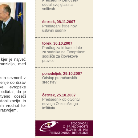
Predsednik Drnovšek
oddal svoj glas na
volitvah
četrtek, 08.11.2007
Predlagani štirje novi
ustavni sodnik
torek, 30.10.2007
Predlog za tri kandidate
za sodnika na Evropskem
sodišču za človekove
kjer je največ
pravice
ranzicijo, med
ponedeljek, 29.10.2007
sta seznanil z
Odstop proračunskih
sredstev
venije do držav
ve evropske
podčrtal, da je
četrtek, 25.10.2007
tveno doseči
Predsednik ob otvoritvi
abilizacijo in
novega Onkološkega
ih vrednot ter
inštituta
razvojem.