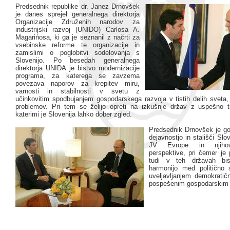
Predsednik republike dr. Janez Drnovšek
je danes sprejel generalnega direktorja
Organizacije Združenih narodov za
industrijski razvoj (UNIDO) Carlosa A.
Magarińosa, ki ga je seznanil z načrti za
vsebinske reforme te organizacije in
zamislimi o poglobitvi sodelovanja s
Slovenijo. Po besedah generalnega
direktorja UNIDA je bistvo modernizacije
programa, za katerega se zavzema
povezava naporov za krepitev miru,
varnosti in stabilnosti v svetu z
učinkovitim spodbujanjem gospodarskega razvoja v tistih delih sveta, 
problemov. Pri tem se želijo opreti na izkušnje držav z uspešno t
katerimi je Slovenija lahko dober zgled.
Predsednik Drnovšek je go
dejavnostjo in stališči Slo
JV Evrope in njiho
perspektive, pri čemer je 
tudi v teh državah bis
harmonijo med politično st
uveljavljanjem demokratičn
pospešenim gospodarskim 