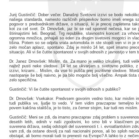
Jurij Gustinčič: Dober večer. Današnji Svetovni izzivi se bodo nekoliko
našega standarda, namesto različnih prispevkov bomo imeli enega s
pogovor s predsednikom države, o situaciji, ki je precej zapletena tak
kot za cel svet. Dr. Drnovšek, jaz bi se rad spomnil nečesa, kar se j
štirinajstimi leti. Beograd, Trg republike, slavnostni koncert za vrho
ogromna množica, prihajali so eden za drugim svetovni mogotci in vlad
tišina. Potem so se odprla vrata avtomobila in ste stopili ven vi in je 
zelo močan aplavz, spontano. Zdaj je minilo 14 let, spet imamo prece
situacijo. Ali vi še čutite spontanost v svojih odnosih z javnostjo v tem 
Dr. Janez Drnovšek: Mislim, da. Za mano je veliko izkušenj, tudi veli
najbrž pusti neke sledove. 14 let se ukvarjam s svetovno politiko, 
izzivi, krizami... Mislim, da vse to pušča prej pozitivne sledove. Morda
nastopanje še bolj naivno, je pa bilo mogoče bolj všečno. Ampak tista si
zelo specifična.
Gustinčič: Vi še čutite spontanost v svojih odnosih s publiko?
Dr. Drnovšek: Vsekakor. Predvsem govorim vedno tisto, kar mislim in
tudi publika ve, ljudje to vedo. V tem vidim pravzaprav temeljno kv
povem kakšna stališča, je to tisto, za čemer stojim, kar tudi res mislim.
Gustinčič: Meni se zdi, da imamo pravzaprav zdaj problem s suverenos
desetih letih, edinih v naši zgodovini, ko smo bili v klasičnem 
suverena država, sedaj odstopili del suverenosti t. i. evroatlantskim zdr
vam zdi, da ostane dovolj za naš nacionalni ponos, ali bo sploh nacio
obstajal, ali bomo morali tudi to prenesti na Evropo? A lahko to z neč