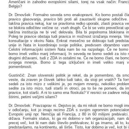
Američani in zahodno evropskimi silami, torej na vsak način: Franci
Belgijo?
Dr. Drnovšek: Formalno seveda smo enakopravni. Ko bomo postali čla
pravico glasovanja, pravico biti proti ali zaustaviti skupne odločitve
takšna pravica nekaj, kar se praviloma redko uporabi, zlasti pravica vet
se blokira odločitev večine oz. vseh drugih. Če bi se veto prevečkrat up
takšna institucija ne bi več delovala. Bila bi popolnoma blokirana in
Poleg te pravice obstaja tudi pravica in možnost izražanja mnenja. Ve
konsultacije v okviru Nata. Enkrat mesečno se dobivajo tudi predsta
unije in Nata in koordinirajo svoje politike, predvsem obrambno varno
Celotni informacijski sistem Nata nam bo na razpolago. Če ne bomo
bomo imeli veliko manj informacij. In seveda ne bomo sedeli za isto 
drugimi državami, tudi z ZDA in ostalimi ne. Če ne bomo člani, ne bomo
svojega mnenja. Bomo iz tega izključeni in imeli veliko manj v
pomembnosti.
Gustinčič: Znan slovenski politik je rekel, da je pomembno, da sm
veste, da zraven je človek lahko tudi tako, da stoji pri vratih? Ta f
sedeli za isto mizo z velikimi je, po mojem mnenju, nekoliko proble
sedite za isto mizo, tudi starši in otroci, pa to še ne pomeni, da im
pravice, kot starši. A ni to samo ena floskula? V resnici se zadeve rešu
štirimi, petimi večjimi silami?
Dr. Drnovšek: Pravzaprav ni. Dejstvo je, da mi nikoli ne bomo mogli im
v odločanju, kot jo imajo recimo ZDA s svojim ogromnim potencialo
Evropski uniji npr. Nemčija ali Francija, z 80 in 60 milijoni prebivalc
država. Formalni status, ki ga mi dobimo v teh organizacijah, nam d
precej več, kot bi nam dalo število prebivalcev, ki ga imamo, ali to, 
predstavljamo, na kontinentu, ali širše. Tisto, kar dobimo je več, kot bi 