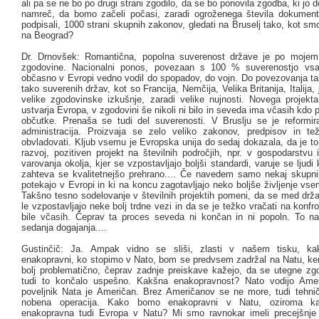
ali pa se ne bo po drugi strani zgodilo, da se bo ponovila zgodba, ki jo
namreč, da bomo začeli počasi, zaradi ogroženega števila dokument
podpisali, 1000 strani skupnih zakonov, gledati na Bruselj tako, kot sm
na Beograd?
Dr. Drnovšek: Romantična, popolna suverenost države je po mojem
zgodovine. Nacionalni ponos, povezaan s 100 % suverenostjo vsa
občasno v Evropi vedno vodil do spopadov, do vojn. Do povezovanja ta
tako suverenih držav, kot so Francija, Nemčija, Velika Britanija, Italija, 
velike zgodovinske izkušnje, zaradi velike nujnosti. Novega projekt
ustvarja Evropa, v zgodovini še nikoli ni bilo in seveda ima včasih kdo
občutke. Prenaša se tudi del suverenosti. V Bruslju se je reformi
administracija. Proizvaja se zelo veliko zakonov, predpisov in t
obvladovati. Kljub vsemu je Evropska unija do sedaj dokazala, da je to
razvoj, pozitiven projekt na številnih področjih, npr. v gospodarstvu
varovanja okolja, kjer se vzpostavljajo boljši standardi, varuje se ljudi 
zahteva se kvalitetnejšo prehrano.... Če navedem samo nekaj skupni
potekajo v Evropi in ki na koncu zagotavljajo neko boljše življenje v
Takšno tesno sodelovanje v številnih projektih pomeni, da se med drža
le vzpostavljajo neke bolj trdne vezi in da se je težko vračati na konfro
bile včasih. Čeprav ta proces seveda ni končan in ni popoln. To n
sedanja dogajanja....
Gustinčič: Ja. Ampak vidno se sliši, zlasti v našem tisku, k
enakopravni, ko stopimo v Nato, bom se predvsem zadržal na Natu, ker 
bolj problematično, čeprav zadnje preiskave kažejo, da se utegne zgo
tudi to končalo uspešno. Kakšna enakopravnost? Nato vodijo Ameri
poveljnik Nata je Američan. Brez Američanov se ne more, tudi tehnič
nobena operacija. Kako bomo enakopravni v Natu, oziroma k
enakopravna tudi Evropa v Natu? Mi smo ravnokar imeli precejšnj