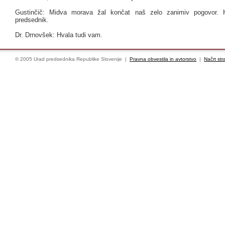
Gustinčič: Midva morava žal končat naš zelo zanimiv pogovor. 
predsednik.
Dr. Drnovšek: Hvala tudi vam.
© 2005 Urad predsednika Republike Slovenije |
Pravna obvestila in avtorstvo
|
Načrt str