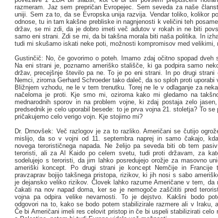
razmeram. Jaz sem prepričan Evropejec. Sem seveda za naše članst
uniji. Sem za to, da se Evropska unija razvija. Vendar toliko, kolikor 
odnose, tu in tam kakšne prebliske in nagnjenosti k veličini teh posam
držav, se mi zdi, da je dobro imeti več adutov v rokah in ne biti po
samo eni strani. Zdi se mi, da bi takšna morala biti naša politika. In izha
tudi mi skušamo iskati neke poti, možnosti kompromisov med velikimi, 
Gustinčič: No, če govorimo o poteh. Imamo zdaj očitno spopad dveh st
Na eni strani je, poznamo ameriško stališče, ki ga podpira samo neko
držav, precejšnje število pa ne. To je po eni strani. In po drugi strani
Nemci, ziroma Gerhard Schroeder tako daleč, da so sploh proti uporabi 
Bližnjem vzhodu, ne le v tem trenutku. Torej ne le v odlaganje za nek
načeloma je proti. Kje smo mi, oziroma kako mi gledamo na takšno
mednarodnih sporov in na problem vojne, ki zdaj postaja zelo jasen, 
predsednik je celo uporabil besede: to je prva vojna 21. stoletja? To se 
pričakujemo celo verigo vojn. Kje stojimo mi?
Dr. Drnovšek: Več razlogov je za to razliko. Američani se čutijo ogro
mislijo, da so v vojni od 11. septembra naprej in samo čakajo, kda
novega terorističnega napada. Ne želijo pa seveda biti ob tem pasiv
teroristi, ali za Al Kaido po celem svetu, tudi proti državam, za kat
sodelujejo s teroristi, da jim lahko posredujejo orožje za masovno un
ameriški koncept. Po drugi strani je koncept Nemčije in Francije
pravzaprav bojijo takšnega pristopa, rizikov, ki jih nosi s sabo amerišk
je dejansko veliko rizikov. Človek lahko razume Američane v tem, da 
čakati na nov napad doma, ker se je nemogoče zaščititi pred terorist
vojna pa odpira velike nevarnosti. To je dejstvo. Kakšni bodo pote
odgovori na to, kako se bodo potem stabilizirale razmere ali v Iraku, ali
Če bi Američani imeli res celovit pristop in če bi uspeli stabilizirati celo 