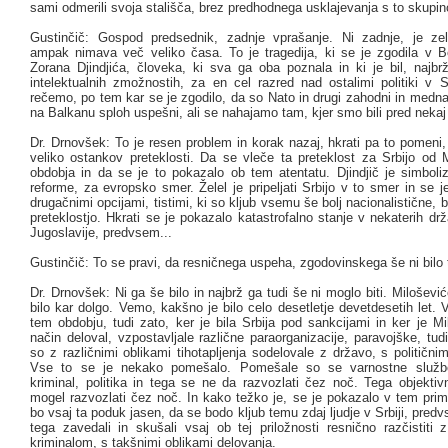
sami odmerili svoja stališča, brez predhodnega usklajevanja s to skupin
Gustinčič: Gospod predsednik, zadnje vprašanje. Ni zadnje, je z
ampak nimava več veliko časa. To je tragedija, ki se je zgodila v 
Zorana Djindjića, človeka, ki sva ga oba poznala in ki je bil, najbr
intelektualnih zmožnostih, za en cel razred nad ostalimi politiki v Sr
rečemo, po tem kar se je zgodilo, da so Nato in drugi zahodni in medna
na Balkanu sploh uspešni, ali se nahajamo tam, kjer smo bili pred nekaj 
Dr. Drnovšek: To je resen problem in korak nazaj, hkrati pa to pomeni,
veliko ostankov preteklosti. Da se vleče ta preteklost za Srbijo od 
obdobja in da se je to pokazalo ob tem atentatu. Djindjič je simboliz
reforme, za evropsko smer. Želel je pripeljati Srbijo v to smer in se je
drugačnimi opcijami, tistimi, ki so kljub vsemu še bolj nacionalistične, 
preteklostjo. Hkrati se je pokazalo katastrofalno stanje v nekaterih d
Jugoslavije, predvsem...
Gustinčič: To se pravi, da resničnega uspeha, zgodovinskega še ni bilo
Dr. Drnovšek: Ni ga še bilo in najbrž ga tudi še ni moglo biti. Miloševi
bilo kar dolgo. Vemo, kakšno je bilo celo desetletje devetdesetih let.
tem obdobju, tudi zato, ker je bila Srbija pod sankcijami in ker je M
način deloval, vzpostavljale različne paraorganizacije, paravojške, tudi
so z različnimi oblikami tihotapljenja sodelovale z državo, s političnim
Vse to se je nekako pomešalo. Pomešale so se varnostne službe,
kriminal, politika in tega se ne da razvozlati čez noč. Tega objektiv
mogel razvozlati čez noč. In kako težko je, se je pokazalo v tem pri
bo vsaj ta poduk jasen, da se bodo kljub temu zdaj ljudje v Srbiji, predvs
tega zavedali in skušali vsaj ob tej priložnosti resnično razčistiti 
kriminalom, s takšnimi oblikami delovanja.