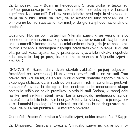
Dr. Drnovšek: .... v Bosni in Hercegovini. S tega vidika je težko reč
takšno posredovanje, kot smo takrat rekli: posredovanje v humani
zgrešeno. Kje smo mi? Tudi jaz sem globoko proti vojni in si seveda ze
da je ne bi bilo. Hkrati pa vem, da so Američani tako odločeni, da ji
primeru ne bo nič zaustavilo, ker mislijo, da gre za njihovo nacionalno va
predaleč.
Gustinčič: No, se bom ustavil pri Vilenski izjavi, ki še vedno ni slo
popolnoma, jasna oziroma, kaj smo mi pravzaprav naredili, kaj bi morali 
nismo naredili? Imamo izjavo na ministrskem nivoju, da je to bolje, kot 
to bilo storjeno s soglasjem najvišjih predstavnikov Slovenije, tudi 
bila pa tudi vaša izjava, da je pravzaprav izjava bila nekako nepotre
zdaj poveste: kaj je prav, kratko, kaj je resnica o Viljnuški izjavi
stališču?
DRNOVŠEK: Samo, da v dveh stavkih zaključim prejšnji odgovor. 
Američani po svoje sedaj kljub vsemu preveč trdi in da so tudi Fra
preveč trdi. Zdi se mi, da so eni in drugi vložili premalo naporov, da bi 
skupnega stališča, da bi našli še en razumni rok in še enkrat postavil
za razorožitev, da bi dosegli s tem enotnost cele mednarodne skupn
potem le prišlo do nekih premikov. Morda bi tudi Sadam, ki sedaj očit
razlike med velikimi, storil nekaj, kar bi prepričalo mednarodno javnos
razorožil. To bi bilo tisto, kar bi si jaz želel v tej situaciji. To je moja p
je bil kanadski predlog in še nekateri, pa niti ena in ne druga stran nist
volje, da bi se mu približala. To moramo povedat.
Gustinčič: Prosim še kratko o Vilniuški izjavi, dokler imamo čas? Kaj je
Dr. Drnovšek: Resnica v zvezi z Vilniuško izjavo je, da je po mo