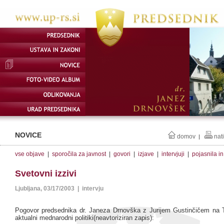
NOVICE
domov
nat
|
vse objave
|
sporočila za javnost
|
govori
|
izjave
|
intervjuji
|
pojasnila i
Svetovni izzivi
Ljubljana, 03/17/2003 | intervju
Pogovor predsednika dr. Janeza Drnovška z Jurijem Gustinčičem na 
aktualni mednarodni politiki(neavtoriziran zapis):