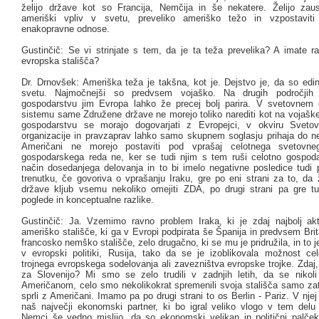
želijo države kot so Francija, Nemčija in še nekatere. Želijo zaust
ameriški vpliv v svetu, preveliko ameriško težo in vzpostaviti 
enakopravne odnose.
Gustinčič: Se vi strinjate s tem, da je ta teža prevelika? A imate 
evropska stališča?
Dr. Drnovšek: Ameriška teža je takšna, kot je. Dejstvo je, da so edin
svetu. Najmočnejši so predvsem vojaško. Na drugih področjih
gospodarstvu jim Evropa lahko že precej bolj parira. V svetovnem
sistemu same Združene države ne morejo toliko narediti kot na vojašk
gospodarstvu se morajo dogovarjati z Evropejci, v okviru Svetov
organizacije in pravzaprav lahko samo skupnem soglasju prihaja do nek
Američani ne morejo postaviti pod vprašaj celotnega svetovne
gospodarskega reda ne, ker se tudi njim s tem ruši celotno gospoda
način dosedanjega delovanja in to bi imelo negativne posledice tudi p
trenutku, če govoriva o vprašanju Iraku, gre po eni strani za to, da 
države kljub vsemu nekoliko omejiti ZDA, po drugi strani pa gre tu
poglede in konceptualne razlike.
Gustinčič: Ja. Vzemimo ravno problem Iraka, ki je zdaj najbolj a
ameriško stališče, ki ga v Evropi podpirata še Španija in predvsem Bri
francosko nemško stališče, zelo drugačno, ki se mu je pridružila, in to 
v evropski politiki, Rusija, tako da se je izoblikovala možnost c
trojnega evropskega sodelovanja ali zavezništva evropske trojke. Zdaj
za Slovenijo? Mi smo se zelo trudili v zadnjih letih, da se niko
Američanom, celo smo nekolikokrat spremenili svoja stališča samo zat
sprli z Američani. Imamo pa po drugi strani to os Berlin - Pariz. V njej j
naš največji ekonomski partner, ki bo igral veliko vlogo v tem delu
Nemci še vedno mislijo, da so ekonomski velikan in politični palče