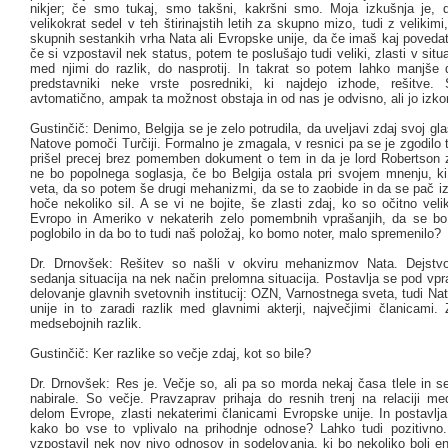
nikjer; če smo tukaj, smo takšni, kakršni smo. Moja izkušnja je,
velikokrat sedel v teh štirinajstih letih za skupno mizo, tudi z velikimi,
skupnih sestankih vrha Nata ali Evropske unije, da če imaš kaj povedati
če si vzpostavil nek status, potem te poslušajo tudi veliki, zlasti v situ
med njimi do razlik, do nasprotij. In takrat so potem lahko manjše d
predstavniki neke vrste posredniki, ki najdejo izhode, rešitve.
avtomatično, ampak ta možnost obstaja in od nas je odvisno, ali jo izko
Gustinčič: Denimo, Belgija se je zelo potrudila, da uveljavi zdaj svoj gl
Natove pomoči Turčiji. Formalno je zmagala, v resnici pa se je zgodilo t
prišel precej brez pomemben dokument o tem in da je lord Robertson z
ne bo popolnega soglasja, če bo Belgija ostala pri svojem mnenju, ki
veta, da so potem še drugi mehanizmi, da se to zaobide in da se pač iz
hoče nekoliko sil. A se vi ne bojite, še zlasti zdaj, ko so očitno vel
Evropo in Ameriko v nekaterih zelo pomembnih vprašanjih, da se bo t
poglobilo in da bo to tudi naš položaj, ko bomo noter, malo spremenilo?
Dr. Drnovšek: Rešitev so našli v okviru mehanizmov Nata. Dejstvo
sedanja situacija na nek način prelomna situacija. Postavlja se pod vp
delovanje glavnih svetovnih institucij: OZN, Varnostnega sveta, tudi Na
unije in to zaradi razlik med glavnimi akterji, največjimi članicami. 
medsebojnih razlik.
Gustinčič: Ker razlike so večje zdaj, kot so bile?
Dr. Drnovšek: Res je. Večje so, ali pa so morda nekaj časa tlele in s
nabirale. So večje. Pravzaprav prihaja do resnih trenj na relaciji 
delom Evrope, zlasti nekaterimi članicami Evropske unije. In postavlj
kako bo vse to vplivalo na prihodnje odnose? Lahko tudi pozitivn
vzpostavil nek nov nivo odnosov in sodelovanja, ki bo nekoliko bolj e