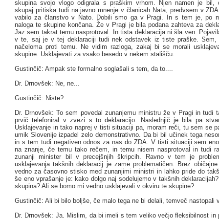
skupina svojo vlogo odigrala s praškim vrhom. Njen namen je bil, 
skupaj pritiska tudi na javno mnenje v članicah Nata, predvsem v ZDA,
vabilo za članstvo v Nato. Dobili smo ga v Pragi. In s tem je, po
naloga te skupine končana. Že v Pragi je bila podana zahteva za dekla
Jaz sem takrat temu nasprotoval. In tista deklaracija ni šla ven. Pojavi
v te, saj je v tej deklaraciji tudi nek odstavek iz tiste praške. Sem,
načeloma proti temu. Ne vidim razloga, zakaj bi se morali usklajeva
skupine. Usklajevati za vsako besedo v nekem stališču.
Gustinčič: Ampak ste formalno soglašali s tem, da to....
Dr. Drnovšek: Ne, ne...
Gustinčič: Niste?
Dr. Drnovšek: To sem povedal zunanjemu ministru že v Pragi in tudi ta
prvič telefoniral v zvezi s to deklaracijo. Naslednjič je bila pa stv
Usklajevanje in tako naprej v tisti situaciji pa, moram reči, tu sem se pa
umik Slovenije izpadel zelo demonstrativno. Da bi bil učinek tega nes
in s tem tudi negativen odnos za nas do ZDA. V tisti situaciji sem en
na znanje, če temu tako rečem, in temu nisem nasprotoval in tudi 
zunanji minister bil v precejšnjih škripcih. Ravno v tem je prob
usklajevanja takšnih deklaracij je zame problematičen. Brez običajne
vedno za časovno stisko med zunanjimi ministri in lahko pride do takšn
še eno vprašanje je: kako dolgo naj sodelujemo v takšnih deklaracijah?
skupina? Ali se bomo mi vedno usklajevali v okviru te skupine?
Gustinčič: Ali bi bilo boljše, če malo tega ne bi delali, temveč nastopal
Dr. Drnovšek: Ja. Mislim, da bi imeli s tem veliko večjo fleksibilnost in