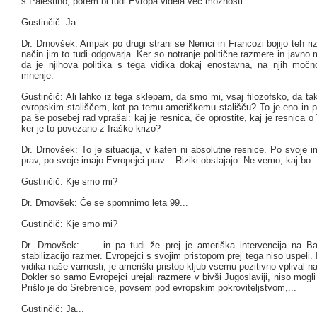
s Palestino, potem bi tudi Evropa videla več možnosti...
Gustinčič: Ja.
Dr. Drnovšek: Ampak po drugi strani se Nemci in Francozi bojijo teh ri
način jim to tudi odgovarja. Ker so notranje politične razmere in javno
da je njihova politika s tega vidika dokaj enostavna, na njih močn
mnenje.
Gustinčič: Ali lahko iz tega sklepam, da smo mi, vsaj filozofsko, da tak
evropskim stališčem, kot pa temu ameriškemu stališču? To je eno in
pa še posebej rad vprašal: kaj je resnica, če oprostite, kaj je resnica o 
ker je to povezano z Iraško krizo?
Dr. Drnovšek: To je situacija, v kateri ni absolutne resnice. Po svoje 
prav, po svoje imajo Evropejci prav... Riziki obstajajo. Ne vemo, kaj bo..
Gustinčič: Kje smo mi?
Dr. Drnovšek: Če se spomnimo leta 99...
Gustinčič: Kje smo mi?
Dr. Drnovšek: ..... in pa tudi že prej je ameriška intervencija na Ba
stabilizacijo razmer. Evropejci s svojim pristopom prej tega niso uspeli.
vidika naše varnosti, je ameriški pristop kljub vsemu pozitivno vplival n
Dokler so samo Evropejci urejali razmere v bivši Jugoslaviji, niso mogli 
Prišlo je do Srebrenice, povsem pod evropskim pokroviteljstvom,...
Gustinčič: Ja...