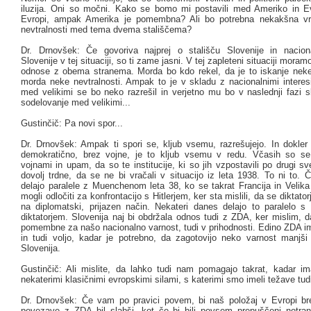
iluzija. Oni so močni. Kako se bomo mi postavili med Ameriko in 
Evropi, ampak Amerika je pomembna? Ali bo potrebna nekakšna vr
nevtralnosti med tema dvema stališčema?
Dr. Drnovšek: Če govoriva najprej o stališču Slovenije in naciona
Slovenije v tej situaciji, so ti zame jasni. V tej zapleteni situaciji moram
odnose z obema stranema. Morda bo kdo rekel, da je to iskanje nek
morda neke nevtralnosti. Ampak to je v skladu z nacionalnimi interesi
med velikimi se bo neko razrešil in verjetno mu bo v naslednji fazi s
sodelovanje med velikimi...
Gustinčič: Pa novi spor...
Dr. Drnovšek: Ampak ti spori se, kljub vsemu, razrešujejo. In dokler 
demokratično, brez vojne, je to kljub vsemu v redu. Včasih so se
vojnami in upam, da so te institucije, ki so jih vzpostavili po drugi sve
dovolj trdne, da se ne bi vračali v situacijo iz leta 1938. To ni to. 
delajo paralele z Muenchenom leta 38, ko se takrat Francija in Velika 
mogli odločiti za konfrontacijo s Hitlerjem, ker sta mislili, da se diktator
na diplomatski, prijazen način. Nekateri danes delajo to paralelo
diktatorjem. Slovenija naj bi obdržala odnos tudi z ZDA, ker mislim, 
pomembne za našo nacionalno varnost, tudi v prihodnosti. Edino ZDA im
in tudi voljo, kadar je potrebno, da zagotovijo neko varnost manjši 
Slovenija.
Gustinčič: Ali mislite, da lahko tudi nam pomagajo takrat, kadar 
nekaterimi klasičnimi evropskimi silami, s katerimi smo imeli težave tudi
Dr. Drnovšek: Če vam po pravici povem, bi naš položaj v Evropi b
povezave z ZDA bil slabši, kot če bi bili povsem prepuščeni notra