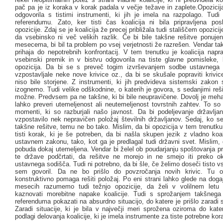
pač pa je iz koraka v korak padala v večje težave in zaplete.Opozicij
odgovorila s tistimi instrumenti, ki jih je imela na razpolago. Tud
referendumu. Zato, ker tisti čas koalicija ni bila pripravljena pos
opozicije. Zdaj se je koalicija že precej približala tudi stališčem opozici
da vsebinsko ni več velikih razlik. Če bi bile takšne rešitve ponuj
mesecema, bi bil ta problem po vsej verjetnosti že razrešen. Vendar takr
prihaja do nepotrebnih konfrontacij. V tem trenutku je koalicija napr
vsebinski premik in v bistvu odgovorila na tiste glavne pomisleke, k
opozicija. Da bi se s preveč togim izvrševanjem sodbe ustavnega 
vzpostavljale neke nove krivice oz., da bi se skušale popraviti krivice
niso bile storjene. Z instrumenti, ki jih predvideva sistemski zakon
izognemo. Tudi velike odškodnine, o katerih je govora, s sedanjimi re
možne. Predvsem pa ne takšne, ki bi bile neupravičene. Dovolj je meh
lahko preveri utemeljenost ali neutemeljenost tovrstnih zahtev. To so bi
momenti, ki so razburjali našo javnost. Da bi podeljevanje državlja
vzpostavilo nek nepravičen položaj številnih državljanov. Sedaj, ko s
takšne rešitve, temu ne bo tako. Mislim, da bi opozicija v tem trenutku
tisti korak, ki je še potreben, da bi našla skupen jezik z vladno koa
ustavnem zakonu, tako, kot ga je predlagal tudi državni svet. Mislim, d
pobuda dokaj utemeljena. Vendar bi želel ob poudarjanju spoštovanja p
te države podčrtati, da rešitve ne morejo in ne smejo iti preko o
ustavnega sodišča. Tudi ni potrebno, da bi šle, če želimo doseči tisto vs
sem govoril. Da ne bo prišlo do povzročanja novih krivic. Tu op
konstruktivno pomaga rešiti položaj. Po eni strani lahko glede na doga
mesecih razumemo tudi težnjo opozicije, da želi v volilnem letu
kaznovati morebitne napake koalicije. Tudi s sprožanjem takšnega
referenduma pokazati na absurdno situacijo, do katere je prišlo zaradi 
Zaradi situacije, ki je bila v največji meri sprožena oziroma do kate
podlagi delovanja koalicije, ki je imela instrumente za tiste potrebne kor