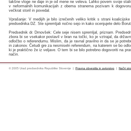
takšne vloge ne daje in je od mene ne veleva. Lahko povem svoje stali
v neformalnih komunikacijah z obema stranema pozivam k dogovoru
večkrat storil in povedal.
Vprašanje: V medijih je bilo izrečenih veliko kritik s strani koalicijske
predsednika DZ. Ste spremljali nočno sejo in kako ocenjujete delo Boru
Predsednik dr. Drnovšek: Cele seje nisem spremljal, priznam. Predsed
zbora bi se vsekakor postavil v bran na točki, ko je vztrajal, da držav
odločbo o referendumu. Mislim, da je ravnal pravilno in da se je potrebn
in zakonov. Četudi gre za nesmiseln referendum, na katerem se bo odlo
ki je praktično že iz veljave. O tem bi se bilo potrebno dogovoriti na pra
način.
© 2005 Urad predsednika Republike Slovenije |
Pravna obvestila in avtorstvo
|
Načrt str