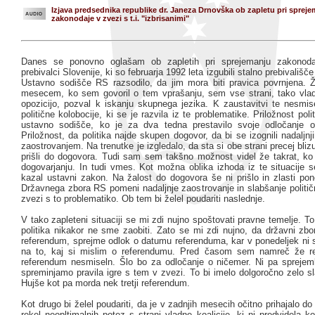
Izjava predsednika republike dr. Janeza Drnovška ob zapletu pri sprej
zakonodaje v zvezi s t.i. "izbrisanimi"
Danes se ponovno oglašam ob zapletih pri sprejemanju zakonod
prebivalci Slovenije, ki so februarja 1992 leta izgubili stalno prebivališče
Ustavno sodišče RS razsodilo, da jim mora biti pravica povrnjena. 
mesecem, ko sem govoril o tem vprašanju, sem vse strani, tako vladn
opozicijo, pozval k iskanju skupnega jezika. K zaustavitvi te nesmis
politične kolobocije, ki se je razvila iz te problematike. Priložnost polit
ustavno sodišče, ko je za dva tedna prestavilo svoje odločanje o
Priložnost, da politika najde skupen dogovor, da bi se izognili nadaljn
zaostrovanjem. Na trenutke je izgledalo, da sta si obe strani precej blizu
prišli do dogovora. Tudi sam sem takšno možnost videl že takrat, k
dogovarjanju. In tudi vmes. Kot možna oblika izhoda iz te situacije 
kazal ustavni zakon. Na žalost do dogovora še ni prišlo in zlasti pon
Državnega zbora RS pomeni nadaljnje zaostrovanje in slabšanje politič
zvezi s to problematiko. Ob tem bi želel poudariti naslednje.
V tako zapleteni situaciji se mi zdi nujno spoštovati pravne temelje. To 
politika nikakor ne sme zaobiti. Zato se mi zdi nujno, da državni zbo
referendum, sprejme odlok o datumu referenduma, kar v ponedeljek ni s
na to, kaj si mislim o referendumu. Pred časom sem namreč že re
referendum nesmiseln. Šlo bo za odločanje o ničemer. Ni pa sprejemlj
spreminjamo pravila igre s tem v zvezi. To bi imelo dolgoročno zelo s
Hujše kot pa morda nek tretji referendum.
Kot drugo bi želel poudariti, da je v zadnjih mesecih očitno prihajalo do 
rekel neopltimalnih potez s strani vladne koalicije, ki ni predvidela k