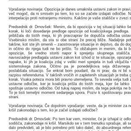
Vprašanje novinarja: Opozicija je danes umaknila ustavni zakon in pravi
več mogoč, da ni smiseln po tem, ko so se začele izdajati odločbe. N
interpelacijo proti notranjemu ministru. Kakšno je vaše stališče v zvezi
Predsednik dr. Drnovšek: Menim, da bi opozicija v tej situaciji lahko še 
korak, ki loči dosedanje predloge opozicije od koalicijskega predloga. 
približala do tistih meja, ki jih pravzaprav še dopušča odločba usta
Vsebinsko mislim, da sta si obe strani že precej bliže. Nadaljnje po
takšne, kot ste jih omenili – zaostrovanje situacije in dejstvo, da do dog
in očitno do njega tudi ne bo prišlo. To obžalujem in menim, da bi bi
opozicije, še vredno storiti napor k sprejetju skupnega stališča
navsezadnje predlagala ustavni zakon kot izhod iz te situacije, opozarj
napake, ki jih je koalicija zdaj v veliki meri sprejela in tudi vključila
sistemskega zakona. Očitno pa je ponedeljkova seja državnega
poslabšala situacijo. Še enkrat bom poudaril, da ni prav, da ni bil s
razpisu referenduma. V takšnih vročih in zapletenih situacijah je treba 
korak. Vsaka poteza mora biti pravno utemeljena. To seveda velja tudi
ustavne odločbe, ker je koalicija prišla do tistih meja, kjer še lahko
spoštuje ustavno odločbo. Od tukaj naprej mislim, da tega pokritja ne bi
To je tisti temeljni moment sedanjega spora. Poziv k spoštovanju prav
strani.
Vprašanje novinarja: Če dopolnim vprašanje: veste, da je minister za 
kršil zakonodajo s tem, ko je začel izdajati odločbe?
Predsednik dr. Drnovšek: Po tem kar vem, minister, če je izhajal iz od
sodišča, zakonodaje ni kršil. Marsikdo se v tem trenutku sprašuje, ali se 
dalo predvideti, ali je bilo potrebno priti tako daleč, do absurdnega ref