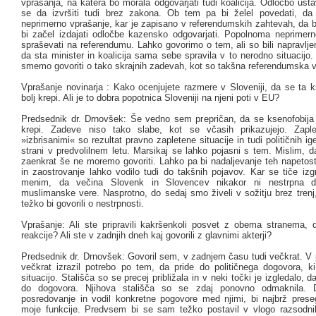
vprašanja, na katera bo morala odgovarjati tudi koalicija. Odločbo us
se da izvršiti tudi brez zakona. Ob tem pa bi želel povedati, da
neprimerno vprašanje, kar je zapisano v referendumskih zahtevah, da bi 
bi začel izdajati odločbe kazensko odgovarjati. Popolnoma neprimer
spraševati na referendumu. Lahko govorimo o tem, ali so bili napravljen
da sta minister in koalicija sama sebe spravila v to nerodno situacijo
smemo govoriti o tako skrajnih zadevah, kot so takšna referendumska v
Vprašanje novinarja : Kako ocenjujete razmere v Sloveniji, da se ta k
bolj krepi. Ali je to dobra popotnica Sloveniji na njeni poti v EU?
Predsednik dr. Drnovšek: Še vedno sem prepričan, da se ksenofobija 
krepi. Zadeve niso tako slabe, kot se včasih prikazujejo. Zapl
»izbrisanimi« so rezultat pravno zapletene situacije in tudi političnih ig
strani v predvolilnem letu. Marsikaj se lahko pojasni s tem. Mislim, d
zaenkrat še ne moremo govoriti. Lahko pa bi nadaljevanje teh napetosti
in zaostrovanje lahko vodilo tudi do takšnih pojavov. Kar se tiče izg
menim, da večina Slovenk in Slovencev nikakor ni nestrpna d
muslimanske vere. Nasprotno, do sedaj smo živeli v sožitju brez trenj
težko bi govorili o nestrpnosti.
Vprašanje: Ali ste pripravili kakršenkoli posvet z obema stranema, da
reakcije? Ali ste v zadnjih dneh kaj govorili z glavnimi akterji?
Predsednik dr. Drnovšek: Govoril sem, v zadnjem času tudi večkrat. V
večkrat izrazil potrebo po tem, da pride do političnega dogovora, ki 
situacijo. Stališča so se precej približala in v neki točki je izgledalo, da
do dogovora. Njihova stališča so se zdaj ponovno odmaknila. 
posredovanje in vodil konkretne pogovore med njimi, bi najbrž presegl
moje funkcije. Predvsem bi se sam težko postavil v vlogo razsodn