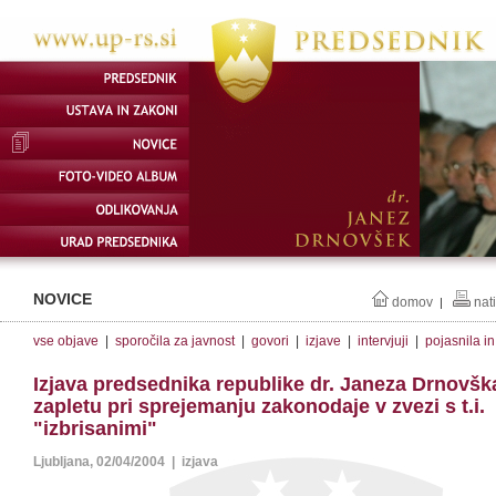
NOVICE
domov
nat
|
vse objave
|
sporočila za javnost
|
govori
|
izjave
|
intervjuji
|
pojasnila i
Izjava predsednika republike dr. Janeza Drnovšk
zapletu pri sprejemanju zakonodaje v zvezi s t.i.
"izbrisanimi"
Ljubljana, 02/04/2004 | izjava