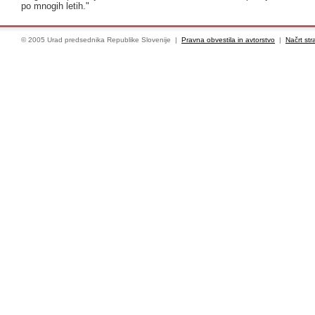
po mnogih letih."
© 2005 Urad predsednika Republike Slovenije |
Pravna obvestila in avtorstvo
|
Načrt str