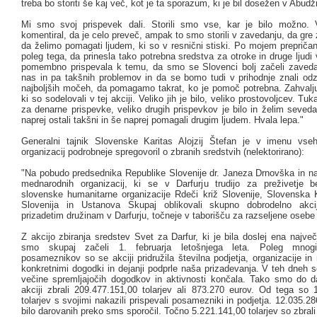
treba bo storiti še kaj več, kot je ta sporazum, ki je bil dosežen v Abudži
Mi smo svoj prispevek dali. Storili smo vse, kar je bilo možno. 
komentiral, da je celo preveč, ampak to smo storili v zavedanju, da gre 
da želimo pomagati ljudem, ki so v resnični stiski. Po mojem prepričanj
poleg tega, da prinesla tako potrebna sredstva za otroke in druge ljudi v
pomembno prispevala k temu, da smo se Slovenci bolj začeli zaveda
nas in pa takšnih problemov in da se bomo tudi v prihodnje znali odzi
najboljših močeh, da pomagamo takrat, ko je pomoč potrebna. Zahval
ki so sodelovali v tej akciji. Veliko jih je bilo, veliko prostovoljcev. T
za denarne prispevke, veliko drugih prispevkov je bilo in želim seveda
naprej ostali takšni in še naprej pomagali drugim ljudem. Hvala lepa."
Generalni tajnik Slovenske Karitas Alojzij Štefan je v imenu vse
organizacij podrobneje spregovoril o zbranih sredstvih (nelektorirano):
"Na pobudo predsednika Republike Slovenije dr. Janeza Drnovška in na
mednarodnih organizacij, ki se v Darfurju trudijo za preživetje 
slovenske humanitarne organizacije Rdeči križ Slovenije, Slovenska K
Slovenija in Ustanova Skupaj oblikovali skupno dobrodelno ak
prizadetim družinam v Darfurju, točneje v taborišču za razseljene osebe
Z akcijo zbiranja sredstev Svet za Darfur, ki je bila doslej ena največj
smo skupaj začeli 1. februarja letošnjega leta. Poleg mnogi
posameznikov so se akciji pridružila številna podjetja, organizacije in 
konkretnimi dogodki in dejanji podprle naša prizadevanja. V teh dneh se
večine spremljajočih dogodkov in aktivnosti končala. Tako smo do 
akciji zbrali 209.477.151,00 tolarjev ali 873.270 eurov. Od tega so 
tolarjev s svojimi nakazili prispevali posamezniki in podjetja. 12.035.286
bilo darovanih preko sms sporočil. Točno 5.221.141,00 tolarjev so zbrali 