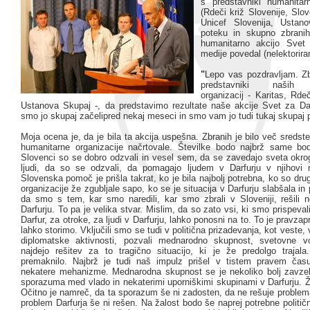
s predstavniki humanitarn
(Rdeči križ Slovenije, Slo
Unicef Slovenija, Ustan
poteku in skupno zbranih
humanitarno akcijo Svet
medije povedal (nelektorira
"
Lepo vas pozdravljam. Z
predstavniki naših h
organizacij - Karitas, Rdeč
Ustanova Skupaj -, da predstavimo rezultate naše akcije Svet za Darf
smo jo skupaj začelipred nekaj meseci in smo vam jo tudi tukaj skupaj p
Moja ocena je, da je bila ta akcija uspešna. Zbranih je bilo več sredst
humanitarne organizacije načrtovale. Številke bodo najbrž same bod
Slovenci so se dobro odzvali in vesel sem, da se zavedajo sveta okrog
ljudi, da so se odzvali, da pomagajo ljudem v Darfurju v njihovi na
Slovenska pomoč je prišla takrat, ko je bila najbolj potrebna, ko so dr
organizacije že zgubljale sapo, ko se je situacija v Darfurju slabšala in
da smo s tem, kar smo naredili, kar smo zbrali v Sloveniji, rešili ne
Darfurju. To pa je velika stvar. Mislim, da so zato vsi, ki smo prispevali
Darfur, za otroke, za ljudi v Darfurju, lahko ponosni na to. To je pravzap
lahko storimo. Vključili smo se tudi v politična prizadevanja, kot veste, 
diplomatske aktivnosti, pozvali mednarodno skupnost, svetovne vo
najdejo rešitev za to tragično situacijo, ki je že predolgo trajal
premaknilo. Najbrž je tudi naš impulz prišel v tistem pravem času
nekatere mehanizme. Mednarodna skupnost se je nekoliko bolj zavzela
sporazuma med vlado in nekaterimi uporniškimi skupinami v Darfurju. Ž
Očitno je namreč, da ta sporazum še ni zadosten, da ne rešuje problema
problem Darfurja še ni rešen. Na žalost bodo še naprej potrebne političn