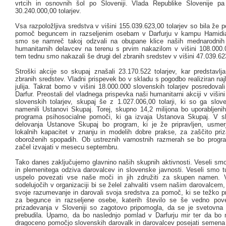
vrtcih in osnovnih šol po Sloveniji. Vlada Republike Slovenije pa
30.240.000,00 tolarjev.
Vsa razpoložljiva sredstva v višini 155.039.623,00 tolarjev so bila že
pomoč beguncem in razseljenim osebam v Darfurju v kampu Hamidia
smo se namreč takoj odzvali na obupane klice naših mednarodnih o
humanitarnih delavcev na terenu s prvim nakazilom v višini 108.000.0
tem tednu smo nakazali še drugi del zbranih sredstev v višini 47.039.623
Stroški akcije so skupaj znašali 23.170.522 tolarjev, kar predstavlj
zbranih sredstev. Vladni prispevek bo v skladu s pogodbo realiziran na
julija. Takrat bomo v višini 18.000.000 slovenskih tolarjev posredoval
Darfur. Preostali del vladnega prispevka naši humanitarni akciji v višini
slovenskih tolarjev, skupaj še z 1.027.006,00 tolarji, ki so ga slove
namenili Ustanovi Skupaj. Torej, skupno 14,2 milijona bo uporabljenih
programa psihosocialne pomoči, ki ga izvaja Ustanova Skupaj. V s
delovanja Ustanove Skupaj bo program, ki je že pripravljen, usmer
lokalnih kapacitet v znanju in modelih dobre prakse, za zaščito priz
oboroženih spopadih. Ob ustreznih varnostnih razmerah se bo prog
začel izvajati v mesecu septembru.
Tako danes zaključujemo glavnino naših skupnih aktivnosti. Veseli smo
in plemenitega odziva darovalcev in slovenske javnosti. Veseli smo t
uspelo povezati vse naše moči in jih združiti za skupen namen.
sodelujočih v organizaciji bi se želel zahvaliti vsem našim darovalcem,
svoje razumevanje in darovali svoja sredstva za pomoč, ki se težko pr
za begunce in razseljene osebe, katerih število se še vedno pov
prizadevanja v Sloveniji so zagotovo pripomogla, da se je svetovna
prebudila. Upamo, da bo naslednjo pomlad v Darfurju mir ter da bo
dragoceno pomočjo slovenskih darovalk in darovalcev posejati semena n