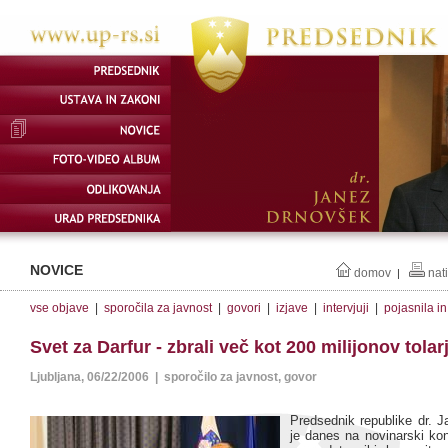
NOVICE
domov
nat
|
vse objave
|
sporočila za javnost
|
govori
|
izjave
|
intervjuji
|
pojasnila i
Svet za Darfur - zbrali več kot 200 milijonov tolar
Ljubljana, 06/22/2006 | sporočilo za javnost, govor
Predsednik republike dr. 
je danes na novinarski kon