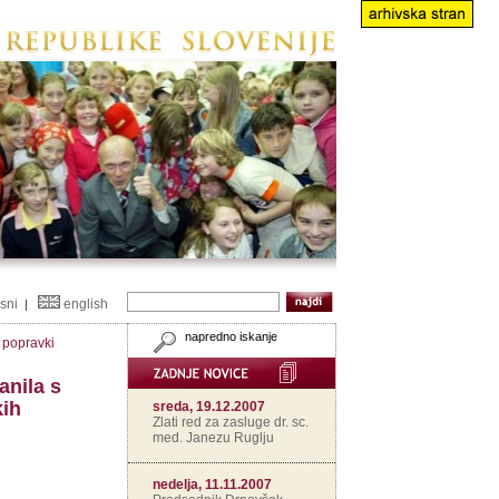
isni
english
|
napredno iskanje
n popravki
anila s
kih
sreda, 19.12.2007
Zlati red za zasluge dr. sc.
med. Janezu Ruglju
nedelja, 11.11.2007