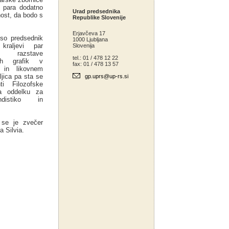
a para dodatno
Urad predsednika
ost, da bodo s
Republike Slovenije
Erjavčeva 17
so predsednik
1000 Ljubljana
kraljevi par
Slovenija
tvi razstave
tel.: 01 / 478 12 22
ih grafik v
fax: 01 / 478 13 57
 in likovnem
ljica pa sta se
gp.uprs@up-rs.si
i Filozofske
na oddelku za
andistiko in
 se je zvečer
a Silvia.