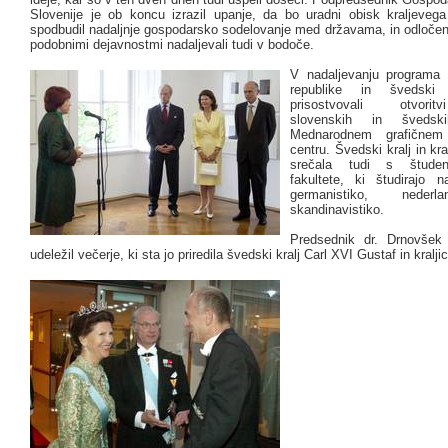
Slovenije je ob koncu izrazil upanje, da bo uradni obisk kraljeveg
spodbudil nadaljnje gospodarsko sodelovanje med državama, in odločen
podobnimi dejavnostmi nadaljevali tudi v bodoče.
V nadaljevanju programa 
republike in švedski 
prisostvovali otvori
slovenskih in švedsk
Mednarodnem grafičnem
centru. Švedski kralj in kra
srečala tudi s študent
fakultete, ki študirajo 
germanistiko, nederl
skandinavistiko.
Predsednik dr. Drnovšek
udeležil večerje, ki sta jo priredila švedski kralj Carl XVI Gustaf in kraljic