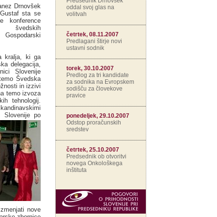
Predsednik Drnovšek
Janez Drnovšek
oddal svoj glas na
 Gustaf sta se
volitvah
ne konference
švedskih
četrtek, 08.11.2007
 Gospodarski
Predlagani štirje novi
ustavni sodnik
kralja, ki ga
ka delegacija,
torek, 30.10.2007
ici Slovenije
Predlog za tri kandidate
a temo Švedska
za sodnika na Evropskem
žnosti in izzivi
sodišču za človekove
na temo izvoza
pravice
ih tehnologij.
kandinavskimi
 Slovenije po
ponedeljek, 29.10.2007
Odstop proračunskih
sredstev
četrtek, 25.10.2007
Predsednik ob otvoritvi
novega Onkološkega
inštituta
izmenjati nove
darske zbornice