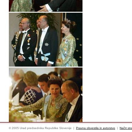
© 2005 Urad predsednika Republike Slovenije |
Pravna obvestila in avtorstvo
|
Načrt str