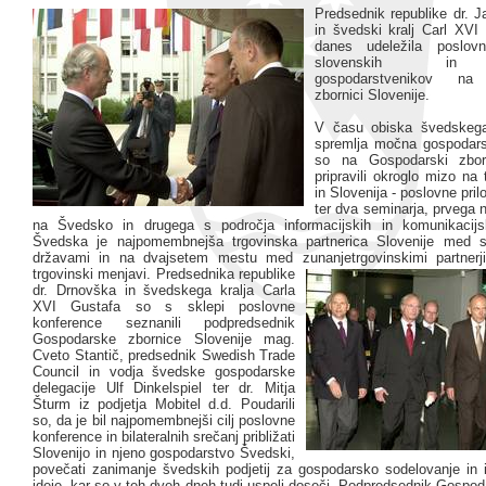
Predsednik republike dr. 
in švedski kralj Carl XVI
danes udeležila poslov
slovenskih in 
gospodarstvenikov na
zbornici Slovenije.
V času obiska švedskega 
spremlja močna gospodars
so na Gospodarski zborn
pripravili okroglo mizo n
in Slovenija - poslovne prilo
ter dva seminarja, prvega 
na Švedsko in drugega s področja informacijskih in komunikacijsk
Švedska je najpomembnejša trgovinska partnerica Slovenije med s
državami in na dvajsetem mestu med zunanjetrgovinskimi partnerji
trgovinski menjavi.
Predsednika republike
dr. Drnovška in švedskega kralja Carla
XVI Gustafa so s sklepi poslovne
konference seznanili podpredsednik
Gospodarske zbornice Slovenije mag.
Cveto Stantič, predsednik Swedish Trade
Council in vodja švedske gospodarske
delegacije Ulf Dinkelspiel ter dr. Mitja
Šturm iz podjetja Mobitel d.d. Poudarili
so, da je bil najpomembnejši cilj poslovne
konference in bilateralnih srečanj približati
Slovenijo in njeno gospodarstvo Švedski,
povečati zanimanje švedskih podjetij za gospodarsko sodelovanje in 
ideje, kar so v teh dveh dneh tudi uspeli doseči. Podpredsednik Gospo