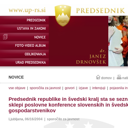
NOVICE
domov
nat
|
vse objave
|
sporočila za javnost
|
govori
|
izjave
|
intervjuji
|
pojasnila i
Predsednik republike in švedski kralj sta se sezn
sklepi poslovne konference slovenskih in šveds
gospodarstvenikov
Ljubljana, 06/16/2004 | sporočilo za javnost