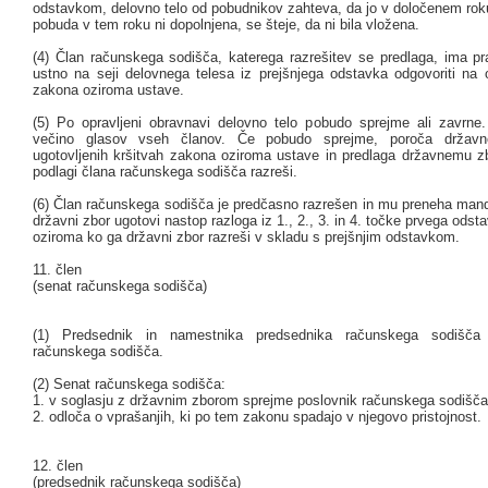
odstavkom, delovno telo od pobudnikov zahteva, da jo v določenem roku
pobuda v tem roku ni dopolnjena, se šteje, da ni bila vložena.
(4) Član računskega sodišča, katerega razrešitev se predlaga, ima pra
ustno na seji delovnega telesa iz prejšnjega odstavka odgovoriti na o
zakona oziroma ustave.
(5) Po opravljeni obravnavi delovno telo pobudo sprejme ali zavrne
večino glasov vseh članov. Če pobudo sprejme, poroča držav
ugotovljenih kršitvah zakona oziroma ustave in predlaga državnemu zb
podlagi člana računskega sodišča razreši.
(6) Član računskega sodišča je predčasno razrešen in mu preneha man
državni zbor ugotovi nastop razloga iz 1., 2., 3. in 4. točke prvega odst
oziroma ko ga državni zbor razreši v skladu s prejšnjim odstavkom.
11. člen
(senat računskega sodišča)
(1) Predsednik in namestnika predsednika računskega sodišča 
računskega sodišča.
(2) Senat računskega sodišča:
1. v soglasju z državnim zborom sprejme poslovnik računskega sodišča
2. odloča o vprašanjih, ki po tem zakonu spadajo v njegovo pristojnost.
12. člen
(predsednik računskega sodišča)