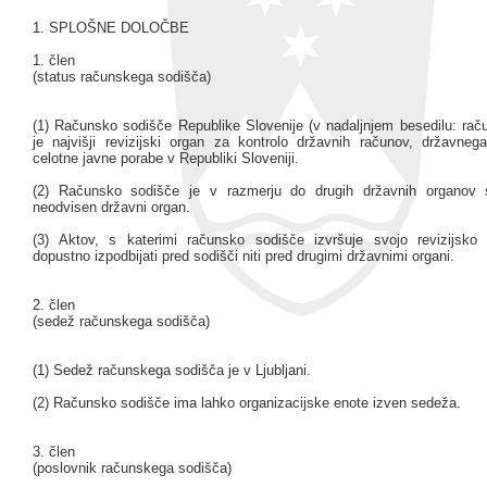
1. SPLOŠNE DOLOČBE
1. člen
(status računskega sodišča)
(1) Računsko sodišče Republike Slovenije (v nadaljnjem besedilu: rač
je najvišji revizijski organ za kontrolo državnih računov, državneg
celotne javne porabe v Republiki Sloveniji.
(2) Računsko sodišče je v razmerju do drugih državnih organov 
neodvisen državni organ.
(3) Aktov, s katerimi računsko sodišče izvršuje svojo revizijsko p
dopustno izpodbijati pred sodišči niti pred drugimi državnimi organi.
2. člen
(sedež računskega sodišča)
(1) Sedež računskega sodišča je v Ljubljani.
(2) Računsko sodišče ima lahko organizacijske enote izven sedeža.
3. člen
(poslovnik računskega sodišča)