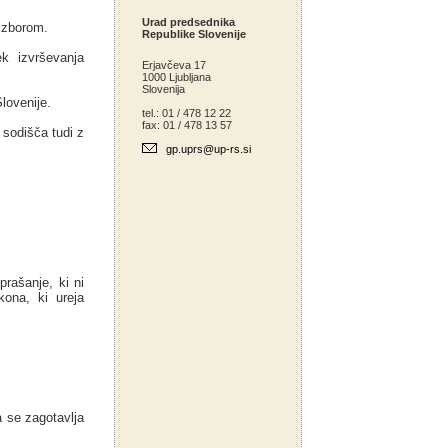
Urad predsednika
 zborom.
Republike Slovenije
k izvrševanja
Erjavčeva 17
1000 Ljubljana
Slovenija
lovenije.
tel.: 01 / 478 12 22
fax: 01 / 478 13 57
 sodišča tudi z
gp.uprs@up-rs.si
prašanje, ki ni
ona, ki ureja
 se zagotavlja