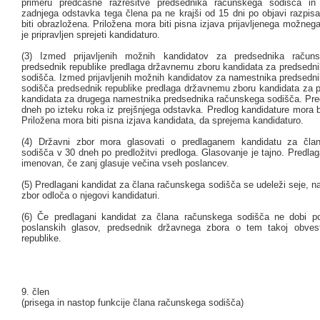
primeru predčasne razrešitve predsednika računskega sodišča in
zadnjega odstavka tega člena pa ne krajši od 15 dni po objavi razpisa
biti obrazložena. Priložena mora biti pisna izjava prijavljenega možneg
je pripravljen sprejeti kandidaturo.
(3) Izmed prijavljenih možnih kandidatov za predsednika račun
predsednik republike predlaga državnemu zboru kandidata za predsedn
sodišča. Izmed prijavljenih možnih kandidatov za namestnika predsedn
sodišča predsednik republike predlaga državnemu zboru kandidata za 
kandidata za drugega namestnika predsednika računskega sodišča. Pre
dneh po izteku roka iz prejšnjega odstavka. Predlog kandidature mora b
Priložena mora biti pisna izjava kandidata, da sprejema kandidaturo.
(4) Državni zbor mora glasovati o predlaganem kandidatu za čla
sodišča v 30 dneh po predložitvi predloga. Glasovanje je tajno. Predlag
imenovan, če zanj glasuje večina vseh poslancev.
(5) Predlagani kandidat za člana računskega sodišča se udeleži seje, na
zbor odloča o njegovi kandidaturi.
(6) Če predlagani kandidat za člana računskega sodišča ne dobi p
poslanskih glasov, predsednik državnega zbora o tem takoj obvest
republike.
9. člen
(prisega in nastop funkcije člana računskega sodišča)