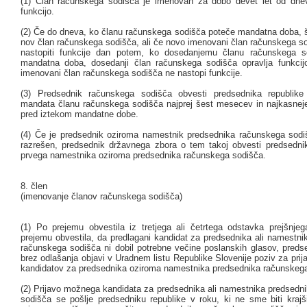
(1) Član računskega sodišča je imenovan za dobo devet let od dne
funkcijo.
(2) Če do dneva, ko članu računskega sodišča poteče mandatna doba, 
nov član računskega sodišča, ali če novo imenovani član računskega s
nastopiti funkcije dan potem, ko dosedanjemu članu računskega s
mandatna doba, dosedanji član računskega sodišča opravlja funkcij
imenovani član računskega sodišča ne nastopi funkcije.
(3) Predsednik računskega sodišča obvesti predsednika republike
mandata članu računskega sodišča najprej šest mesecev in najkasne
pred iztekom mandatne dobe.
(4) Če je predsednik oziroma namestnik predsednika računskega sod
razrešen, predsednik državnega zbora o tem takoj obvesti predsednik
prvega namestnika oziroma predsednika računskega sodišča.
8. člen
(imenovanje članov računskega sodišča)
(1) Po prejemu obvestila iz tretjega ali četrtega odstavka prejšnjeg
prejemu obvestila, da predlagani kandidat za predsednika ali namestni
računskega sodišča ni dobil potrebne večine poslanskih glasov, predse
brez odlašanja objavi v Uradnem listu Republike Slovenije poziv za prij
kandidatov za predsednika oziroma namestnika predsednika računskega
(2) Prijavo možnega kandidata za predsednika ali namestnika predsedn
sodišča se pošlje predsedniku republike v roku, ki ne sme biti krajš