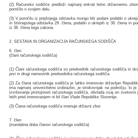
(2) Računsko sodišče predloži najmanj enkrat letno državnemu zbo
poročilo o svojem delu.
(3) V poročilu iz prejšnjega odstavka morajo biti podani podatki o ukrep
in štirinajstega odstavka 29. člena, podatki o ukrepih iz 30. člena in po
iz 38. člena tega zakona.
2. SESTAVA IN ORGANIZACIJA RAČUNSKEGA SODIŠČA
6. člen
(člani računskega sodišča)
(1) Člani računskega sodišča so predsednik računskega sodišča in dv
prvi in drugi namestnik predsednika računskega sodišča.
(2) Za člana računskega sodišča je lahko imenovan državljan Republike
ima najmanj univerzitetno izobrazbo, je strokovnjak na področju, ki 
izvrševanje pristojnosti računskega sodišča, obvlada vsaj en svetovni je
letih pred imenovanjem ni bil član Vlade Republike Slovenije.
(3) Člana računskega sodišča imenuje državni zbor.
7. člen
(mandatna doba članov računskega sodišča)