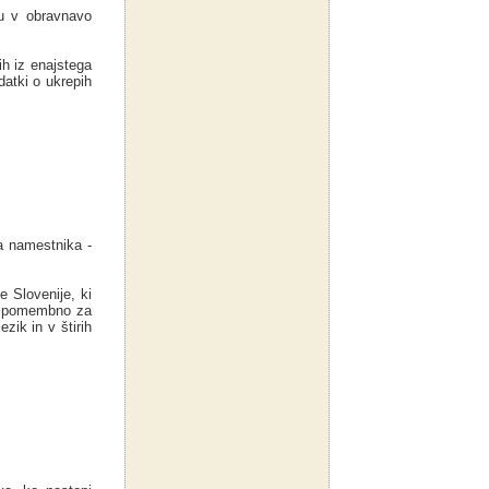
ru v obravnavo
ih iz enajstega
datki o ukrepih
a namestnika -
 Slovenije, ki
je pomembno za
zik in v štirih