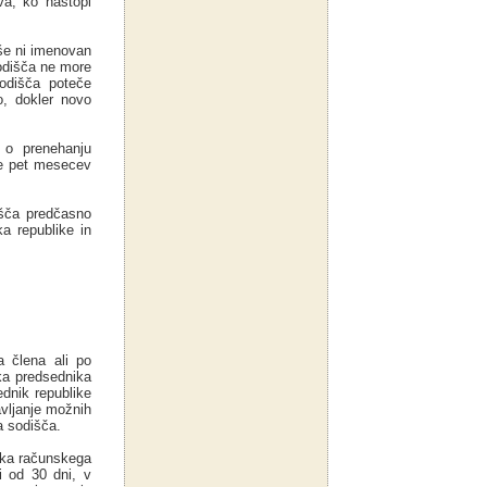
va, ko nastopi
še ni imenovan
odišča ne more
odišča poteče
o, dokler novo
 o prenehanju
je pet mesecev
išča predčasno
a republike in
a člena ali po
ka predsednika
dnik republike
avljanje možnih
 sodišča.
ika računskega
i od 30 dni, v