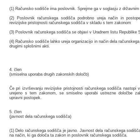
(1) Računsko sodišče ima poslovnik. Sprejme ga v soglasju z državnim
(2) Poslovnik računskega sodišča podrobno ureja način in postope
revizijske pristojnosti računskega sodišča v skladu s tem zakonom
(3) Poslovnik računskega sodišča se objavi v Uradnem listu Republike S
(4) Računsko sodišče lahko ureja organizacijo in način dela računskega
drugimi splošnimi akti.
4. člen
(smiselna uporaba drugih zakonskih določb)
Če pri izvrševanju revizijske pristojnosti računskega sodišča nastopi v
urejeno s tem zakonom, se smiselno uporabi ustrezne določbe zak
upravni postopek.
5. člen
(javnost dela računskega sodišča)
(1) Delo računskega sodišča je javno. Javnost dela računskega sodišča
na način, ki ga določa ta zakon in poslovnik računskega sodišča.