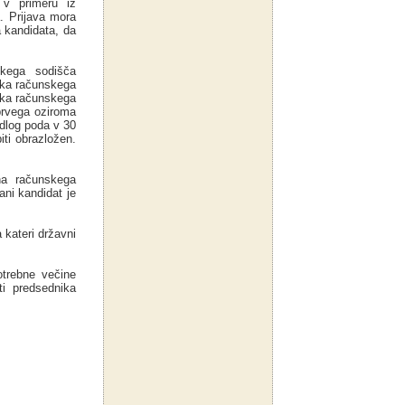
 v primeru iz
. Prijava mora
a kandidata, da
skega sodišča
ika računskega
ika računskega
prvega oziroma
dlog poda v 30
iti obrazložen.
na računskega
ani kandidat je
 kateri državni
otrebne večine
i predsednika