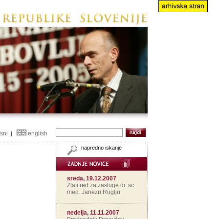
isni
english
|
napredno iskanje
sreda, 19.12.2007
Zlati red za zasluge dr. sc.
med. Janezu Ruglju
nedelja, 11.11.2007