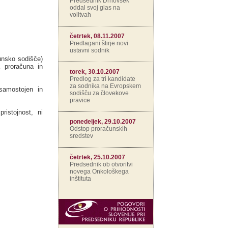
Predsednik Drnovšek
oddal svoj glas na
volitvah
četrtek, 08.11.2007
Predlagani štirje novi
ustavni sodnik
unsko sodišče)
a proračuna in
torek, 30.10.2007
Predlog za tri kandidate
za sodnika na Evropskem
samostojen in
sodišču za človekove
pravice
ristojnost, ni
ponedeljek, 29.10.2007
Odstop proračunskih
sredstev
četrtek, 25.10.2007
Predsednik ob otvoritvi
novega Onkološkega
inštituta