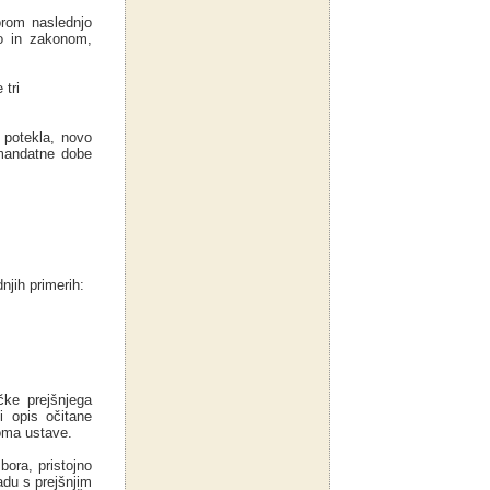
rom naslednjo
vo in zakonom,
 tri
potekla, novo
 mandatne dobe
jih primerih:
čke prejšnjega
 opis očitane
roma ustave.
ora, pristojno
adu s prejšnjim