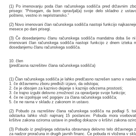
(1) Po imenovanju poda član računskega sodišča pred državnim zbo
prisego: “Prisegam, da bom opravljal(a) svoje delo skladno z usta
pošteno, vestno in nepristransko.”
(2) Novo imenovani član računskega sodišča nastopi funkcijo najkasneje
mesece po dani prisegi.
(3) Če dosedanjemu članu računskega sodišča mandatna doba še ni 
imenovani član računskega sodišča nastopi funkcijo z dnem izteka
dosedanjemu članu računskega sodišča.
10. člen
(predčasna razrešitev člana računskega sodišča)
(1) Član računskega sodišča je lahko predčasno razrešen samo v nasledn
1. če državnemu zboru predloži izjavo, da odstopa;
2. če je obsojen za kaznivo dejanje s kaznijo odvzema prostosti;
3. če trajno izgubi delovno zmožnost za opravljanje svoje funkcije;
4. če ne izpolnjuje več pogojev za člana računskega sodišča;
5. če ne ravna v skladu z zakonom in ustavo.
(2) Pobudo za razrešitev člana računskega sodišča na podlagi 5. to
odstavka lahko vloži najmanj 15 poslancev. Pobuda mora vsebovati
kršitve zakona oziroma ustave in predlog dokazov o kršitvi zakona ozi
(3) Pobudo iz prejšnjega odstavka obravnava delovno telo državnega zb
za nadzor proračuna in drugih javnih financ. Če pobuda ni vložena v skl