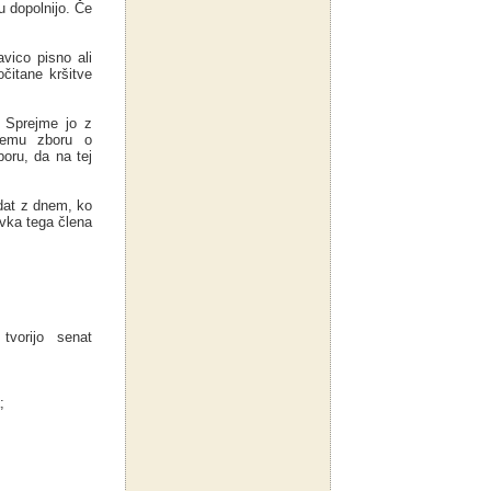
 dopolnijo. Če
vico pisno ali
čitane kršitve
. Sprejme jo z
nemu zboru o
oru, da na tej
dat z dnem, ko
avka tega člena
tvorijo senat
;