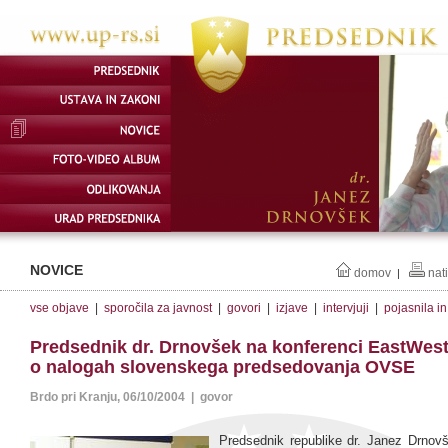
NOVICE
domov
nat
|
vse objave
|
sporočila za javnost
|
govori
|
izjave
|
intervjuji
|
pojasnila i
Predsednik dr. Drnovšek na konferenci EastWest 
o nalogah slovenskega predsedovanja OVSE
Brdo pri Kranju, 06/10/2004 | govor
Predsednik republike dr. Janez Drnov