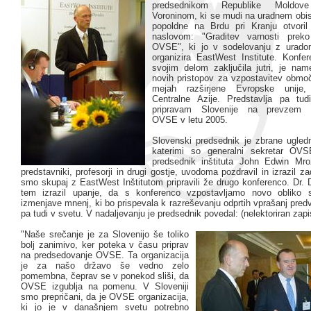
predsednikom Republike Moldove
Voroninom, ki se mudi na uradnem obisk
popoldne na Brdu pri Kranju otvoril
naslovom: "Graditev varnosti prek
OVSE", ki jo v sodelovanju z urado
organizira EastWest Institute. Konfe
svojim delom zaključila jutri, je nam
novih pristopov za vzpostavitev območ
mejah razširjene Evropske unije
Centralne Azije. Predstavlja pa tud
pripravam Slovenije na prevzem p
OVSE v letu 2005.
Slovenski predsednik je zbrane ugle
katerimi so generalni sekretar OV
predsednik inštituta John Edwin Mro
predstavniki, profesorji in drugi gostje, uvodoma pozdravil in izrazil za
smo skupaj z EastWest Inštitutom pripravili že drugo konferenco. Dr. 
tem izrazil upanje, da s konferenco vzpostavljamo novo obliko s
izmenjave mnenj, ki bo prispevala k razreševanju odprtih vprašanj pre
pa tudi v svetu. V nadaljevanju je predsednik povedal: (nelektoriran zapi
"Naše srečanje je za Slovenijo še toliko
bolj zanimivo, ker poteka v času priprav
na predsedovanje OVSE. Ta organizacija
je za našo državo še vedno zelo
pomembna, čeprav se v ponekod sliši, da
OVSE izgublja na pomenu. V Sloveniji
smo prepričani, da je OVSE organizacija,
ki jo je v današnjem svetu potrebno