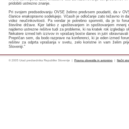
pridobiti ustrezno znanje.
Pri svojem predsedovanju OVSE želimo predvsem poudariti, da v OV
članice enakopravno sodelujejo. Včasih je odločanje zato težavno in da
videz neučinkovitosti. Pa vendar je potrebno spomniti, da je to foru
številne države. Kjer lahko z upoštevanjem in spoštovanjem mnenj r
najdemo ustrezne rešitve tudi za probleme, ki na kratek rok izgledajo sko
Nekatere izmed teh izzivov in vprašanj boste danes in jutri obravnavali
Prepričan sem, da bodo razprave na konferenci, ki je eden izmed foru
rešitev za odprta vprašanja v svetu, zelo koristne in vam želim prij
Sloveniji."
© 2005 Urad predsednika Republike Slovenije |
Pravna obvestila in avtorstvo
|
Načrt str