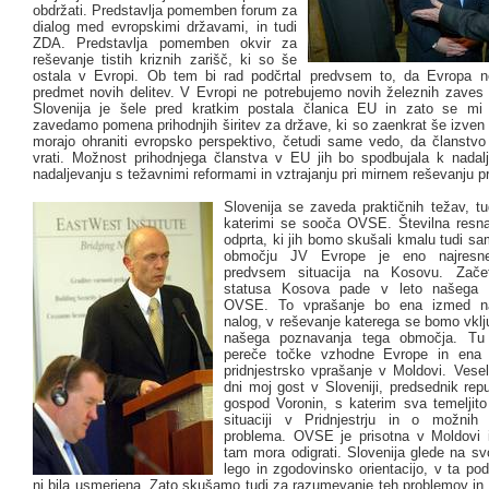
obdržati. Predstavlja pomemben forum za
dialog med evropskimi državami, in tudi
ZDA. Predstavlja pomemben okvir za
reševanje tistih kriznih zarišč, ki so še
ostala v Evropi. Ob tem bi rad podčrtal predvsem to, da Evropa n
predmet novih delitev. V Evropi ne potrebujemo novih železnih zaves 
Slovenija je šele pred kratkim postala članica EU in zato se mi 
zavedamo pomena prihodnjih širitev za države, ki so zaenkrat še izven
morajo ohraniti evropsko perspektivo, četudi same vedo, da članstvo 
vrati. Možnost prihodnjega članstva v EU jih bo spodbujala k nadal
nadaljevanju s težavnimi reformami in vztrajanju pri mirnem reševanju 
Slovenija se zaveda praktičnih težav, tu
katerimi se sooča OVSE. Številna resn
odprta, ki jih bomo skušali kmalu tudi sa
območju JV Evrope je eno najresnej
predvsem situacija na Kosovu. Zače
statusa Kosova pade v leto našega 
OVSE. To vprašanje bo ena izmed na
nalog, v reševanje katerega se bomo vklju
našega poznavanja tega območja. Tu
pereče točke vzhodne Evrope in ena 
pridnjestrsko vprašanje v Moldovi. Vesel
dni moj gost v Sloveniji, predsednik rep
gospod Voronin, s katerim sva temeljito 
situaciji v Pridnjestrju in o možnih 
problema. OVSE je prisotna v Moldovi 
tam mora odigrati. Slovenija glede na sv
lego in zgodovinsko orientacijo, v ta po
ni bila usmerjena. Zato skušamo tudi za razumevanje teh problemov in 