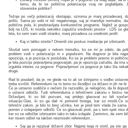
temu, da bi se politična polarizacija vsaj ne poglabljala.
slovenske politike?
Težnje po večji polarizaciji obstajajo, oziroma je manj prizadevanj, 
prišlo. Sama po sebi ni nič negativnega, saj je marsikje normalno, da
politična pola, ki predstavljata konkurenčne programe. Najbrž je gosp
bolj na LDS, ki morda nekoliko zapušča sredinski prostor . LDS se gle
leta, ko sem sam vodil stranko, manj prizadeva za sredinski profil.
Kaj vi lahko storite? Omenili ste poskus mediacije pri izbrisanih.
Skušal sem pomagati v nekem trenutku, ko se mi je zdelo, da polit
problem vodi v polarizacijo in v populizem. Na dogovor je bila najpre
opozicija, a je pozicija ni poslušala. Ko se je problem pravno in političn
je bila pozicija pripravljena pogovarjati, pa je opozicija začutila, da ima v
izgubila interes za pogovor. Pripravljenost za pogovor je tako šla ne
druge.
Rad bi poudaril, da je, ne glede na to ali se strinjamo s sodbo ustavn
treba izvršiti. Referendumi na to temo so škodljivi za državo in jih ne bi
Če je ustavno sodišče o nečem že razsodilo, je nelogično, da bi dopus
o ustavni odločbi. Tudi referenduma o tehničnem zakonu v bistvu ne 
Državljani, ki so bili pozvani, naj pridejo glasovat so bili sooč
situacijo.Glas, ki so ga dali ni pomenil tistega, kar so mislili.Če s
tehnični zakon, je bilo to brez učinka, ker je pred tem vlada že sama 
pomen z izdajanjem odločb. Če so glasovali proti, pa s tem spet niso d
ker so se odločbe izbrisanim tako in tako izdajale. Zanimivo, da sem bil 
ker nisem odšel na takšen nesmiseln referendum...
Saj ga je razpisal državni zbor. Najprej tega ni storil, pa ste ga