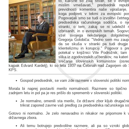
to, kakšne so zdaj stvari, se v evrop
mislim vmešavati," predsednik repub
previdnosti komentira naše vprašanje,
koga podpreti v tekmi za evropski pos
Pogovarjali smo se tudi o izvolitvi četrte
predsednika računskega sodišča, o nje
stranki, o tem, zakaj se ni udeležil 
izbrisanih, in o evropskih temah. Sogovo
vzel svojega nekdanjega dolgoletne
Gregorja Golobiča: "Vedno sem mu zaupal
da se skuša v stranki pa tudi drugje 
klientelizmu in korupciji." Pogovor s p
potekal v knjižnici Vile Podrožnik; tam
slika iz zgodovinskih učbenikov, na kateri
srečanje slovenskih komunistov (osred
kajpak Edvard Kardelj), ki so leta 1937 na Čebinah nad Zagorjem ob S
KPS.
Gospod predsednik, se vam zde razmere v slovenski politiki nor
Morala bi naprej postaviti merilo normalnosti. Razmere so tipično 
zadnjem letu in pol pa je res prišlo do sprememb v slovenski politiki.
Je normalno, omenili sta merilo, če državni zbor kljub drugačn
trikrat zapored zavrne vaš predlog za predsednika računskega s
Gotovo ni normalno. Je zelo nenavadno in nikakor ne pripomore k v
državnega zbora.
Ali temu botrujejo predvolilne razmere, ali pa so vzroki globl