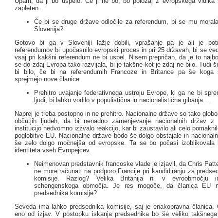
Upam, da ji bo uspelo. Če ji ne bo, bo položaj z evropskega vidika
zapleten.
Če bi se druge države odločile za referendum, bi se mu morala p
Slovenija?
Gotovo bi ga v Sloveniji lažje dobili, vprašanje pa je ali je po
referendumov bi upočasnilo evropski proces in pri 25 državah, bi se ve
vsaj pri kakšni referendum ne bi uspel. Nisem prepričan, da je to najbo
se do zdaj Evropa tako razvijala, bi je takšne kot je zdaj ne bilo. Tudi š
bi bilo, če bi na referendumih Francoze in Britance pa še koga s
sprejmejo nove članice.
Prehitro uvajanje federativnega ustroju Evrope, ki ga ne bi spre
ljudi, bi lahko vodilo v populistična in nacionalistična gibanja …
Naprej je treba postopno in ne prehitro. Nacionalne države so tako glob
občutjih ljudeh, da bi nenadno zamenjevanje nacionalnih držav z 
institucijo nedvomno izzvalo reakcijo, kar bi zaustavilo ali celo pomakni
poglobitve EU. Nacionalne države bodo še dolgo obstajale in nacionaln
še zelo dolgo močnejša od evropske. Ta se bo počasi izoblikovala
identiteta vseh Evropejcev.
Neimenovan predstavnik francoske vlade je izjavil, da Chris Patt
ne more računati na podporo Francije pri kandidiranju za predse
komisije. Razlog? Velika Britanija ni v evroobmočju i
schengenskega območja. Je res mogoče, da članica EU n
predsednika komisije?
Seveda ima lahko predsednika komisije, saj je enakopravna članica. Ci
eno od izjav. V postopku iskanja predsednika bo še veliko takšnega t