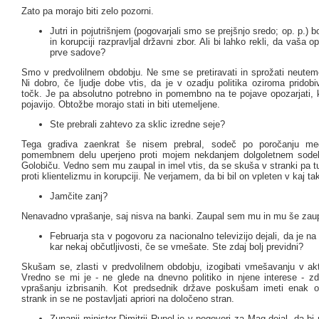
Zato pa morajo biti zelo pozorni.
Jutri in pojutrišnjem (pogovarjali smo se prejšnjo sredo; op. p.) b
in korupciji razpravljal državni zbor. Ali bi lahko rekli, da vaša o
prve sadove?
Smo v predvolilnem obdobju. Ne sme se pretiravati in sprožati neuteme
Ni dobro, če ljudje dobe vtis, da je v ozadju politika oziroma pridobiv
točk. Je pa absolutno potrebno in pomembno na te pojave opozarjati, 
pojavijo. Obtožbe morajo stati in biti utemeljene.
Ste prebrali zahtevo za sklic izredne seje?
Tega gradiva zaenkrat še nisem prebral, sodeč po poročanju me
pomembnem delu uperjeno proti mojem nekdanjem dolgoletnem sodel
Golobiču. Vedno sem mu zaupal in imel vtis, da se skuša v stranki pa tud
proti klientelizmu in korupciji. Ne verjamem, da bi bil on vpleten v kaj t
Jamčite zanj?
Nenavadno vprašanje, saj nisva na banki. Zaupal sem mu in mu še za
Februarja sta v pogovoru za nacionalno televizijo dejali, da je na 
kar nekaj občutljivosti, če se vmešate. Ste zdaj bolj previdni?
Skušam se, zlasti v predvolilnem obdobju, izogibati vmešavanju v aktu
Vredno se mi je - ne glede na dnevno politiko in njene interese - zde
vprašanju izbrisanih. Kot predsednik države poskušam imeti enak 
strank in se ne postavljati apriori na določeno stran.
Zunanji minister Dimitrij Rupel je v pogovori za Mag dejal, da bi 