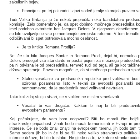
zakulisnih bojev.
Francija si po tej poluradni izjavi sodeč jemlje skorajda pravico v
Tudi Velika Britanija je že nekoč preprečila neko kandidaturo predse
komisije. Zelo pomembno je, da spet dobimo močnega predsednika kom
imel podobno avtoriteto kot Jacques Delors. V njegovem desetletnem
so bile uveljavljene vse pomembnejše evropske reforme. V tem trenutki
odločitvami bi spet potrebovala močno osebnost.
Je to kritika Romana Prodija?
Ne, če sta bila Jacques Santer in Romano Prodi, dejal bi, normalna p
Delors presegel vse standarde in postal pojem za močnega predsednika
pa ni odvisna le od predsednika, temveč tudi od tega, ali ga kot takš
države sprejmejo. Povsem mogoče je, da si močnega predsednika sploh
Stalno vprašanje za predsednika republike pred volitvami: bost
oziroma posamezno listo v tekmi za evropski poslanski s
samoumevno, da je predsednik pred volitvami nevtralen.
Tako kot zdaj stojijo stvari, se v volitve ne mislim vmešavati.
Vprašal bi vas drugače. Kakšen bi naj bi bili predstavnik
evropskem parlamentu?
Kaj pričakujete, da vam bom odgovoril? Biti bo morali čim boljš
strankarsko pripadnost. Znati bodo morali komunicirati v Evropi in pre
interese. Če se bodo znali znajti na evropskem terenu, jih bodo tam t
Samo sedem jih bo in če bi se šli neko veliko strankarsko politiko in
interese države, bi bilo to slabo. Ne glede na to, iz katere stranke bodo 