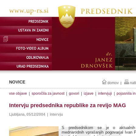
NOVICE
domov
nat
|
vse objave
|
sporočila za javnost
|
govori
|
izjave
|
intervjuji
|
pojasnila i
Intervju predsednika republike za revijo MAG
Ljubljana, 05/12/2004 | intervju
S predsednikom se je o aktualnih
mednarodnih vprašanjih pogovarjal Ivan 