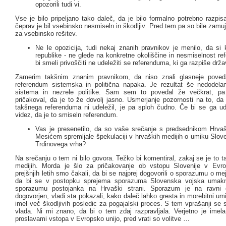
opozorili tudi vi.
Vse je bilo pripeljano tako daleč, da je bilo formalno potrebno razpis
čeprav je bil vsebinsko nesmiseln in škodljiv. Pred tem pa so bile zamuj
za vsebinsko rešitev.
Ne le opozicija, tudi nekaj znanih pravnikov je menilo, da si 
republike - ne glede na konkretne okoliščine in nesmiselnost re
bi smeli privoščiti ne udeležiti se referenduma, ki ga razpiše drža
Zamerim takšnim znanim pravnikom, da niso znali glasneje poveda
referendum sistemska in politična napaka. Je rezultat še nedodel
sistema in nezrele politike. Sam sem to povedal že večkrat, 
pričakoval, da je to že dovolj jasno. Usmerjanje pozornosti na to, da
takšnega referenduma ni udeležil, je pa sploh čudno. Če bi se ga udel
videz, da je to smiseln referendum.
Vas je presenetilo, da so vaše srečanje s predsednikom Hrv
Mesićem spremljale špekulaciji v hrvaških medijih o umiku Slov
Trdinovega vrha?
Na srečanju o tem ni bilo govora. Težko bi komentiral, zakaj se je to ta
medijih. Morda je šlo za pričakovanje ob vstopu Slovenije v Evro
prejšnjih letih smo čakali, da bi se najprej dogovorili o sporazumu o meji
da bi se v postopku sprejema sporazuma Slovenska vojska umakni
sporazumu postojanka na Hrvaški strani. Sporazum je na ravni
dogovorjen, vladi sta pokazali, kako daleč lahko gresta in morebitni um
imel več škodljivih posledic za pogajalski proces. S tem vprašanji se
vlada. Ni mi znano, da bi o tem zdaj razpravljala. Verjetno je imela
proslavami vstopa v Evropsko unijo, pred vrati so volitve …