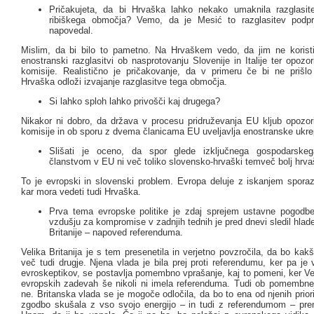
Pričakujeta, da bi Hrvaška lahko nekako umaknila razglasi
ribiškega območja? Vemo, da je Mesić to razglasitev podprl
napovedal.
Mislim, da bi bilo to pametno. Na Hrvaškem vedo, da jim ne koristi 
enostranski razglasitvi ob nasprotovanju Slovenije in Italije ter opoz
komisije. Realistično je pričakovanje, da v primeru če bi ne prišl
Hrvaška odloži izvajanje razglasitve tega območja.
Si lahko sploh lahko privošči kaj drugega?
Nikakor ni dobro, da država v procesu pridruževanja EU kljub opozo
komisije in ob sporu z dvema članicama EU uveljavlja enostranske ukre
Slišati je oceno, da spor glede izključnega gospodarsk
članstvom v EU ni več toliko slovensko-hrvaški temveč bolj hrva
To je evropski in slovenski problem. Evropa deluje z iskanjem sporaz
kar mora vedeti tudi Hrvaška.
Prva tema evropske politike je zdaj sprejem ustavne pogodb
vzdušju za kompromise v zadnjih tednih je pred dnevi sledil hlade
Britanije – napoved referenduma.
Velika Britanija je s tem presenetila in verjetno povzročila, da bo ka
več tudi drugje. Njena vlada je bila prej proti referendumu, ker pa je 
evroskeptikov, se postavlja pomembno vprašanje, kaj to pomeni, ker Vel
evropskih zadevah še nikoli ni imela referenduma. Tudi ob pomembnej
ne. Britanska vlada se je mogoče odločila, da bo to ena od njenih priori
zgodbo skušala z vso svojo energijo – in tudi z referendumom – prem