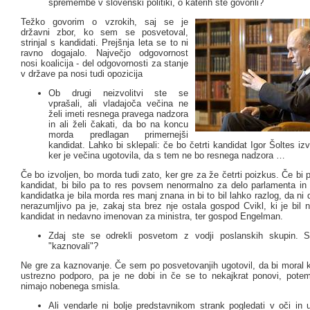
spremembe v slovenski politiki, o katerih ste govorili?
Težko govorim o vzrokih, saj se je
državni zbor, ko sem se posvetoval,
strinjal s kandidati. Prejšnja leta se to ni
ravno dogajalo. Največjo odgovornost
nosi koalicija - del odgovornosti za stanje
v države pa nosi tudi opozicija
Ob drugi neizvolitvi ste se
vprašali, ali vladajoča večina ne
želi imeti resnega pravega nadzora
in ali želi čakati, da bo na koncu
morda predlagan primernejši
kandidat. Lahko bi sklepali: če bo četrti kandidat Igor Šoltes izv
ker je večina ugotovila, da s tem ne bo resnega nadzora …
Če bo izvoljen, bo morda tudi zato, ker gre za že četrti poizkus. Če bi pa
kandidat, bi bilo pa to res povsem nenormalno za delo parlamenta in k
kandidatka je bila morda res manj znana in bi to bil lahko razlog, da ni 
nerazumljivo pa je, zakaj sta brez nje ostala gospod Cvikl, ki je bil
kandidat in nedavno imenovan za ministra, ter gospod Engelman.
Zdaj ste se odrekli posvetom z vodji poslanskih skupin. S
"kaznovali"?
Ne gre za kaznovanje. Če sem po posvetovanjih ugotovil, da bi moral k
ustrezno podporo, pa je ne dobi in če se to nekajkrat ponovi, potem
nimajo nobenega smisla.
Ali vendarle ni bolje predstavnikom strank pogledati v oči in u