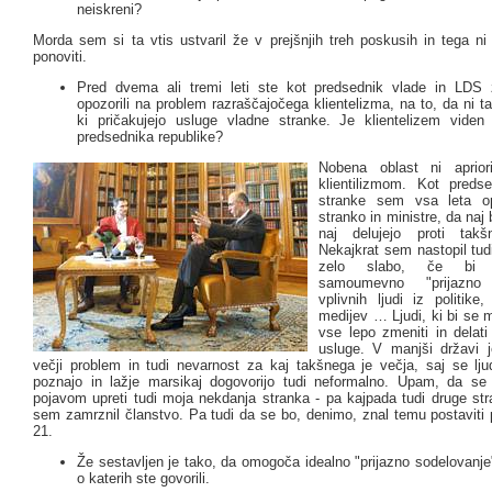
neiskreni?
Morda sem si ta vtis ustvaril že v prejšnjih treh poskusih in tega ni
ponoviti.
Pred dvema ali tremi leti ste kot predsednik vlade in LDS
opozorili na problem razraščajočega klientelizma, na to, da ni ta
ki pričakujejo usluge vladne stranke. Je klientelizem vide
predsednika republike?
Nobena oblast ni aprio
klientilizmom. Kot preds
stranke sem vsa leta op
stranko in ministre, da naj 
naj delujejo proti tak
Nekajkrat sem nastopil tudi
zelo slabo, če bi s
samoumevno "prijazno 
vplivnih ljudi iz politike
medijev … Ljudi, ki bi se 
vse lepo zmeniti in delat
usluge. V manjši državi 
večji problem in tudi nevarnost za kaj takšnega je večja, saj se lj
poznajo in lažje marsikaj dogovorijo tudi neformalno. Upam, da s
pojavom upreti tudi moja nekdanja stranka - pa kajpada tudi druge str
sem zamrznil članstvo. Pa tudi da se bo, denimo, znal temu postaviti
21.
Že sestavljen je tako, da omogoča idealno "prijazno sodelovanje" 
o katerih ste govorili.