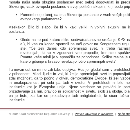
morala naša mala skupina poslancev med seboj dogovarjati in predsta
Slovenije; vsak evropski poslanec v svoji politični skupini, ki ji bodo prip
Pomembno je torej, da ima Slovenija poslance v vseh večjih poli
evropskega parlamenta?
Vsekakor. Bilo bi slabo, če bi v kaki veliki in vplivni skupini ne 
poslanca.
Glede na to pod katero sliko sediva(ustanovno srečanje KPS n
a.), bi vas za konec spomnil na vaš govor na Kongresnem trgu v
ste: "Če želi danes kdo spreminjati svet, ni treba razmišl
revolucijah, ki so v zgodovini vse propadle, ker niso spoštova
Poanta vaše misli je v sporočilu za prihodnost. Koliko realna je
katero gibanje s krvavo revolucijo lotilo spreminjati svet?
Ta nevarnost se mi ne zdi tako otipljiva. Res je, gledal sem v preteklost 
v prihodnost. Mladi ljudje in vsi, ki želijo spreminjati svet in popravljat
zdaj možnost, da to počno v okviru demokratične Evrope, ki želi vzpos
in enakopravnost pri sebi pa tudi v svetu. V preteklosti ni bilo 
institucije kot je Evropska unija. Njene vrednote so pravični in part
prizadevanje za mir, pravico in solidarnost v svetu, skrb za okolje, b
pa je tisto, za kar se prizadevajo tudi antiglobalisti, ki sicer težk
institucije.
© 2005 Urad predsednika Republike Slovenije |
Pravna obvestila in avtorstvo
|
Načrt str