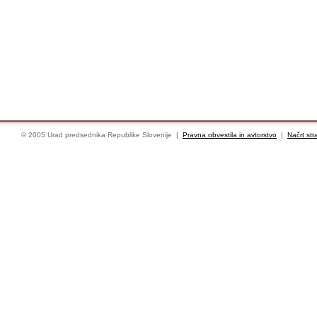
© 2005 Urad predsednika Republike Slovenije |
Pravna obvestila in avtorstvo
|
Načrt str