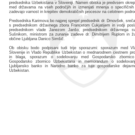
predsednika Uzbekistana v Sloveniji. Namen obiska je predvsem okrepi
med državama na vseh področjih in izmenjati mnenja o specifičnih 
zadevajo varnost in krepitev demokratičnih procesov na celotnem podr
Predsednika Karimova bo najprej sprejel predsednik dr. Drnovšek, sreča
s predsednikom državnega zbora Francetom Cukjatijem in vodji posl
predsednikom vlade Janezom Janšo, predsednikom državnega s
Sušnikom, ministrom za zunanje zadeve dr. Dimitrijem Ruplom in ž
občine Ljubljana Danico Simšič.
Ob obisku bodo podpisani tudi trije sporazumi: sporazum med Vl
Slovenije in Vlado Republike Uzbekistan o mednarodnem cestnem pr
in blaga, sporazum o sodelovanju med Gospodarsko zbornico 
Gospodarsko zbornico Uzbekistana in memorandum o sodelova
Ljubljansko banko in Narodno banko za tuje gospodarske dejavno
Uzbekistan.