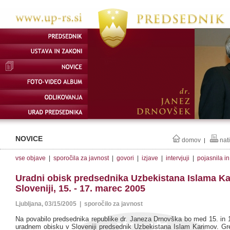
NOVICE
domov
nat
|
vse objave
|
sporočila za javnost
|
govori
|
izjave
|
intervjuji
|
pojasnila i
Uradni obisk predsednika Uzbekistana Islama K
Sloveniji, 15. - 17. marec 2005
Ljubljana, 03/15/2005 | sporočilo za javnost
Na povabilo predsednika republike dr. Janeza Drnovška bo med 15. in
uradnem obisku v Sloveniji predsednik Uzbekistana Islam Karimov. Gre