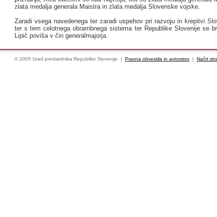
zlata medalja generala Maistra in zlata medalja Slovenske vojske.
Zaradi vsega navedenega ter zaradi uspehov pri razvoju in krepitvi Sl
ter s tem celotnega obrambnega sistema ter Republike Slovenije se bri
Lipič poviša v čin generalmajorja.
© 2005 Urad predsednika Republike Slovenije |
Pravna obvestila in avtorstvo
|
Načrt str