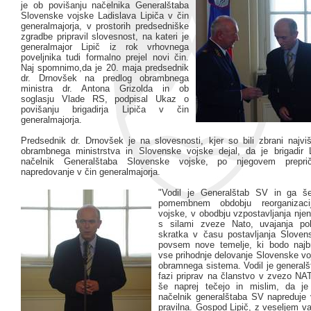
je ob povišanju načelnika Generalštaba
Slovenske vojske Ladislava Lipiča v čin
generalmajorja, v prostorih predsedniške
zgradbe pripravil slovesnost, na kateri je
generalmajor Lipič iz rok vrhovnega
poveljnika tudi formalno prejel novi čin.
Naj spomnimo,da je 20. maja predsednik
dr. Drnovšek na predlog obrambnega
ministra dr. Antona Grizolda in ob
soglasju Vlade RS, podpisal Ukaz o
povišanju brigadirja Lipiča v čin
generalmajorja.
Predsednik dr. Drnovšek je na slovesnosti, kjer so bili zbrani najviš
obrambnega ministrstva in Slovenske vojske dejal, da je brigadir L
načelnik Generalštaba Slovenske vojske, po njegovem preprič
napredovanje v čin generalmajorja.
"Vodil je Generalštab SV in ga š
pomembnem obdobju reorganizaci
vojske, v obodbju vzpostavljanja njen
s silami zveze Nato, uvajanja pok
skratka v času postavljanja Sloven
povsem nove temelje, ki bodo najbr
vse prihodnje delovanje Slovenske vo
obramnega sistema. Vodil je generalšt
fazi priprav na članstvo v zvezo NAT
še naprej tečejo in mislim, da je 
načelnik generalštaba SV napreduje 
pravilna. Gospod Lipič, z veseljem v