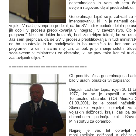
generalmajorja in vam ob tem če
svojem nagovoru dejal predsednik dr.
Generalmajor Lipič se je zahvalil za
imenonovanju, ki jih je namenil cel
vojski. V nadaljevanju pa je dejal, da bo SV tudi v bodoče delala po us
jih dobili v procesu preoblikovanja v integraciji v zavezništvo. Ob 
pregovor:" Ne skbi dokler korakaš, bodi zaskrbljen takrat, ko se ustav
Jaz sem prepričan, da se SV v procesu preoblikovanja in tudi ministrs
ne bo zaustavilo in bo nadaljevalo in bo uresničilo to, kar smo z
programe. Ta čin ni samo moj čin, ampak je priznanje celotni Slove
sodelavcem v ministrstvu za obrambo, ki se prav tako kot mi trudijo
zastavljenih ciljev. "
================================
Ob podelitvi čina generalmajorja Ladi
bilo v uradni obrazložitvi zapisano:
Brigadir Ladislav Lipič, rojen 30.11.1
1977, ko se je zaposlil v obč
Teritorialne obrambe (TO) Murska
01.03.2001, ko je postal načelnik
Slovenske vojske, opravljal vrs
vojaških dolžnosti, krajši čas pa tu
obrambnem področju kot državn
Ministrstvu za obrambo.
Najprej je več let opravljal or
mobilizacijske dolžnosti v občin