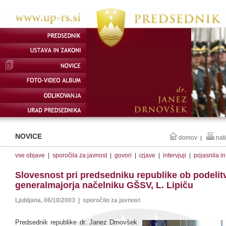
NOVICE
domov
nat
|
vse objave
|
sporočila za javnost
|
govori
|
izjave
|
intervjuji
|
pojasnila i
Slovesnost pri predsedniku republike ob podelitv
generalmajorja načelniku GŠSV, L. Lipiču
Ljubljana, 06/10/2003 | sporočilo za javnost
Predsednik republike dr. Janez Drnovšek