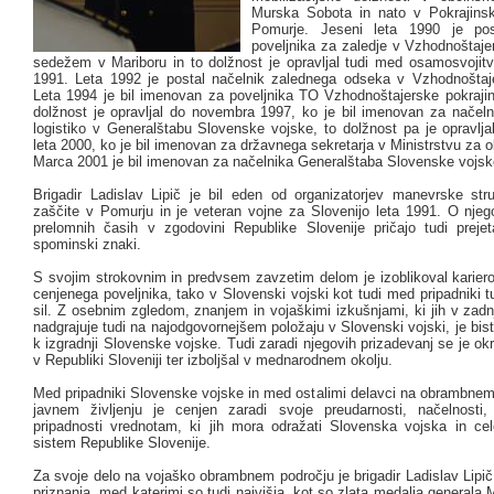
Murska Sobota in nato v Pokrajin
Pomurje. Jeseni leta 1990 je po
poveljnika za zaledje v Vzhodnoštajer
sedežem v Mariboru in to dolžnost je opravljal tudi med osamosvojitv
1991. Leta 1992 je postal načelnik zalednega odseka v Vzhodnoštajer
Leta 1994 je bil imenovan za poveljnika TO Vzhodnoštajerske pokrajin
dolžnost je opravljal do novembra 1997, ko je bil imenovan za načel
logistiko v Generalštabu Slovenske vojske, to dolžnost pa je opravlj
leta 2000, ko je bil imenovan za državnega sekretarja v Ministrstvu za 
Marca 2001 je bil imenovan za načelnika Generalštaba Slovenske vojsk
Brigadir Ladislav Lipič je bil eden od organizatorjev manevrske str
zaščite v Pomurju in je veteran vojne za Slovenijo leta 1991. O njego
prelomnih časih v zgodovini Republike Slovenije pričajo tudi prejet
spominski znaki.
S svojim strokovnim in predvsem zavzetim delom je izoblikoval karier
cenjenega poveljnika, tako v Slovenski vojski kot tudi med pripadniki t
sil. Z osebnim zgledom, znanjem in vojaškimi izkušnjami, ki jih v zadn
nadgrajuje tudi na najodgovornejšem položaju v Slovenski vojski, je bis
k izgradnji Slovenske vojske. Tudi zaradi njegovih prizadevanj se je okr
v Republiki Sloveniji ter izboljšal v mednarodnem okolju.
Med pripadniki Slovenske vojske in med ostalimi delavci na obrambnem 
javnem življenju je cenjen zaradi svoje preudarnosti, načelnosti,
pripadnosti vrednotam, ki jih mora odražati Slovenska vojska in ce
sistem Republike Slovenije.
Za svoje delo na vojaško obrambnem področju je brigadir Ladislav Lipič 
priznanja, med katerimi so tudi najvišja, kot so zlata medalja generala 