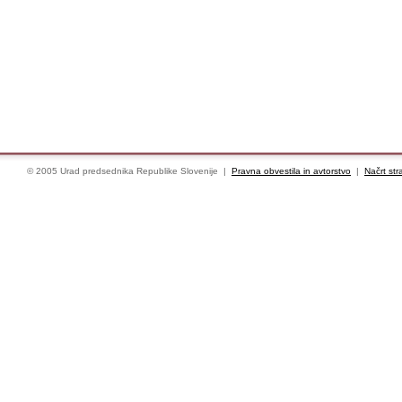
© 2005 Urad predsednika Republike Slovenije |
Pravna obvestila in avtorstvo
|
Načrt str