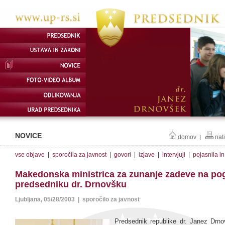
NOVICE
domov
nat
|
vse objave
|
sporočila za javnost
|
govori
|
izjave
|
intervjuji
|
pojasnila i
Makedonska ministrica za zunanje zadeve na po
predsedniku dr. Drnovšku
Ljubljana, 05/28/2003 | sporočilo za javnost
Predsednik republike dr. Janez Drn