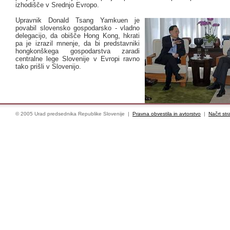
izhodišče v Srednjo Evropo.
Upravnik Donald Tsang Yamkuen je
povabil slovensko gospodarsko - vladno
delegacijo, da obišče Hong Kong, hkrati
pa je izrazil mnenje, da bi predstavniki
hongkonškega gospodarstva zaradi
centralne lege Slovenije v Evropi ravno
tako prišli v Slovenijo.
© 2005 Urad predsednika Republike Slovenije |
Pravna obvestila in avtorstvo
|
Načrt str