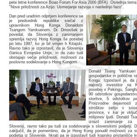
pete letne konference Boao Forum For Asia 2006 (BFA). Osrednja tema
"Nove priložnosti za Azijo: Usmerjanje razvoja v naslednjo fazo".
Dan pred uradnim odprtjem konference se
je predsednik republike srečal z
upravnikom Hong Konga Donaldom
Tsangom Yamkuenom. Dr. Drnovšek je
povedal, da Slovenija z zanimanjem
spremlja razvoj Hong Konga še posebej
po letu 1997, ko je bil vrnjen h Kitajski.
Ravno tako je izpostavil, da je Slovenija
članica Evropske Unije, in da zato tudi
obstajajo večje priložnosti, možnosti za
poslovno sodelovanje s Hong Kongom.
Donald Tsang Yamkuen j
gospodarske in politične 
Kongu. Izpostavil je, da
največji investitor na 
posebej v Pekingu, Šanghaj
90 odstotkov gospodarstva
storitve, 5 odstotkov pa
Proizvodne dejavnosti z
stroškov selijo v sose
province, v kar je vklju
milijonov ljudi. Donald T
izrazil zanimanje za i
Sloveniji, ravno tako pa tudi za sodelovanje s slovenskimi podjetji. 
zaključil, da je pomembno, da je Hong Kong ponudil možnosti za s
podjetja iz Slovenije, hkrati pa je izpostavil tudi koprsko pristanišče