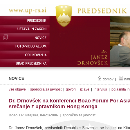
NOVICE
domov
nat
|
vse objave
|
sporočila za javnost
|
govori
|
izjave
|
intervjuji
|
pojasnila i
Dr. Drnovšek na konferenci Boao Forum For Asia
srečanje z upravnikom Hong Konga
Boao, LR Kitajska, 04/21/2006 | sporočilo za javnost
Dr. Janez Drnovšek, predsednik Republike Slovenije, se bo jutri na Kit