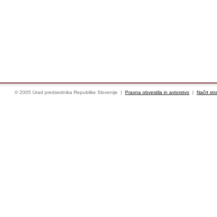
© 2005 Urad predsednika Republike Slovenije |
Pravna obvestila in avtorstvo
|
Načrt str