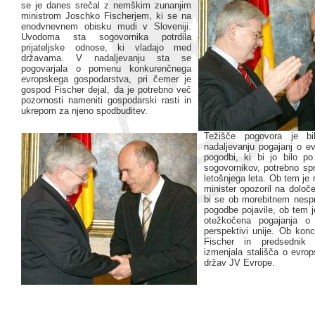
se je danes srečal z nemškim zunanjim
ministrom Joschko Fischerjem, ki se na
enodvnevnem obisku mudi v Sloveniji.
Uvodoma sta sogovornika potrdila
prijateljske odnose, ki vladajo med
državama. V nadaljevanju sta se
pogovarjala o pomenu konkurenčnega
evropskega gospodarstva, pri čemer je
gospod Fischer dejal, da je potrebno več
pozornosti nameniti gospodarski rasti in
ukrepom za njeno spodbuditev.
Težišče pogovora je bi
nadaljevanju pogajanj o ev
pogodbi, ki bi jo bilo p
sogovornikov, potrebno spr
letošnjega leta. Ob tem je
minister opozoril na določe
bi se ob morebitnem nespr
pogodbe pojavile, ob tem j
otežkočena pogajanja o 
perspektivi unije. Ob konc
Fischer in predsednik 
izmenjala stališča o evrop
držav JV Evrope.