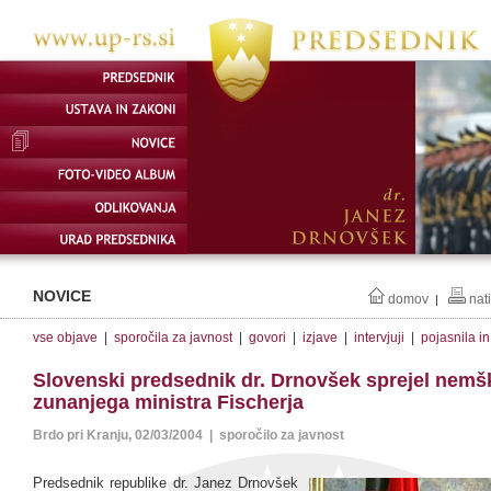
NOVICE
domov
nat
|
vse objave
|
sporočila za javnost
|
govori
|
izjave
|
intervjuji
|
pojasnila i
Slovenski predsednik dr. Drnovšek sprejel nem
zunanjega ministra Fischerja
Brdo pri Kranju, 02/03/2004 | sporočilo za javnost
Predsednik republike dr. Janez Drnovšek