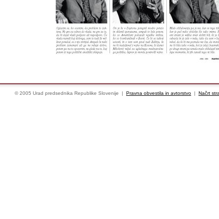
© 2005 Urad predsednika Republike Slovenije |
Pravna obvestila in avtorstvo
|
Načrt str