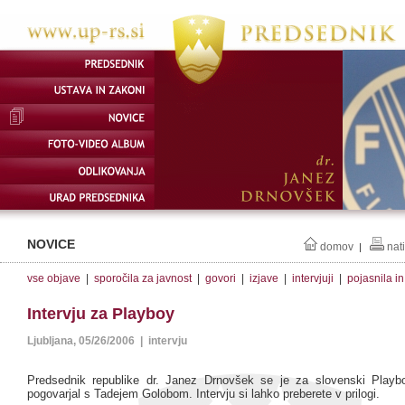
NOVICE
domov
nat
|
vse objave
|
sporočila za javnost
|
govori
|
izjave
|
intervjuji
|
pojasnila i
Intervju za Playboy
Ljubljana, 05/26/2006 | intervju
Predsednik republike dr. Janez Drnovšek se je za slovenski Playbo
pogovarjal s Tadejem Golobom. Intervju si lahko preberete v prilogi.