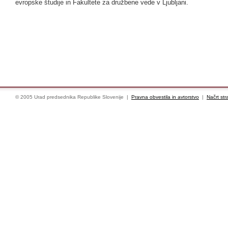
evropske študije in Fakultete za družbene vede v Ljubljani.
© 2005 Urad predsednika Republike Slovenije |
Pravna obvestila in avtorstvo
|
Načrt str