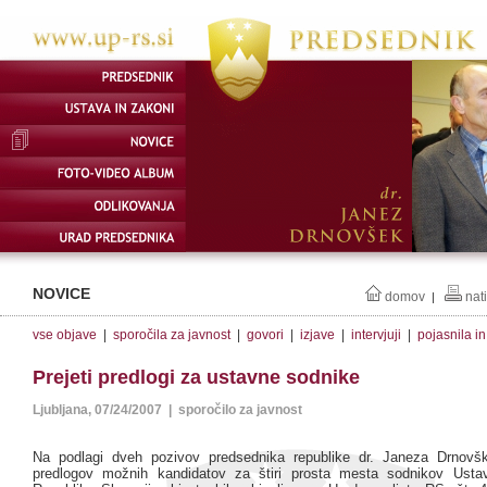
NOVICE
domov
nat
|
vse objave
|
sporočila za javnost
|
govori
|
izjave
|
intervjuji
|
pojasnila i
Prejeti predlogi za ustavne sodnike
Ljubljana, 07/24/2007 | sporočilo za javnost
Na podlagi dveh pozivov predsednika republike dr. Janeza Drnovšk
predlogov možnih kandidatov za štiri prosta mesta sodnikov Usta