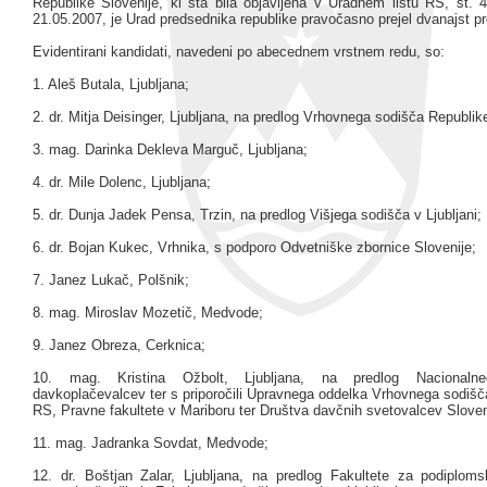
Republike Slovenije, ki sta bila objavljena v Uradnem listu RS, št. 
21.05.2007, je Urad predsednika republike pravočasno prejel dvanajst pr
Evidentirani kandidati, navedeni po abecednem vrstnem redu, so:
1. Aleš Butala, Ljubljana;
2. dr. Mitja Deisinger, Ljubljana, na predlog Vrhovnega sodišča Republik
3. mag. Darinka Dekleva Marguč, Ljubljana;
4. dr. Mile Dolenc, Ljubljana;
5. dr. Dunja Jadek Pensa, Trzin, na predlog Višjega sodišča v Ljubljani;
6. dr. Bojan Kukec, Vrhnika, s podporo Odvetniške zbornice Slovenije;
7. Janez Lukač, Polšnik;
8. mag. Miroslav Mozetič, Medvode;
9. Janez Obreza, Cerknica;
10. mag. Kristina Ožbolt, Ljubljana, na predlog Nacionalne
davkoplačevalcev ter s priporočili Upravnega oddelka Vrhovnega sodišč
RS, Pravne fakultete v Mariboru ter Društva davčnih svetovalcev Sloven
11. mag. Jadranka Sovdat, Medvode;
12. dr. Boštjan Zalar, Ljubljana, na predlog Fakultete za podiplom