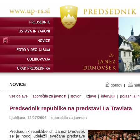
NOVICE
domov
nat
|
vse objave
|
sporočila za javnost
|
govori
|
izjave
|
intervjuji
|
pojasnila i
Predsednik republike na predstavi La Traviata
Ljubljana, 12/07/2006 | sporočilo za javnost
Predsednik republike dr. Janez Drnovšek
se je nocoj udeležil svečane predstave