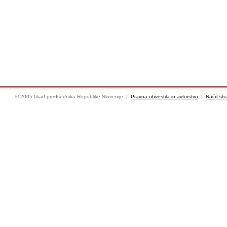
© 2005 Urad predsednika Republike Slovenije |
Pravna obvestila in avtorstvo
|
Načrt str